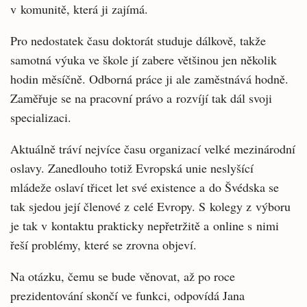
v komunitě, která ji zajímá.
Pro nedostatek času doktorát studuje dálkově, takže
samotná výuka ve škole jí zabere většinou jen několik
hodin měsíčně. Odborná práce ji ale zaměstnává hodně.
Zaměřuje se na pracovní právo a rozvíjí tak dál svoji
specializaci.
Aktuálně tráví nejvíce času organizací velké mezinárodní
oslavy. Zanedlouho totiž Evropská unie neslyšící
mládeže oslaví třicet let své existence a do Švédska se
tak sjedou její členové z celé Evropy. S kolegy z výboru
je tak v kontaktu prakticky nepřetržitě a online s nimi
řeší problémy, které se zrovna objeví.
Na otázku, čemu se bude věnovat, až po roce
prezidentování skončí ve funkci, odpovídá Jana