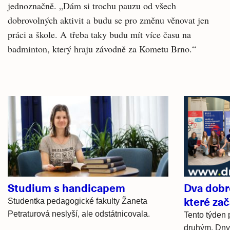
jednoznačně. „Dám si trochu pauzu od všech
dobrovolných aktivit a budu se pro změnu věnovat jen
práci a škole. A třeba taky budu mít více času na
badminton, který hraju závodně za Kometu Brno.“
Související
články
Studium s handicapem
Dva dobr
které za
Studentka pedagogické fakulty Žaneta
Petraturová neslyší, ale odstátnicovala.
Tento týden p
druhým. Dny 