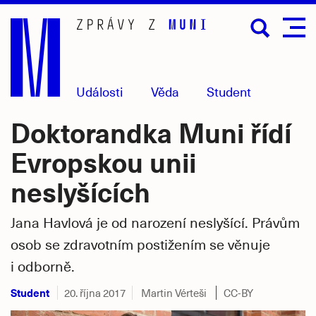
Přejít
na
hlavní
obsah
Události
Věda
Student
Doktorandka Muni řídí
Evropskou unii
neslyšících
Jana Havlová je od narození neslyšící. Právům
osob se zdravotním postižením se věnuje
i odborně.
Student
20. října 2017
Martin Vérteši
CC-BY