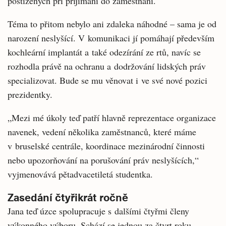
postižených při přijímání do zaměstnání.
Téma to přitom nebylo ani zdaleka náhodné – sama je od
narození neslyšící. V komunikaci jí pomáhají především
kochleární implantát a také odezírání ze rtů, navíc se
rozhodla právě na ochranu a dodržování lidských práv
specializovat. Bude se mu věnovat i ve své nové pozici
prezidentky.
„Mezi mé úkoly teď patří hlavně reprezentace organizace
navenek, vedení několika zaměstnanců, které máme
v bruselské centrále, koordinace mezinárodní činnosti
nebo upozorňování na porušování práv neslyšících,“
vyjmenovává pětadvacetiletá studentka.
Zasedání čtyřikrát ročně
Jana teď úzce spolupracuje s dalšími čtyřmi členy
výkonného výboru. Schází se jednou za čtvrt roku.