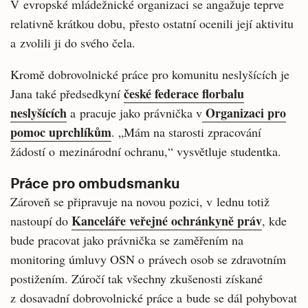
V evropské mládežnické organizaci se angažuje teprve
relativně krátkou dobu, přesto ostatní ocenili její aktivitu
a zvolili ji do svého čela.
Kromě dobrovolnické práce pro komunitu neslyšících je
české federace florbalu
Jana také předsedkyní
neslyšících
Organizaci pro
a pracuje jako právnička v
pomoc uprchlíkům
. „Mám na starosti zpracování
žádostí o mezinárodní ochranu,“ vysvětluje studentka.
Práce pro ombudsmanku
Zároveň se připravuje na novou pozici, v lednu totiž
Kanceláře veřejné ochránkyně práv
nastoupí do
, kde
bude pracovat jako právnička se zaměřením na
monitoring úmluvy OSN o právech osob se zdravotním
postižením. Zúročí tak všechny zkušenosti získané
z dosavadní dobrovolnické práce a bude se dál pohybovat