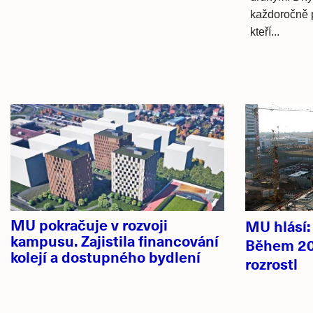
každoročně p
kteří...
Hlavní
novinky
MU pokračuje v rozvoji
MU hlásí
kampusu. Zajistila financování
Během 20
kolejí a dostupného bydlení
rozrostl