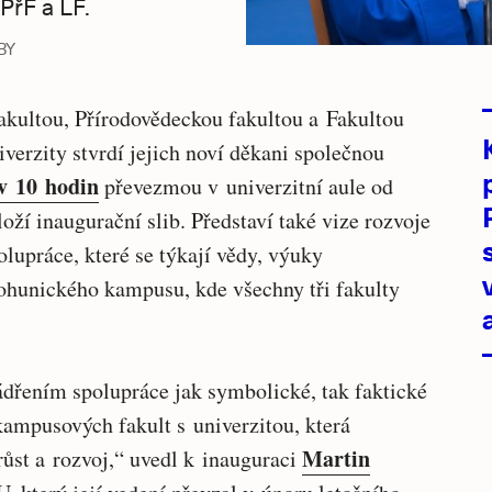
PřF a LF.
BY
akultou, Přírodovědeckou fakultou a Fakultou
verzity stvrdí jejich noví děkani společnou
v 10 hodin
převezmou v univerzitní aule od
oží inaugurační slib. Představí také vize rozvoje
olupráce, které se týkají vědy, výuky
bohunického kampusu, kde všechny tři fakulty
ádřením spolupráce jak symbolické, tak faktické
kampusových fakult s univerzitou, která
Martin
st a rozvoj,“ uvedl k inauguraci