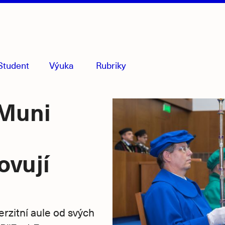
Student
Výuka
Rubriky
menu
sbaleno
 Muni
ovují
rzitní aule od svých