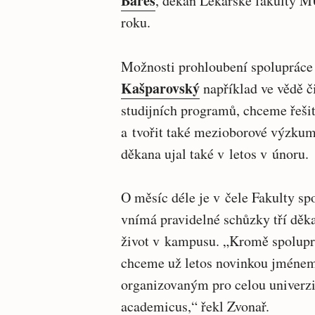
Bareš
, děkan Lékařské fakulty MU
roku.
Možnosti prohloubení spolupráce
Kašparovský
například ve vědě č
studijních programů, chceme řešit
a tvořit také mezioborové výzkum
děkana ujal také v letos v únoru.
O měsíc déle je v čele Fakulty s
vnímá pravidelné schůzky tří děka
život v kampusu. „Kromě spoluprá
chceme už letos novinkou jméne
organizovaným pro celou univerzi
academicus,“ řekl Zvonař.