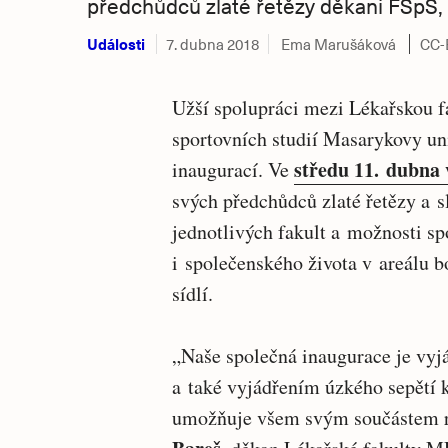
předchůdců zlaté řetězy děkani FSpS, 
Události
7. dubna 2018
Ema Marušáková
CC-
Užší spolupráci mezi Lékařskou f
sportovních studií Masarykovy uni
středu 11. dubna 
inaugurací. Ve
svých předchůdců zlaté řetězy a sl
jednotlivých fakult a možnosti sp
i společenského života v areálu 
sídlí.
„Naše společná inaugurace je vyj
a také vyjádřením úzkého sepětí 
umožňuje všem svým součástem rů