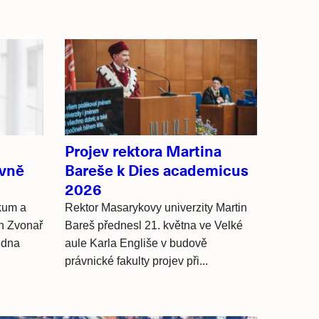
Projev rektora Martina
avně
Bareše k Dies academicus
ů
2026
kum a
Rektor Masarykovy univerzity Martin
in Zvonař
Bareš přednesl 21. května ve Velké
ledna
aule Karla Engliše v budově
právnické fakulty projev při...