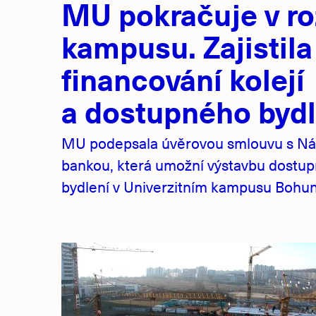
MU pokračuje v ro
novinky
kampusu. Zajistila
financování kolejí
a dostupného bydl
MU podepsala úvěrovou smlouvu s Ná
bankou, která umožní výstavbu dostu
bydlení v Univerzitním kampusu Bohuni