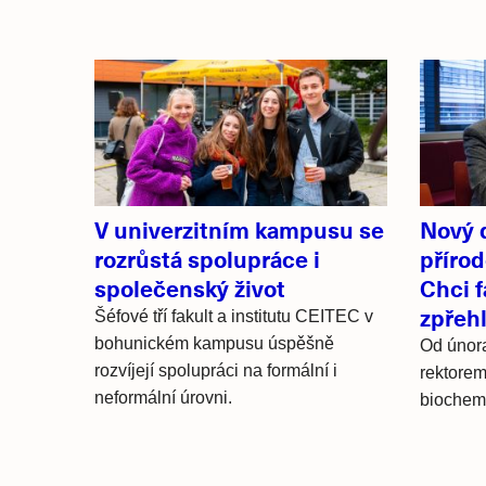
Související
články
V univerzitním kampusu se
Nový 
rozrůstá spolupráce i
přírod
společenský život
Chci 
zpřeh
Šéfové tří fakult a institutu CEITEC v
bohunickém kampusu úspěšně
Od únor
rozvíjejí spolupráci na formální i
rektore
neformální úrovni.
biochem
Hlavní