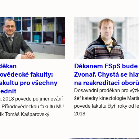
děkan
Děkanem FSpS bude
ovědecké fakulty:
Zvonař. Chystá se hl
fakultu pro všechny
na reakreditaci obor
lednit
Dosavadní proděkan pro výz
šéf katedry kineziologie Mart
a 2018 povede po jmenování
povede fakultu čtyři roky od 
m Přírodovědeckou fakultu MU
2018.
ik Tomáš Kašparovský.