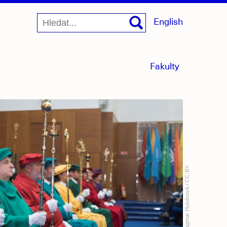
English
menu
Fakulty
sbaleno
CC-BY
/
Dagmar Husárová