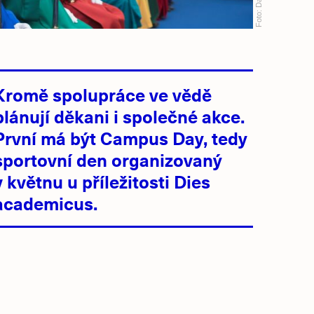
Foto:
Kromě spolupráce ve vědě
plánují děkani i společné akce.
První má být Campus Day, tedy
sportovní den organizovaný
v květnu u příležitosti Dies
academicus.