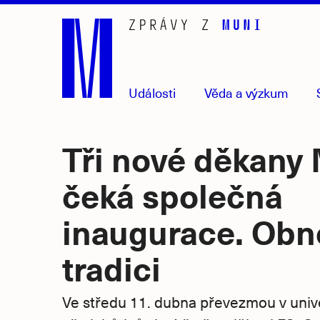
Přejít
na
hlavní
obsah
Události
Věda
a výzkum
Tři nové děkany
čeká společná
inaugurace. Obn
tradici
Ve středu 11. dubna převezmou v unive