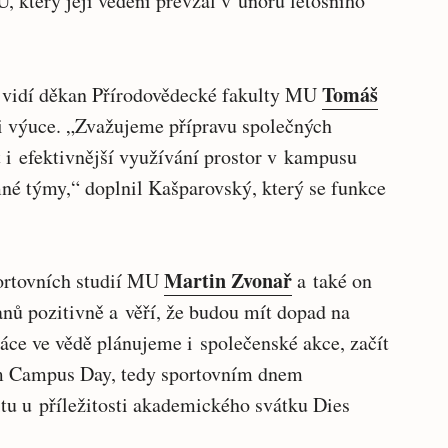
, který její vedení převzal v únoru letošního
Tomáš
 vidí děkan Přírodovědecké fakulty MU
i výuce. „Zvažujeme přípravu společných
 i efektivnější využívání prostor v kampusu
né týmy,“ doplnil Kašparovský, který se funkce
Martin Zvonař
portovních studií MU
a také on
nů pozitivně a věří, že budou mít dopad na
ce ve vědě plánujeme i společenské akce, začít
m Campus Day, tedy sportovním dnem
tu u příležitosti akademického svátku Dies