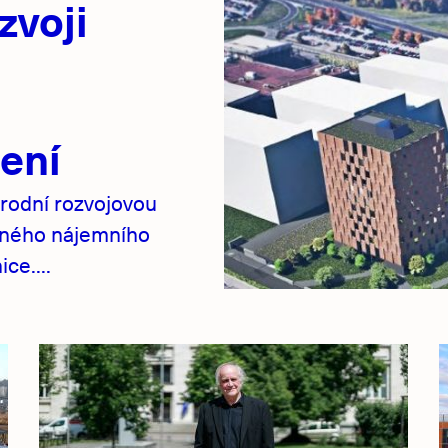
zvoji
ení
rodní rozvojovou
pného nájemního
ce....