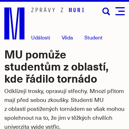
Přejít
na
hlavní
obsah
Události
Věda
Student
MU pomůže
studentům z oblastí,
kde řádilo tornádo
Odklízejí trosky, opravují střechy. Mnozí přitom
mají před sebou zkoušky. Studenti MU
z oblastí postižených tornádem se však mohou
spolehnout na to, že jim v těžkých chvílích
univerzita vyjde vstříc.