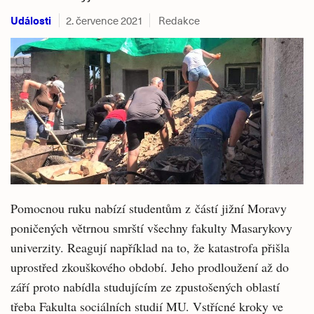
Události
2. července 2021
Redakce
Pomocnou ruku nabízí studentům z částí jižní Moravy
poničených větrnou smrští všechny fakulty Masarykovy
univerzity. Reagují například na to, že katastrofa přišla
uprostřed zkouškového období. Jeho prodloužení až do
září proto nabídla studujícím ze zpustošených oblastí
třeba Fakulta sociálních studií MU. Vstřícné kroky ve