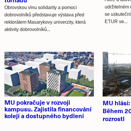
udržitelném 
Obrovskou vlnu solidarity a pomoci
se uskuteční 
dobrovolníků představuje výstava před
ETUR se...
rektorátem Masarykovy univerzity, která
aktivity dobrovolníků...
Hlavní
novinky
MU pokračuje v rozvoji
MU hlásí
kampusu. Zajistila financování
Během 20
kolejí a dostupného bydlení
rozrostl