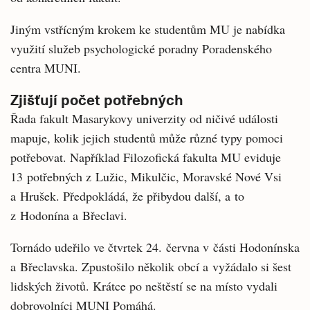
Jiným vstřícným krokem ke studentům MU je nabídka
využití služeb psychologické poradny Poradenského
centra MUNI.
Zjišťují počet potřebných
Řada fakult Masarykovy univerzity od ničivé události
mapuje, kolik jejich studentů může různé typy pomoci
potřebovat. Například Filozofická fakulta MU eviduje
13 potřebných z Lužic, Mikulčic, Moravské Nové Vsi
a Hrušek. Předpokládá, že přibydou další, a to
z Hodonína a Břeclavi.
Tornádo udeřilo ve čtvrtek 24. června v části Hodonínska
a Břeclavska. Zpustošilo několik obcí a vyžádalo si šest
lidských životů. Krátce po neštěstí se na místo vydali
dobrovolníci MUNI Pomáhá.