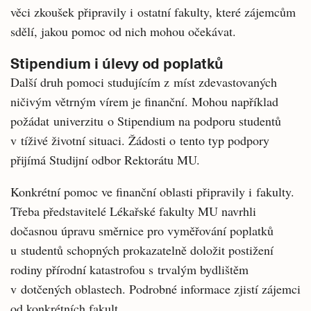
věci zkoušek připravily i ostatní fakulty, které zájemcům
sdělí, jakou pomoc od nich mohou očekávat.
Stipendium i úlevy od poplatků
Další druh pomoci studujícím z míst zdevastovaných
ničivým větrným vírem je finanční. Mohou například
požádat univerzitu o Stipendium na podporu studentů
v tíživé životní situaci. Žádosti o tento typ podpory
přijímá Studijní odbor Rektorátu MU.
Konkrétní pomoc ve finanční oblasti připravily i fakulty.
Třeba představitelé Lékařské fakulty MU navrhli
dočasnou úpravu směrnice pro vyměřování poplatků
u studentů schopných prokazatelně doložit postižení
rodiny přírodní katastrofou s trvalým bydlištěm
v dotčených oblastech. Podrobné informace zjistí zájemci
od konkrétních fakult.