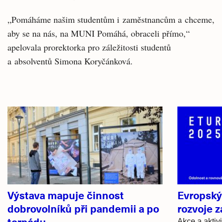
„Pomáháme našim studentům i zaměstnancům a chceme,
aby se na nás, na MUNI Pomáhá, obraceli přímo,“
apelovala prorektorka pro záležitosti studentů
a absolventů Simona Koryčánková.
Související
články
Výstava mapuje činnost
Evropský
dobrovolníků při pandemii a po
rozvoje 
tornádu
Akce a aktiv