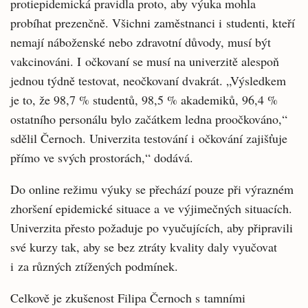
protiepidemická pravidla proto, aby výuka mohla
probíhat prezenčně. Všichni zaměstnanci i studenti, kteří
nemají náboženské nebo zdravotní důvody, musí být
vakcinováni. I očkovaní se musí na univerzitě alespoň
jednou týdně testovat, neočkovaní dvakrát. „Výsledkem
je to, že 98,7 % studentů, 98,5 % akademiků, 96,4 %
ostatního personálu bylo začátkem ledna proočkováno,“
sdělil Černoch. Univerzita testování i očkování zajišťuje
přímo ve svých prostorách,“ dodává.
Do online režimu výuky se přechází pouze při výrazném
zhoršení epidemické situace a ve výjimečných situacích.
Univerzita přesto požaduje po vyučujících, aby připravili
své kurzy tak, aby se bez ztráty kvality daly vyučovat
i za různých ztížených podmínek.
Celkově je zkušenost Filipa Černoch s tamními