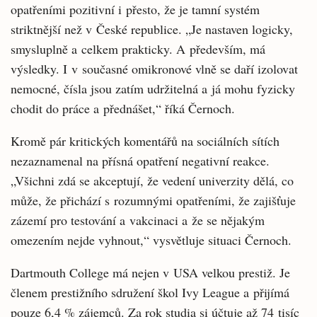
opatřeními pozitivní i přesto, že je tamní systém
striktnější než v České republice. „Je nastaven logicky,
smysluplně a celkem prakticky. A především, má
výsledky. I v současné omikronové vlně se daří izolovat
nemocné, čísla jsou zatím udržitelná a já mohu fyzicky
chodit do práce a přednášet,“ říká Černoch.
Kromě pár kritických komentářů na sociálních sítích
nezaznamenal na přísná opatření negativní reakce.
„Všichni zdá se akceptují, že vedení univerzity dělá, co
může, že přichází s rozumnými opatřeními, že zajišťuje
zázemí pro testování a vakcinaci a že se nějakým
omezením nejde vyhnout,“ vysvětluje situaci Černoch.
Dartmouth College má nejen v USA velkou prestiž. Je
členem prestižního sdružení škol Ivy League a přijímá
pouze 6,4 % zájemců. Za rok studia si účtuje až 74 tisíc