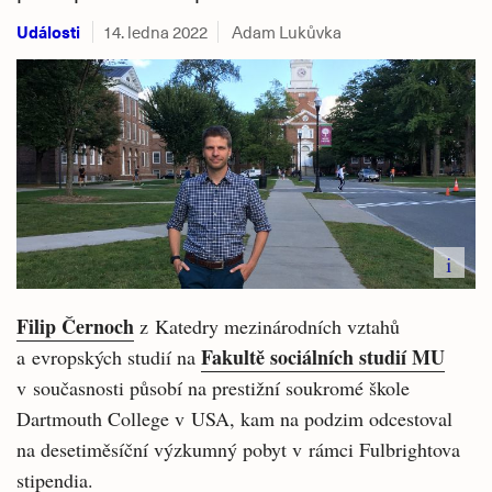
Události
14. ledna 2022
Adam Lukůvka
i
Filip Černoch
z Katedry mezinárodních vztahů
Fakultě sociálních studií MU
a evropských studií na
v současnosti působí na prestižní soukromé škole
Dartmouth College v USA, kam na podzim odcestoval
na desetiměsíční výzkumný pobyt v rámci Fulbrightova
stipendia.