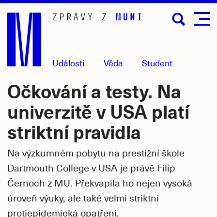
Přejít
na
hlavní
obsah
Události
Věda
Student
Očkování a testy. Na
univerzitě v USA platí
striktní pravidla
Na výzkumném pobytu na prestižní škole
Dartmouth College v USA je právě Filip
Černoch z MU. Překvapila ho nejen vysoká
úroveň výuky, ale také velmi striktní
protiepidemická opatření.