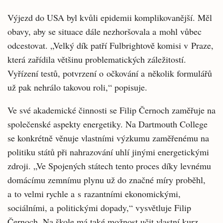
Výjezd do USA byl kvůli epidemii komplikovanější. Měl
obavy, aby se situace dále nezhoršovala a mohl vůbec
odcestovat. „Velký dík patří Fulbrightově komisi v Praze,
která zařídila většinu problematických záležitostí.
Vyřízení testů, potvrzení o očkování a několik formulářů
už pak nehrálo takovou roli,“ popisuje.
Ve své akademické činnosti se Filip Černoch zaměřuje na
společenské aspekty energetiky. Na Dartmouth College
se konkrétně věnuje vlastními výzkumu zaměřenému na
politiku států při nahrazování uhlí jinými energetickými
zdroji. „Ve Spojených státech tento proces díky levnému
domácímu zemnímu plynu už do značné míry proběhl,
a to velmi rychle a s razantními ekonomickými,
sociálními, a politickými dopady,“ vysvětluje Filip
Černoch. Na škole má také možnost učit vlastní kurz,