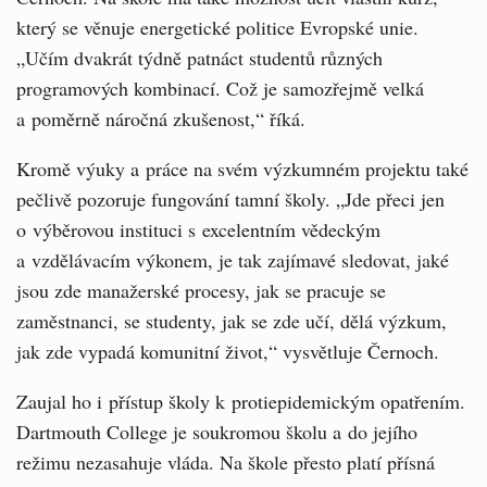
který se věnuje energetické politice Evropské unie.
„Učím dvakrát týdně patnáct studentů různých
programových kombinací. Což je samozřejmě velká
a poměrně náročná zkušenost,“ říká.
Kromě výuky a práce na svém výzkumném projektu také
pečlivě pozoruje fungování tamní školy. „Jde přeci jen
o výběrovou instituci s excelentním vědeckým
a vzdělávacím výkonem, je tak zajímavé sledovat, jaké
jsou zde manažerské procesy, jak se pracuje se
zaměstnanci, se studenty, jak se zde učí, dělá výzkum,
jak zde vypadá komunitní život,“ vysvětluje Černoch.
Zaujal ho i přístup školy k protiepidemickým opatřením.
Dartmouth College je soukromou školu a do jejího
režimu nezasahuje vláda. Na škole přesto platí přísná