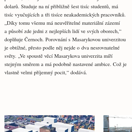
dolarů. Studuje na ní přibližně šest tisíc studentů, má
tisíc vyučujících a tři tisíce neakademických pracovníků.
„Díky tomu všemu má neuvěřitelné materiální zázemí
a působí zde jedni z nejlepších lidí ve svých oborech,“
doplňuje Černoch. Porovnání s Masarykovou univerzitou
je obtížné, přesto podle něj nejde o dva nesrovnatelné
světy. „Ve spoustě věcí Masarykova univerzita míří
stejným směrem a má podobně nastavené ambice. Což je
vlastně velmi příjemný pocit,“ dodává.
Související
Hlavní
články
novinky