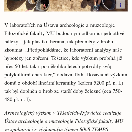
i
V laboratořích na Ústavu archeologie a muzeologie
Filozofické fakulty MU budou nyní odborníci jednotlivé
nálezy – jak plastiku berana, tak předměty z hrobu –
zkoumat. „Předpokládáme, že laboratorní analýzy naše
hypotézy jen zpřesní. Těšetice, kde výzkum probíhá již
přes 50 let, tak i po několika letech potvrdily svůj
polykulturní charakter,“ dodává Tóth. Dosavadní výzkum
domů z období lineární keramiky (kolem 5200 př. n. l.)
tak byl doplněn o hrob ze starší doby železné (cca 750-
480 př. n. l).
Archeologický výzkum v Těšeticích-Kyjovicích realizuje
Ústav archeologie a muzeologie Filozofické fakulty MU
ve spolupráci s výzkumným týmem 8068 TEMPS