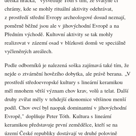
dětská hračka,“ vysvětluje Tóth s tím, že svatyně či
chrámy, kde se mohly rituální aktivity odehrávat,
z prostředí střední Evropy archeologové dosud neznají,
poměrně běžné jsou ale v jihovýchodní Evropě a na
Předním východě. Kultovní aktivity se tak mohly
realizovat v zázemí osad v blízkosti domů ve speciálně
vyčleněných areálech.
Podle odborníků je nalezená soška zajímavá také tím, že
nejde o ztvárnění hovězího dobytka, ale právě berana. „V
prostředí středoevropské kultury s lineární keramikou
měl mnohem větší význam chov krav, volů a telat. Další
druhy zvířat měly v tehdejší ekonomice většinou menší
podíl. Chov ovcí byl naopak dominantní v jihovýchodní
Evropě," doplňuje Peter Tóth. Kultura s lineární
keramikou představuje první zemědělce, kteří se na
území České republiky dostávají ve druhé polovině