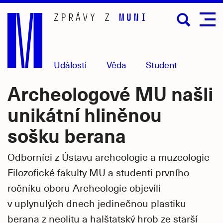
Přejít
na
hlavní
obsah
Události
Věda
Student
Archeologové MU našli
unikátní hliněnou
sošku berana
Odborníci z Ústavu archeologie a muzeologie
Filozofické fakulty MU a studenti prvního
ročníku oboru Archeologie objevili
v uplynulých dnech jedinečnou plastiku
berana z neolitu a halštatský hrob ze starší