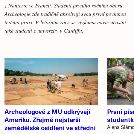
z Nanterre ve Francii. Studenti prvního ročníku oboru
Archeologie zde tradičně absolvují svou první povinnou
terénní praxi. V letošním roce se výzkumu navíc účastní
také studenti z univerzity v Cardiffu.
Související
články
Archeologové z MU odkrývají
První pí
Ameriku. Zřejmě nejstarší
studentk
zemědělské osídlení ve střední
Alena Slámov