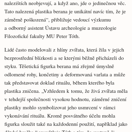
nalezištích neobjevují, a když ano, jde o jedinečnou věc.
Tato nalezená plastika berana je unikátní navíc tím, že je
záměrně poškozená“, přibližuje vedoucí výzkumu
a odborný asistent Ústavu archeologie a muzeologie
Filozofické fakulty MU Peter Tóth.
Lidé často modelovali z hlíny zvířata, která žila v jejich
bezprostřední blízkosti a se kterými běžně přicházeli do
styku. Těšetická figurka berana má zřejmě úmyslně
odlomené rohy, končetiny a deformovaná varlata a může
tak představovat doklad rituálu, během kterého byla
plastika zničena. „Vzhledem k tomu, že živá zvířata měla
v tehdejší společnosti vysokou hodnotu, záměrné zničení
plastiky mohlo symbolizovat jeho usmrcení v rámci
vykonávání rituálu. Kromě posvátného účelu mohla
figurka sloužit také na každodenní použití, například jako