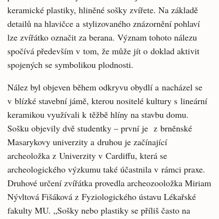
keramické plastiky, hliněné sošky zvířete. Na základě
detailů na hlavičce a stylizovaného znázornění pohlaví
lze zvířátko označit za berana. Význam tohoto nálezu
spočívá především v tom, že může jít o doklad aktivit
spojených se symbolikou plodnosti.
Nález byl objeven během odkryvu obydlí a nacházel se
v blízké stavební jámě, kterou nositelé kultury s lineární
keramikou využívali k těžbě hlíny na stavbu domu.
Sošku objevily dvě studentky – první je z brněnské
Masarykovy univerzity a druhou je začínající
archeoložka z Univerzity v Cardiffu, která se
archeologického výzkumu také účastnila v rámci praxe.
Druhové určení zvířátka provedla archeozooložka Miriam
Nývltová Fišáková z Fyziologického ústavu Lékařské
fakulty MU. „Sošky nebo plastiky se příliš často na