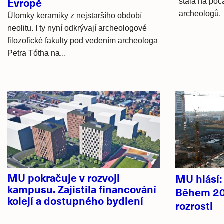
Evropě
stála na poč
archeologů.
Úlomky keramiky z nejstaršího období
neolitu. I ty nyní odkrývají archeologové
filozofické fakulty pod vedením archeologa
Petra Tótha na...
Hlavní
novinky
MU pokračuje v rozvoji
MU hlásí
kampusu. Zajistila financování
Během 20
kolejí a dostupného bydlení
rozrostl