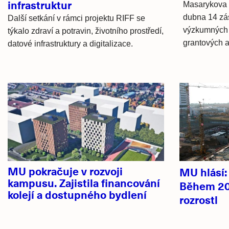
infrastruktur
Masarykova u
dubna 14 zás
Další setkání v rámci projektu RIFF se
výzkumných in
týkalo zdraví a potravin, životního prostředí,
grantových a
datové infrastruktury a digitalizace.
Hlavní
novinky
MU pokračuje v rozvoji
MU hlásí
kampusu. Zajistila financování
Během 20
kolejí a dostupného bydlení
rozrostl