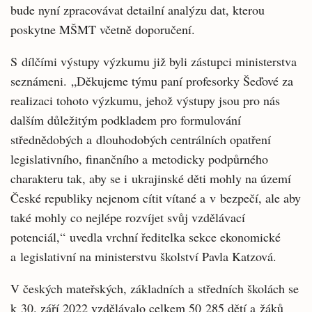
bude nyní zpracovávat detailní analýzu dat, kterou
poskytne MŠMT včetně doporučení.
S dílčími výstupy výzkumu již byli zástupci ministerstva
seznámeni. „Děkujeme týmu paní profesorky Šeďové za
realizaci tohoto výzkumu, jehož výstupy jsou pro nás
dalším důležitým podkladem pro formulování
střednědobých a dlouhodobých centrálních opatření
legislativního, finančního a metodicky podpůrného
charakteru tak, aby se i ukrajinské děti mohly na území
České republiky nejenom cítit vítané a v bezpečí, ale aby
také mohly co nejlépe rozvíjet svůj vzdělávací
potenciál,“ uvedla vrchní ředitelka sekce ekonomické
a legislativní na ministerstvu školství Pavla Katzová.
V českých mateřských, základních a středních školách se
k 30. září 2022 vzdělávalo celkem 50 285 dětí a žáků