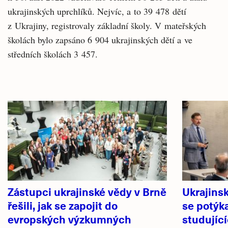
ukrajinských uprchlíků. Nejvíc, a to 39 478 dětí
z Ukrajiny, registrovaly základní školy. V mateřských
školách bylo zapsáno 6 904 ukrajinských dětí a ve
středních školách 3 457.
Související
články
Zástupci ukrajinské vědy v Brně
Ukrajins
řešili, jak se zapojit do
se potýka
evropských výzkumných
studujíc