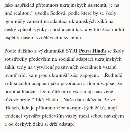
jako například přítomnost ukrajinských asistentů, je na
jiné realitou,“ uvedla Šeďová, podle které by se školy
nyní měly zaměřit na adaptaci ukrajinských žáků na
český způsob výuky a hodnocení tak, aby tito žáci mohli
uspět v našem vzdělávacím systému.
Petra Hlaďa
Podle dalšího z výzkumníků SYRI
se školy
soustředily především na sociální adaptaci ukrajinských
žáků, tedy na vytváření pozitivních sociálních vztahů
uvnitř tříd, kam jsou ukrajinští žáci zapojeni. „Ředitelé
vidí sociální adaptaci jako prvořadou a domnívají se, že
probíhá hladce. Do určité míry však mají nasazené
růžové brýle,“ říká Hlaďo. „Naše data ukázala, že ve
třídách, kde je přítomno více ukrajinských žáků, mají
tendenci vytvářet především vazby mezi sebou navzájem
a od českých žáků si drží odstup.“