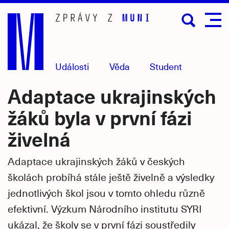
Přejít
na
hlavní
obsah
Události
Věda
Student
Adaptace ukrajinských
žáků byla v první fázi
živelná
Adaptace ukrajinských žáků v českých
školách probíhá stále ještě živelně a výsledky
jednotlivých škol jsou v tomto ohledu různě
efektivní. Výzkum Národního institutu SYRI
ukázal, že školy se v první fázi soustředily