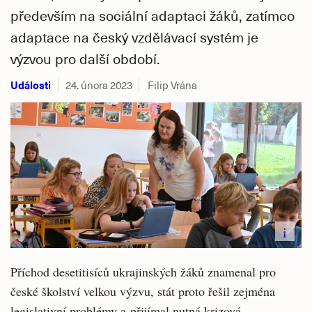
především na sociální adaptaci žáků, zatímco
adaptace na český vzdělávací systém je
výzvou pro další období.
Události
24. února 2023
Filip Vrána
i
Příchod desetitisíců ukrajinských žáků znamenal pro
české školství velkou výzvu, stát proto řešil zejména
legislativní problémy a přijímal nutná krizová