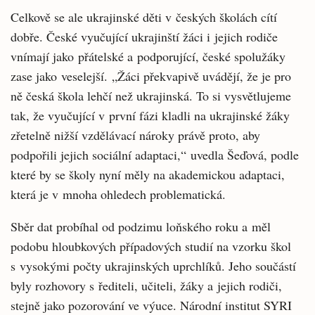
Celkově se ale ukrajinské děti v českých školách cítí
dobře. České vyučující ukrajinští žáci i jejich rodiče
vnímají jako přátelské a podporující, české spolužáky
zase jako veselejší. „Žáci překvapivě uvádějí, že je pro
ně česká škola lehčí než ukrajinská. To si vysvětlujeme
tak, že vyučující v první fázi kladli na ukrajinské žáky
zřetelně nižší vzdělávací nároky právě proto, aby
podpořili jejich sociální adaptaci,“ uvedla Šeďová, podle
které by se školy nyní měly na akademickou adaptaci,
která je v mnoha ohledech problematická.
Sběr dat probíhal od podzimu loňského roku a měl
podobu hloubkových případových studií na vzorku škol
s vysokými počty ukrajinských uprchlíků. Jeho součástí
byly rozhovory s řediteli, učiteli, žáky a jejich rodiči,
stejně jako pozorování ve výuce. Národní institut SYRI