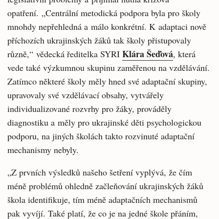
opatření. „Centrální metodická podpora byla pro školy
mnohdy nepřehledná a málo konkrétní. K adaptaci nově
příchozích ukrajinských žáků tak školy přistupovaly
Klára Šeďová
různě,“ vědecká ředitelka SYRI
, která
vede také výzkumnou skupinu zaměřenou na vzdělávání.
Zatímco některé školy měly hned své adaptační skupiny,
upravovaly své vzdělávací obsahy, vytvářely
individualizované rozvrhy pro žáky, prováděly
diagnostiku a měly pro ukrajinské děti psychologickou
podporu, na jiných školách takto rozvinuté adaptační
mechanismy nebyly.
„Z prvních výsledků našeho šetření vyplývá, že čím
méně problémů ohledně začleňování ukrajinských žáků
škola identifikuje, tím méně adaptačních mechanismů
pak vyvíjí. Také platí, že co je na jedné škole přáním,