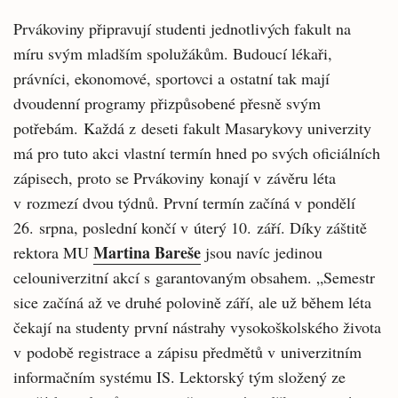
Prvákoviny připravují studenti jednotlivých fakult na
míru svým mladším spolužákům. Budoucí lékaři,
právníci, ekonomové, sportovci a ostatní tak mají
dvoudenní programy přizpůsobené přesně svým
potřebám. Každá z deseti fakult Masarykovy univerzity
má pro tuto akci vlastní termín hned po svých oficiálních
zápisech, proto se Prvákoviny konají v závěru léta
v rozmezí dvou týdnů. První termín začíná v pondělí
26. srpna, poslední končí v úterý 10. září. Díky záštitě
Martina Bareše
rektora MU
jsou navíc jedinou
celouniverzitní akcí s garantovaným obsahem. „Semestr
sice začíná až ve druhé polovině září, ale už během léta
čekají na studenty první nástrahy vysokoškolského života
v podobě registrace a zápisu předmětů v univerzitním
informačním systému IS. Lektorský tým složený ze