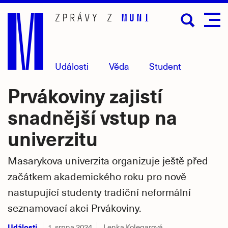
Přejít
na
hlavní
obsah
Události
Věda
Student
Prvákoviny zajistí
snadnější vstup na
univerzitu
Masarykova univerzita organizuje ještě před
začátkem akademického roku pro nově
nastupující studenty tradiční neformální
seznamovací akci Prvákoviny.
Události
1. srpna 2024
Lenka Kolegarová