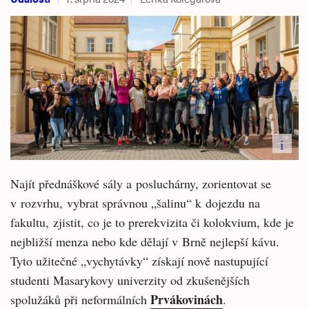
i
Najít přednáškové sály a posluchárny, zorientovat se
v rozvrhu, vybrat správnou „šalinu“ k dojezdu na
fakultu, zjistit, co je to prerekvizita či kolokvium, kde je
nejbližší menza nebo kde dělají v Brně nejlepší kávu.
Tyto užitečné „vychytávky“ získají nově nastupující
studenti Masarykovy univerzity od zkušenějších
Prvákovinách
spolužáků při neformálních
.