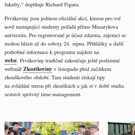
fakulty,“ doplňuje Richard Figura.
Prvákoviny jsou jedinou oficiální akcí, kterou pro své
nově nastupující studenty pořádá přímo Masarykova
univerzita. Pro registrované je účast zdarma, zájemci se
mohou hlásit až do soboty 24. srpna. Přihlášky a další
podrobné informace k programu najdete na
webu
. Prvákoviny tradičně zakončuje ještě podzimní
Zkouškoviny
webinář
v listopadu před začátkem
zkouškového období. Tam studenti získají tipy
na zvládání stresu při zkouškách a jak si v době studia
sestavit správný time-management.
Související