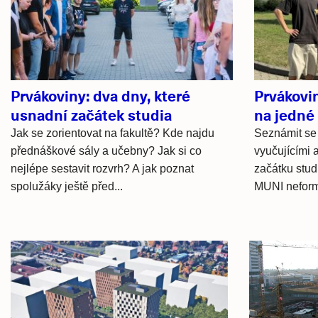
články
Prvákoviny: dva dny, které
Prvákovin
usnadní začátek studia
na jedné 
Jak se zorientovat na fakultě? Kde najdu
Seznámit se 
přednáškové sály a učebny? Jak si co
vyučujícími 
nejlépe sestavit rozvrh? A jak poznat
začátku stud
spolužáky ještě před...
MUNI neformá
Hlavní
novinky