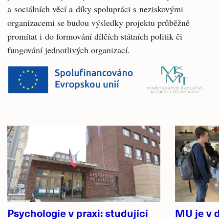
a sociálních věcí a díky spolupráci s neziskovými
organizacemi se budou výsledky projektu průběžně
promítat i do formování dílčích státních politik či
fungování jednotlivých organizací.
Související
články
Psychologie v praxi: studující
MU je v d