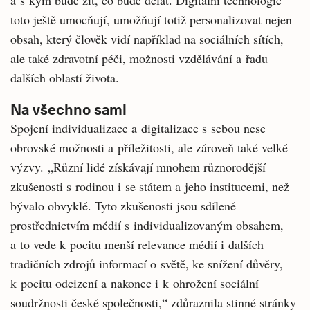
a s kým bude žít, co bude dělat. Digitální technologie
toto ještě umocňují, umožňují totiž personalizovat nejen
obsah, který člověk vidí například na sociálních sítích,
ale také zdravotní péči, možnosti vzdělávání a řadu
dalších oblastí života.
Na všechno sami
Spojení individualizace a digitalizace s sebou nese
obrovské možnosti a příležitosti, ale zároveň také velké
výzvy. „Různí lidé získávají mnohem různorodější
zkušenosti s rodinou i se státem a jeho institucemi, než
bývalo obvyklé. Tyto zkušenosti jsou sdílené
prostřednictvím médií s individualizovaným obsahem,
a to vede k pocitu menší relevance médií i dalších
tradičních zdrojů informací o světě, ke snížení důvěry,
k pocitu odcizení a nakonec i k ohrožení sociální
soudržnosti české společnosti,“ zdůraznila stinné stránky