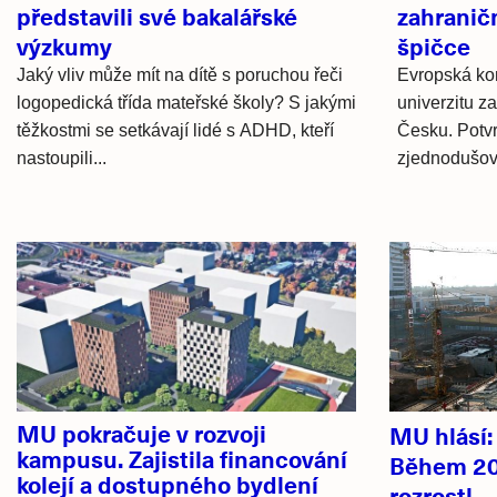
představili své bakalářské
zahranič
výzkumy
špičce
Jaký vliv může mít na dítě s poruchou řeči
Evropská ko
logopedická třída mateřské školy? S jakými
univerzitu za
těžkostmi se setkávají lidé s ADHD, kteří
Česku. Potvr
nastoupili...
zjednodušová
Hlavní
novinky
MU pokračuje v rozvoji
MU hlásí
kampusu. Zajistila financování
Během 20
kolejí a dostupného bydlení
rozrostl