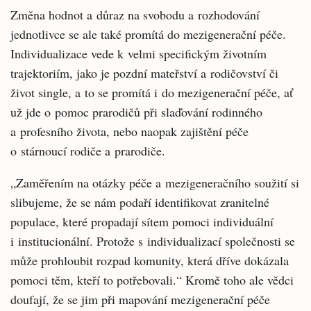
Změna hodnot a důraz na svobodu a rozhodování
jednotlivce se ale také promítá do mezigenerační péče.
Individualizace vede k velmi specifickým životním
trajektoriím, jako je pozdní mateřství a rodičovství či
život single, a to se promítá i do mezigenerační péče, ať
už jde o pomoc prarodičů při slaďování rodinného
a profesního života, nebo naopak zajištění péče
o stárnoucí rodiče a prarodiče.
„Zaměřením na otázky péče a mezigeneračního soužití si
slibujeme, že se nám podaří identifikovat zranitelné
populace, které propadají sítem pomoci individuální
i institucionální. Protože s individualizací společnosti se
může prohloubit rozpad komunity, která dříve dokázala
pomoci těm, kteří to potřebovali.“ Kromě toho ale vědci
doufají, že se jim při mapování mezigenerační péče