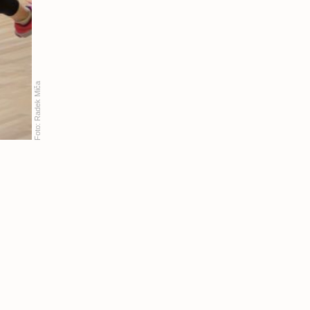
Radek Miča
Foto: