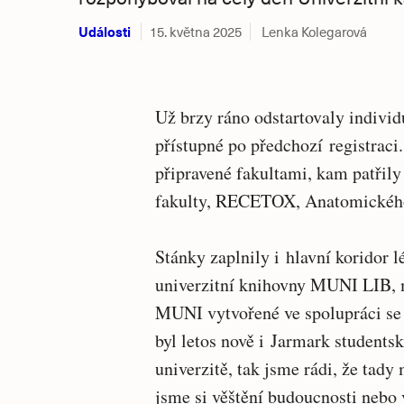
Události
15. května 2025
Lenka Kolegarová
Už brzy ráno odstartovaly individu
přístupné po předchozí registrac
připravené fakultami, kam patřil
fakulty, RECETOX, Anatomickéh
Stánky zaplnily i hlavní koridor l
univerzitní knihovny MUNI LIB, 
MUNI vytvořené ve spolupráci se
byl letos nově i Jarmark students
univerzitě, tak jsme rádi, že tady
jsme si věštění budoucnosti nebo