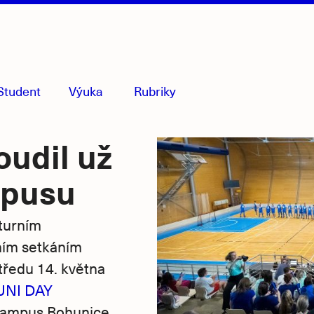
Student
Výuka
Rubriky
menu
sbaleno
udil už
mpusu
turním
ním setkáním
tředu 14. května
NI DAY
 kampus Bohunice.