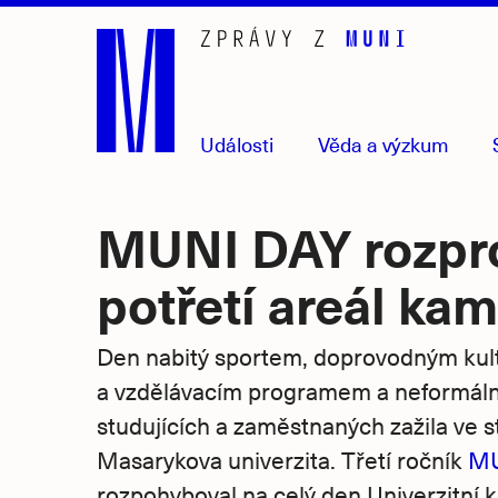
Přejít
na
hlavní
obsah
Události
Věda
a výzkum
MUNI DAY rozpro
potřetí areál ka
Den nabitý sportem, doprovodným kul
a vzdělávacím programem a neformál
studujících a zaměstnaných zažila ve s
Masarykova univerzita. Třetí ročník
MU
rozpohyboval na celý den Univerzitní