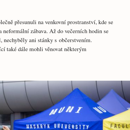
lečně přesunuli na venkovní prostranství, kde se
a neformální zábava. Až do večerních hodin se
l, nechyběly ani stánky s občerstvením.
ící také dále mohli věnovat některým