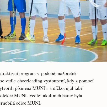
 atraktivní program v podobě mažoretek
se vedle cheerleading vystoupení, kdy s pomocí
tvořili písmena MUNI i srdíčko, ujal také
olekce MUNI. Vedle fakultních barev byla
černobílá edice MUNI.