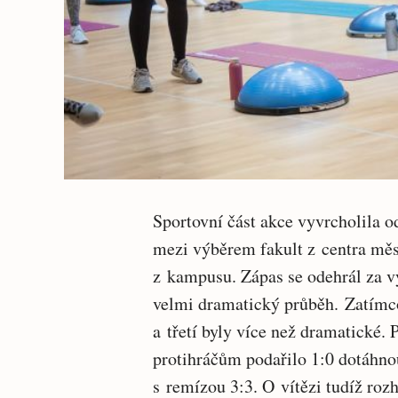
Sportovní část akce vyvrcholila
mezi výběrem fakult z centra měs
z kampusu. Zápas se odehrál za 
velmi dramatický průběh. Zatímco
a třetí byly více než dramatické.
protihráčům podařilo 1:0 dotáhnou
s remízou 3:3. O vítězi tudíž roz