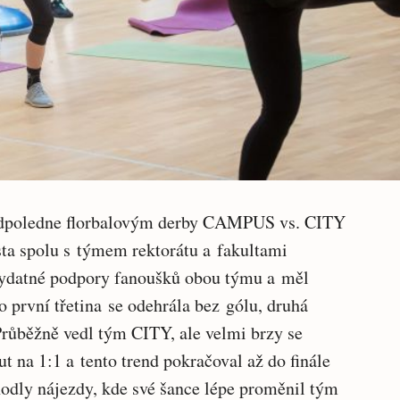
 odpoledne florbalovým derby CAMPUS vs. CITY
ta spolu s týmem rektorátu a fakultami
vydatné podpory fanoušků obou týmu a měl
 první třetina se odehrála bez gólu, druhá
 Průběžně vedl tým CITY, ale velmi brzy se
t na 1:1 a tento trend pokračoval až do finále
hodly nájezdy, kde své šance lépe proměnil tým