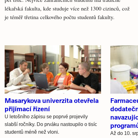
lékařská fakulta, kde studuje více než 1300 cizinců, což
je téměř třetina celkového počtu studentů fakulty.
Související
články
Masarykova univerzita otevřela
Farmaceu
přijímací řízení
dodatečné
navazují
U letošního zápisu se poprvé projevily
program
slabší ročníky. Do prváku nastoupilo o tisíc
studentů méně než vloni.
Až do 10. sr