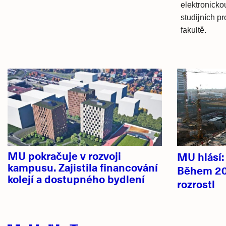
elektronicko
studijních p
fakultě.
Hlavní
novinky
MU pokračuje v rozvoji
MU hlásí
kampusu. Zajistila financování
Během 20
kolejí a dostupného bydlení
rozrostl