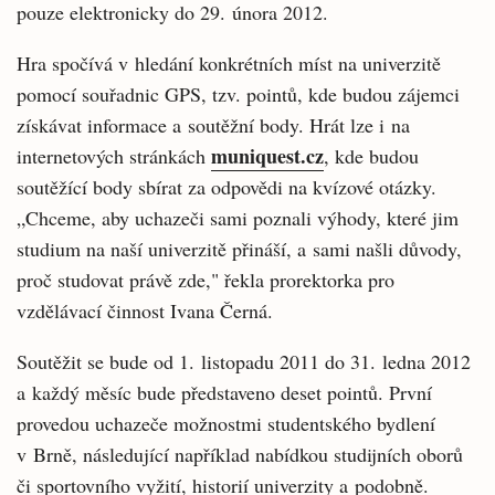
pouze elektronicky do 29. února 2012.
Hra spočívá v hledání konkrétních míst na univerzitě
pomocí souřadnic GPS, tzv. pointů, kde budou zájemci
získávat informace a soutěžní body. Hrát lze i na
muniquest.cz
internetových stránkách
, kde budou
soutěžící body sbírat za odpovědi na kvízové otázky.
„Chceme, aby uchazeči sami poznali výhody, které jim
studium na naší univerzitě přináší, a sami našli důvody,
proč studovat právě zde," řekla prorektorka pro
vzdělávací činnost Ivana Černá.
Soutěžit se bude od 1. listopadu 2011 do 31. ledna 2012
a každý měsíc bude představeno deset pointů. První
provedou uchazeče možnostmi studentského bydlení
v Brně, následující například nabídkou studijních oborů
či sportovního vyžití, historií univerzity a podobně.