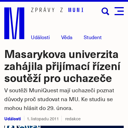
Přejít
na
hlavní
obsah
Události
Věda
Student
Masarykova univerzita
zahájila přijímací řízení
soutěží pro uchazeče
V soutěži MuniQuest mají uchazeči poznat
důvody proč studovat na MU. Ke studiu se
mohou hlásit do 29. února.
Události
1. listopadu 2011
redakce