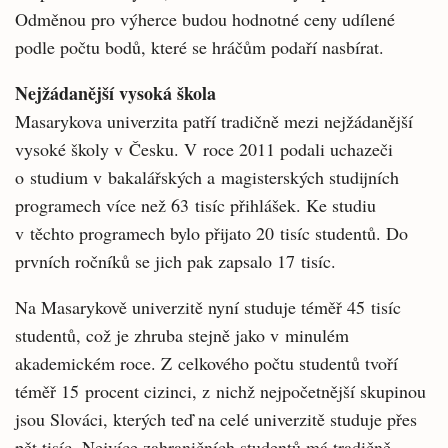
Odměnou pro výherce budou hodnotné ceny udílené
podle počtu bodů, které se hráčům podaří nasbírat.
Nejžádanější vysoká škola
Masarykova univerzita patří tradičně mezi nejžádanější
vysoké školy v Česku. V roce 2011 podali uchazeči
o studium v bakalářských a magisterských studijních
programech více než 63 tisíc přihlášek. Ke studiu
v těchto programech bylo přijato 20 tisíc studentů. Do
prvních ročníků se jich pak zapsalo 17 tisíc.
Na Masarykově univerzitě nyní studuje téměř 45 tisíc
studentů, což je zhruba stejně jako v minulém
akademickém roce. Z celkového počtu studentů tvoří
téměř 15 procent cizinci, z nichž nejpočetnější skupinou
jsou Slováci, kterých teď na celé univerzitě studuje přes
pět tisíc. Nejvíce zahraničních studentů má tradičně