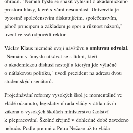
ohradil. "Neměli byste se snažit vytěsnit z akademického
prostoru hlasy, které s vámi nesouhlasí. Univerzita je
bytostně společenstvím diskutujícím, společenstvím,
jehož principem a základem je spor a různost názorů,"
uvedl ve své odpovědi rektor.
s omluvou odvolal
Václav Klaus nicméně svoji návštěvu
.
"Nemám v úmyslu utkávat se s lidmi, kteří
o akademickou diskusi nestojí a kterým jde výlučně
o nátlakovou politiku," uvedl prezident na adresu dvou
studentských senátorů.
Projednávání reformy vysokých škol je momentálně ve
vládě odsunuto, legislativní rada vlády vrátila návrh
zákona o vysokých školách ministerstvu školství
k přepracování. Školné zřejmě v dohledné době zavedeno
nebude. Podle premiéra Petra Nečase už to vláda