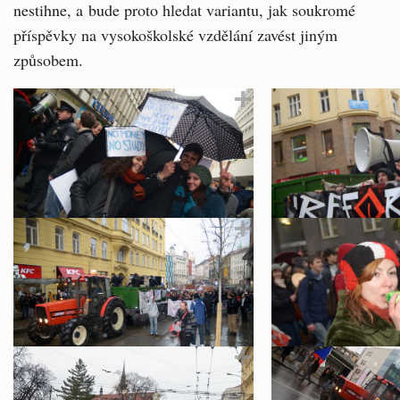
nestihne, a bude proto hledat variantu, jak soukromé
příspěvky na vysokoškolské vzdělání zavést jiným
způsobem.