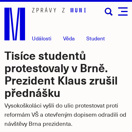
Přejít
na
hlavní
obsah
Události
Věda
Student
Tisíce studentů
protestovaly v Brně.
Prezident Klaus zrušil
přednášku
Vysokoškoláci vyšli do ulic protestovat proti
reformám VŠ a otevřeným dopisem odradili od
návštěvy Brna prezidenta.