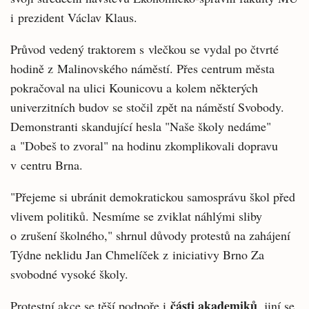
i prezident Václav Klaus.
Průvod vedený traktorem s vlečkou se vydal po čtvrté
hodině z Malinovského náměstí. Přes centrum města
pokračoval na ulici Kounicovu a kolem některých
univerzitních budov se stočil zpět na náměstí Svobody.
Demonstranti skandující hesla "Naše školy nedáme"
a "Dobeš to zvoral" na hodinu zkomplikovali dopravu
v centru Brna.
"Přejeme si ubránit demokratickou samosprávu škol před
vlivem politiků. Nesmíme se zviklat náhlými sliby
o zrušení školného," shrnul důvody protestů na zahájení
Týdne neklidu Jan Chmelíček z iniciativy Brno Za
svobodné vysoké školy.
části akademiků
Protestní akce se těší podpoře i
, jiní se