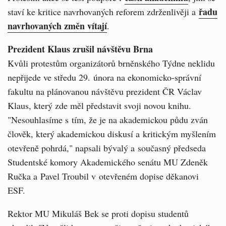
řadu
staví ke kritice navrhovaných reforem zdrženlivěji a
navrhovaných změn vítají
.
Prezident Klaus zrušil návštěvu Brna
Kvůli protestům organizátorů brněnského Týdne neklidu
nepřijede ve středu 29. února na ekonomicko-správní
fakultu na plánovanou návštěvu prezident ČR Václav
Klaus, který zde měl představit svoji novou knihu.
"Nesouhlasíme s tím, že je na akademickou půdu zván
člověk, který akademickou diskusí a kritickým myšlením
otevřeně pohrdá," napsali bývalý a současný předseda
Studentské komory Akademického senátu MU Zdeněk
Ručka a Pavel Troubil v otevřeném dopise děkanovi
ESF.
Rektor MU Mikuláš Bek se proti dopisu studentů