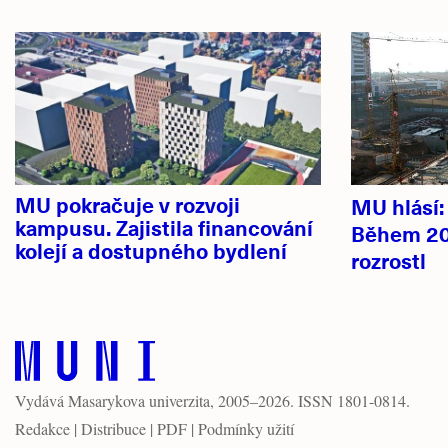
Hlavní
novinky
MU pokračuje v rozvoji
MU hlásí
kampusu. Zajistila financování
Během 20
kolejí a dostupného bydlení
rozrostl
Vydává
Masarykova univerzita
, 2005–2026. ISSN 1801-0814.
Redakce
|
Distribuce
|
PDF
|
Podmínky užití