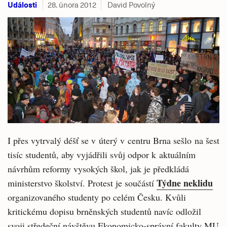
Události
28. února 2012
David Povolný
I přes vytrvalý déšť se v úterý v centru Brna sešlo na šest
tisíc studentů, aby vyjádřili svůj odpor k aktuálním
návrhům reformy vysokých škol, jak je předkládá
Týdne neklidu
ministerstvo školství. Protest je součástí
organizovaného studenty po celém Česku. Kvůli
kritickému dopisu brněnských studentů navíc odložil
svoji středeční návštěvu Ekonomicko-správní fakulty MU