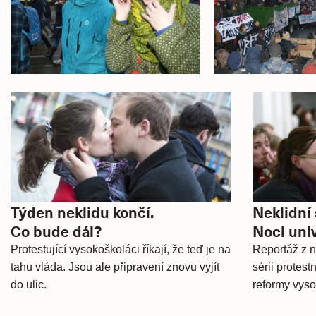
Související
články
Týden neklidu končí.
Neklidní 
Co bude dál?
Noci univ
Protestující vysokoškoláci říkají, že teď je na
Reportáž z no
tahu vláda. Jsou ale připravení znovu vyjít
sérii protest
do ulic.
reformy vyso