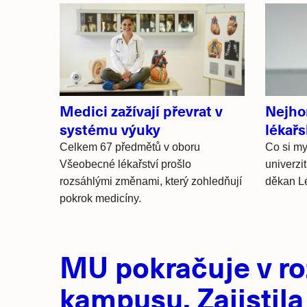
Související
články
Medici zažívají převrat v
Nejhor
systému výuky
lékařs
Celkem 67 předmětů v oboru
Co si my
Všeobecné lékařství prošlo
univerzi
rozsáhlými změnami, který zohledňují
děkan Lé
pokrok medicíny.
Hlavní
MU pokračuje v ro
novinky
kampusu. Zajistila