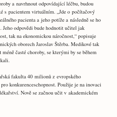
oroby a navrhnout odpovídající léčbu, budou
ké s pacientem virtuálním. „Jde o počítačový
reálného pacienta a jeho potíže a následně se ho
. Jeho odpovědi bude hodnotit učitel jak
st, tak na ekonomickou náročnost,“ popisuje
nických oborech Jaroslav Štěrba. Medikové tak
t méně časté choroby, se kterými by se během
kali.
řská fakulta 40 milionů z evropského
ro konkurenceschopnost. Použije je na inovaci
ékařství. Nově se začnou učit v akademickém