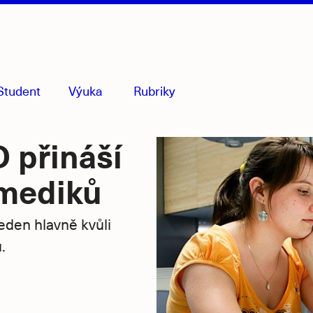
Student
Výuka
Rubriky
menu
sbaleno
 přináší
 mediků
den hlavně kvůli
.