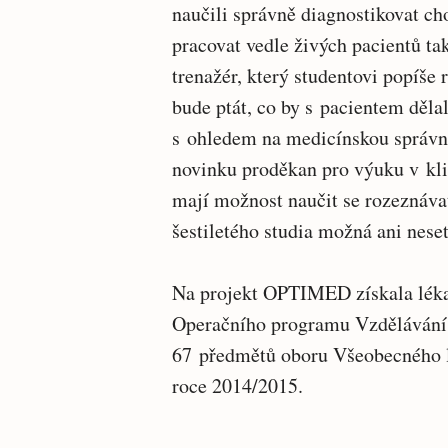
naučili správně diagnostikovat ch
pracovat vedle živých pacientů ta
trenažér, který studentovi popíše 
bude ptát, co by s pacientem dělal
s ohledem na medicínskou správno
novinku proděkan pro výuku v kli
mají možnost naučit se rozeznáva
šestiletého studia možná ani neset
Na projekt OPTIMED získala léka
Operačního programu Vzdělávání p
67 předmětů oboru Všeobecného l
roce 2014/2015.