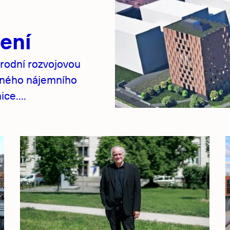
ení
rodní rozvojovou
pného nájemního
ce....