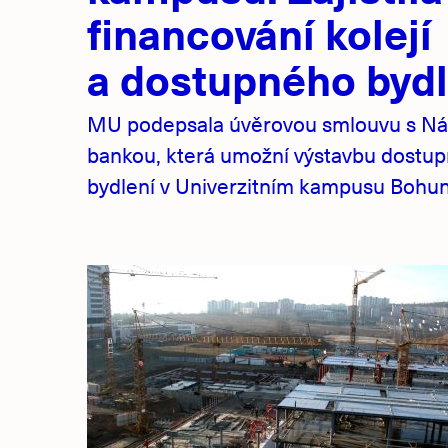
financování kolejí
a dostupného bydl
MU podepsala úvěrovou smlouvu s Ná
bankou, která umožní výstavbu dostu
bydlení v Univerzitním kampusu Bohuni