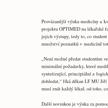
Provázanější výuka medicíny a kva
projektu OPTIMED na lékařské fak
jejich výstupy, tedy to, co studen
množství poznatků v medicíně to
„Není možné předat studentům veš
minimální požadavky, které medik
syntetizující, principiální a logi
dohledat,“ říká děkan LF MU Jiří 
musí znát každý lékař, od toho, co
Další novinkou je výuka za pomoci