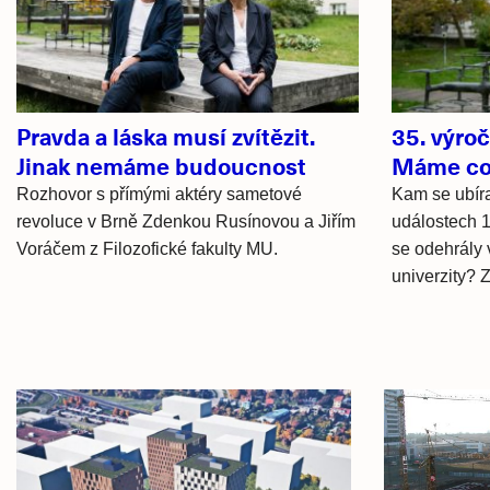
články
Pravda a láska musí zvítězit.
35. výro
Jinak nemáme budoucnost
Máme co 
Rozhovor s přímými aktéry sametové
Kam se ubír
revoluce v Brně Zdenkou Rusínovou a Jiřím
událostech 1
Voráčem z Filozofické fakulty MU.
se odehrály 
univerzity? 
Hlavní
novinky