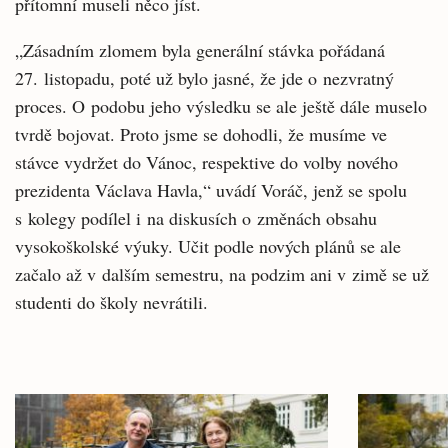
přítomní museli něco jíst.
„Zásadním zlomem byla generální stávka pořádaná
27. listopadu, poté už bylo jasné, že jde o nezvratný
proces. O podobu jeho výsledku se ale ještě dále muselo
tvrdě bojovat. Proto jsme se dohodli, že musíme ve
stávce vydržet do Vánoc, respektive do volby nového
prezidenta Václava Havla,“ uvádí Voráč, jenž se spolu
s kolegy podílel i na diskusích o změnách obsahu
vysokoškolské výuky. Učit podle nových plánů se ale
začalo až v dalším semestru, na podzim ani v zimě se už
studenti do školy nevrátili.
Související