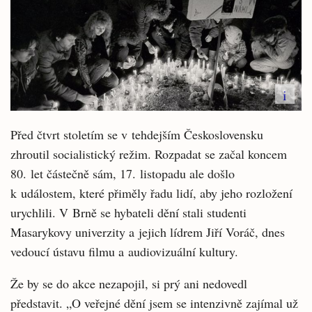
i
Před čtvrt stoletím se v tehdejším Československu
zhroutil socialistický režim. Rozpadat se začal koncem
80. let částečně sám, 17. listopadu ale došlo
k událostem, které přiměly řadu lidí, aby jeho rozložení
urychlili. V Brně se hybateli dění stali studenti
Masarykovy univerzity a jejich lídrem Jiří Voráč, dnes
vedoucí ústavu filmu a audiovizuální kultury.
Že by se do akce nezapojil, si prý ani nedovedl
představit. „O veřejné dění jsem se intenzivně zajímal už