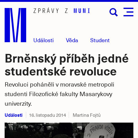
Přejít
na
hlavní
obsah
Události
Věda
Student
Brněnský příběh jedné
studentské revoluce
Revoluci poháněli v moravské metropoli
studenti Filozofické fakulty Masarykovy
univerzity.
Události
16. listopadu 2014
Martina Fojtů