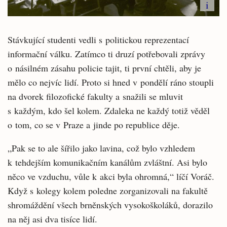
i
Stávkující studenti vedli s politickou reprezentací
informační válku. Zatímco ti druzí potřebovali zprávy
o násilném zásahu policie tajit, ti první chtěli, aby je
mělo co nejvíc lidí. Proto si hned v pondělí ráno stoupli
na dvorek filozofické fakulty a snažili se mluvit
s každým, kdo šel kolem. Zdaleka ne každý totiž věděl
o tom, co se v Praze a jinde po republice děje.
„Pak se to ale šířilo jako lavina, což bylo vzhledem
k tehdejším komunikačním kanálům zvláštní. Asi bylo
něco ve vzduchu, vůle k akci byla ohromná,“ líčí Voráč.
Když s kolegy kolem poledne zorganizovali na fakultě
shromáždění všech brněnských vysokoškoláků, dorazilo
na něj asi dva tisíce lidí.