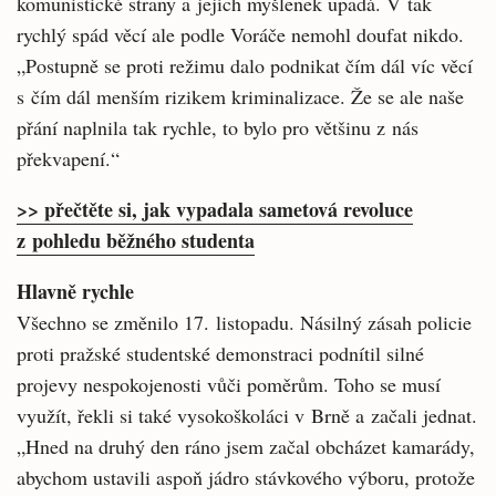
komunistické strany a jejích myšlenek upadá. V tak
rychlý spád věcí ale podle Voráče nemohl doufat nikdo.
„Postupně se proti režimu dalo podnikat čím dál víc věcí
s čím dál menším rizikem kriminalizace. Že se ale naše
přání naplnila tak rychle, to bylo pro většinu z nás
překvapení.“
>> přečtěte si, jak vypadala sametová revoluce
z pohledu běžného studenta
Hlavně rychle
Všechno se změnilo 17. listopadu. Násilný zásah policie
proti pražské studentské demonstraci podnítil silné
projevy nespokojenosti vůči poměrům. Toho se musí
využít, řekli si také vysokoškoláci v Brně a začali jednat.
„Hned na druhý den ráno jsem začal obcházet kamarády,
abychom ustavili aspoň jádro stávkového výboru, protože