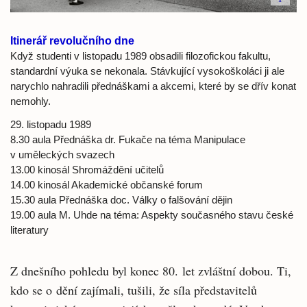
Itinerář revolučního dne
Když studenti v listopadu 1989 obsadili filozofickou fakultu,
standardní výuka se nekonala. Stávkující vysokoškoláci ji ale
narychlo nahradili přednáškami a akcemi, které by se dřív konat
nemohly.
29. listopadu 1989
8.30 aula Přednáška dr. Fukače na téma Manipulace
v uměleckých svazech
13.00 kinosál Shromáždění učitelů
14.00 kinosál Akademické občanské forum
15.30 aula Přednáška doc. Války o falšování dějin
19.00 aula M. Uhde na téma: Aspekty současného stavu české
literatury
Z dnešního pohledu byl konec 80. let zvláštní dobou. Ti,
kdo se o dění zajímali, tušili, že síla představitelů