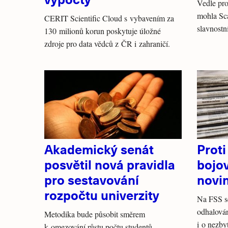
Vedle pr
mohla Sca
CERIT Scientific Cloud s vybavením za
slavnostní
130 milionů korun poskytuje úložné
zdroje pro data vědců z ČR i zahraničí.
Akademický senát
Proti
posvětil nová pravidla
bojo
pro sestavování
novin
rozpočtu univerzity
Na FSS se
odhalován
Metodika bude působit směrem
i o nezby
k omezování růstu počtu studentů