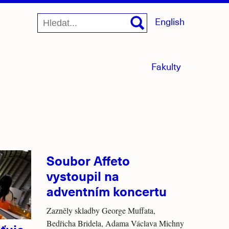
English
menu
Fakulty
sbaleno
Soubor Affeto
vystoupil na
adventním koncertu
Zazněly skladby George Muffata,
Bedřicha Bridela, Adama Václava Michny