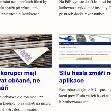
omítání nekomerčních filmů by
Na PdF vyroste do tří let nová b
lu využít při výuce, pro
knihovnu a výzkumné instituty, 
 příležitosti či konference.
příští rok dočká rekonstrukce.
 korupci mají
Sílu hesla změří 
vat občané, ne
aplikace
áři
Bezpečnostní tým z MU spustil a
která prověří sílu vašich hesel na
 debatovalo o roli médií při
k bankovnímu účtu.
í korupce, o závislosti na inzerci
tné vytrvalosti novinářů.