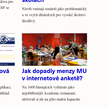
udova pro
ESF se
Návrh vnímají senátoři jako problematický
a ve svých důsledcích pro vysoké školství
škodlivý.
nová
Jak dopadly menzy MU
v internetové anketě?
plikaci,
Na 1600 hlasujících vyhlásilo jako
příklad
nejoblíbenější Academic restaurant,
stěžovali si ale na jeho malou kapacitu.