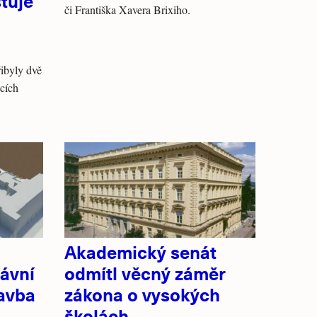
šťuje
či Františka Xavera Brixiho.
ibyly dvě
cích
Akademický senát
ávní
odmítl věcný záměr
tavba
zákona o vysokých
školách