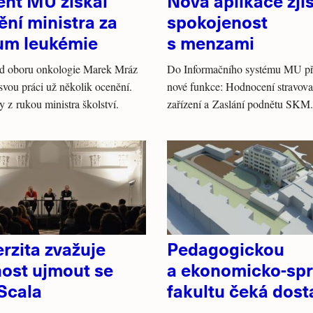
ent MU získal
Nová aplikace zji
ní ministra za
spokojenost
um leukémie
s menzami
d oboru onkologie Marek Mráz
Do Informačního systému MU př
 svou práci už několik ocenění.
nové funkce: Hodnocení stravova
 z rukou ministra školství.
zařízení a Zaslání podnětu SKM.
rzita zvažuje
Pedagogickou
ost ujmout se
a ekonomicko-spr
Scala
fakultu čeká dos