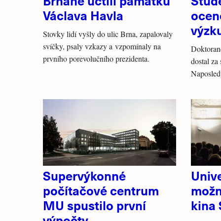
Brňané uctili památku
Stud
Václava Havla
oceně
výzk
Stovky lidí vyšly do ulic Brna, zapalovaly
svíčky, psaly vzkazy a vzpomínaly na
Doktoran
prvního porevolučního prezidenta.
dostal za
Naposledy
Supervýkonné
Unive
počítačové centrum
možn
MU spustilo první
kina 
výpočty