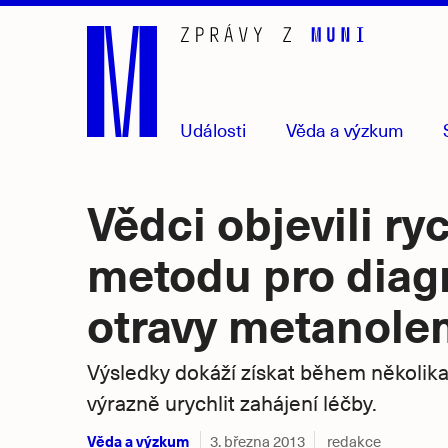
Přejít
na
hlavní
obsah
Události
Věda
a výzkum
Vědci objevili ry
metodu pro diag
otravy metanole
Výsledky dokáží získat během několik
výrazně urychlit zahájení léčby.
Věda a výzkum
3. března 2013
redakce