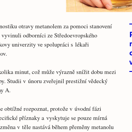
gnostiku otravy metanolem za pomoci stanovení
 vyvinuli odborníci ze Středoevropského
kovy univerzity
ve spolupráci s lékaři
ov.
olika minut, což může výrazně snížit dobu mezi
y. Studii v únoru zveřejnil prestižní vědecký
hy A.
e obtížné rozpoznat, protože v úvodní fázi
ecifické příznaky a vyskytuje se pouze mírná
á změna v těle nastává během přeměny metanolu