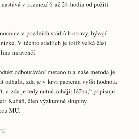
 nastává v rozmezí 6 až 24 hodin od požití
mocnice v pozdních stádiích otravy, bývají
nízké. V těchto stádiích je totiž velká část
linu mravenčí.
rodukt odbourávání metanolu a naše metoda je
 odhalit, zda je v krvi pacienta vyšší hodnota
, a zda je tedy nutné zahájit léčbu,“ popisuje
 Petr Kubáň, člen výzkumné skupiny
tecu MU.
cz.