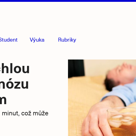
Student
Výuka
Rubriky
menu
sbaleno
chlou
nózu
m
a minut, což může