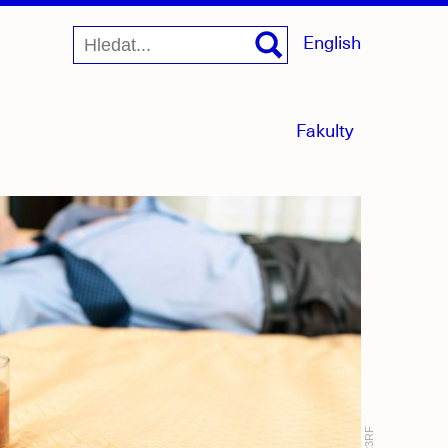
English
menu
Fakulty
sbaleno
123RF