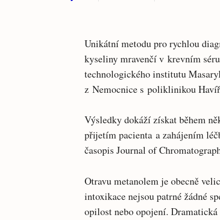
Unikátní metodu pro rychlou dia
kyseliny mravenčí v krevním séru
technologického institutu Masary
z Nemocnice s poliklinikou Havíř
Výsledky dokáží získat během něk
přijetím pacienta a zahájením léčb
časopis Journal of Chromatograp
Otravu metanolem je obecně velic
intoxikace nejsou patrné žádné sp
opilost nebo opojení. Dramatick