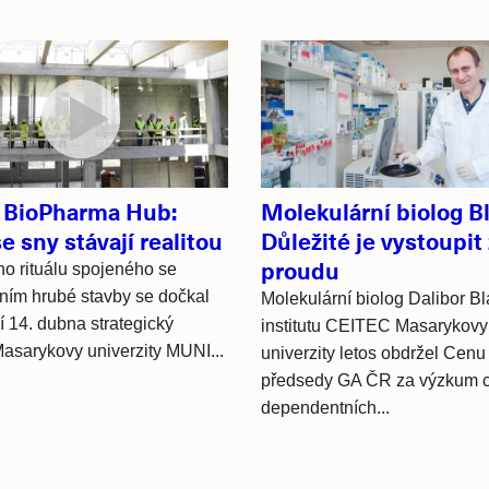
BioPharma Hub:
Molekulární biolog B
e sny stávají realitou
Důležité je vystoupit 
proudu
ho rituálu spojeného se
ním hrubé stavby se dočkal
Molekulární biolog Dalibor Bl
í 14. dubna strategický
institutu CEITEC Masarykovy
Masarykovy univerzity MUNI...
univerzity letos obdržel Cenu
předsedy GA ČR za výzkum c
dependentních...