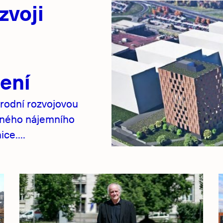
zvoji
ení
rodní rozvojovou
pného nájemního
ce....