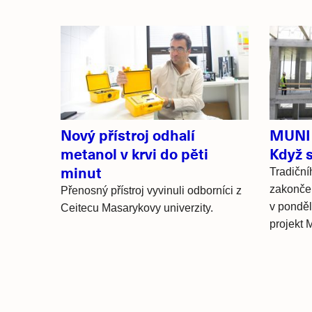
Související
články
Nový přístroj odhalí
MUNI 
metanol v krvi do pěti
Když s
minut
Tradiční
zakonče
Přenosný přístroj vyvinuli odborníci z
v ponděl
Ceitecu Masarykovy univerzity.
projekt 
Hlavní