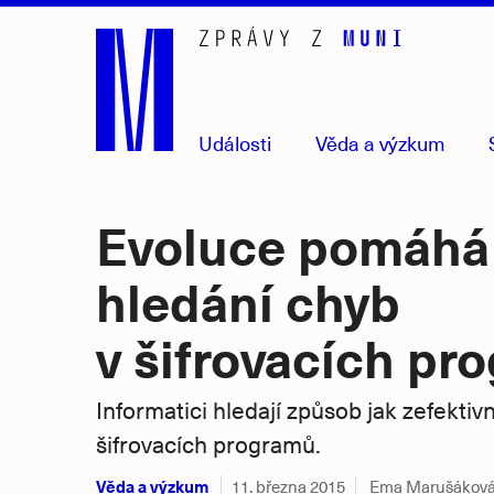
Přejít
na
hlavní
obsah
Události
Věda
a výzkum
Evoluce pomáhá 
hledání chyb
v šifrovacích p
Informatici hledají způsob jak zefektivn
šifrovacích programů.
Věda a výzkum
11. března 2015
Ema Marušákov