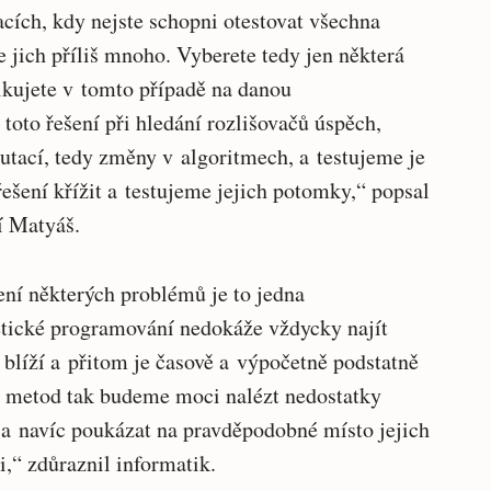
cích, kdy nejste schopni otestovat všechna
 jich příliš mnoho. Vyberete tedy jen některá
ikujete v tomto případě na danou
toto řešení při hledání rozlišovačů úspěch,
tací, tedy změny v algoritmech, a testujeme je
ešení křížit a testujeme jejich potomky,“ popsal
í Matyáš.
šení některých problémů je to jedna
netické programování nedokáže vždycky najít
 blíží a přitom je časově a výpočetně podstatně
o metod tak budeme moci nalézt nedostatky
 a navíc poukázat na pravděpodobné místo jejich
i,“ zdůraznil informatik.