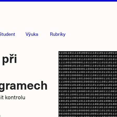
Student
Výuka
Rubriky
menu
sbaleno
při
rogramech
it kontrolu
á