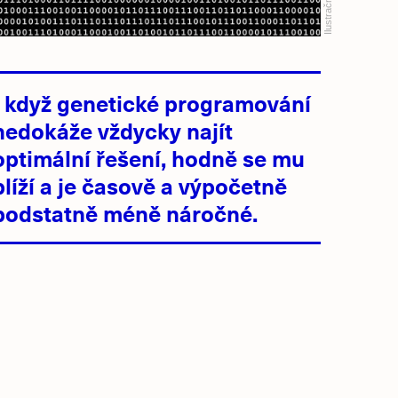
Ilustrační foto:
I když genetické programování
nedokáže vždycky najít
optimální řešení, hodně se mu
blíží a je časově a výpočetně
podstatně méně náročné.