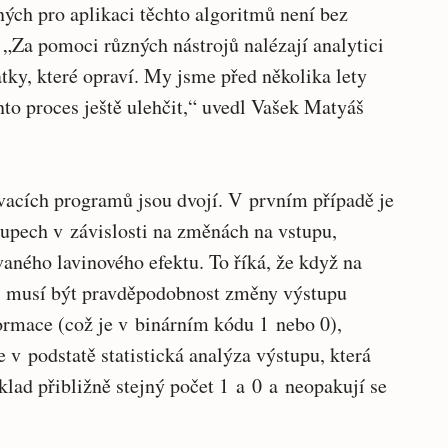
ných pro aplikaci těchto algoritmů není bez
. „Za pomoci různých nástrojů nalézají analytici
ky, které opraví. My jsme před několika lety
nto proces ještě ulehčit,“ uvedl Vašek Matyáš
ovacích programů jsou dvojí. V prvním případě je
tupech v závislosti na změnách na vstupu,
vaného lavinového efektu. To říká, že když na
, musí být pravděpodobnost změny výstupu
ormace (což je v binárním kódu 1 nebo 0),
 v podstatě statistická analýza výstupu, která
klad přibližně stejný počet 1 a 0 a neopakují se