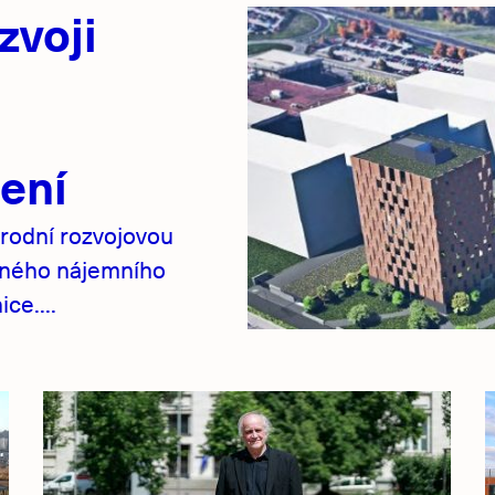
zvoji
ení
rodní rozvojovou
pného nájemního
ce....