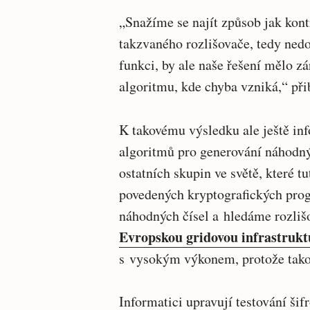
„Snažíme se najít způsob jak kont
takzvaného rozlišovače, tedy nedo
funkci, by ale naše řešení mělo z
algoritmu, kde chyba vzniká,“ při
K takovému výsledku ale ještě inf
algoritmů pro generování náhodnýc
ostatních skupin ve světě, které 
povedených kryptografických pro
náhodných čísel a hledáme rozliš
Evropskou gridovou infrastruk
s vysokým výkonem, protože tako
Informatici upravují testování ši