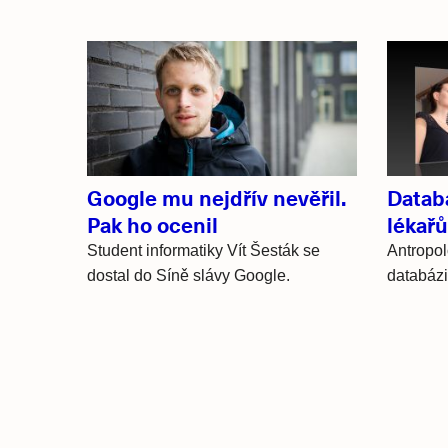
Související
články
Google mu nejdřív nevěřil.
Datab
Pak ho ocenil
lékařů
Student informatiky Vít Šesták se
Antropol
dostal do Síně slávy Google.
databázi
Hlavní