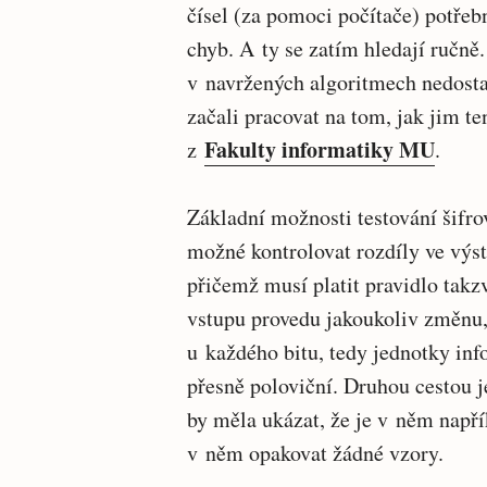
čísel (za pomoci počítače) potřeb
chyb. A ty se zatím hledají ručně
v navržených algoritmech nedostat
začali pracovat na tom, jak jim te
Fakulty informatiky MU
z
.
Základní možnosti testování šifr
možné kontrolovat rozdíly ve výs
přičemž musí platit pravidlo takz
vstupu provedu jakoukoliv změnu
u každého bitu, tedy jednotky inf
přesně poloviční. Druhou cestou je
by měla ukázat, že je v něm napří
v něm opakovat žádné vzory.