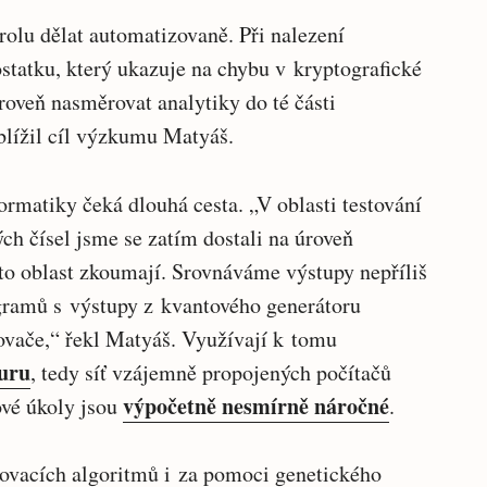
rolu dělat automatizovaně. Při nalezení
statku, který ukazuje na chybu v kryptografické
ároveň nasměrovat analytiky do té části
blížil cíl výzkumu Matyáš.
ormatiky čeká dlouhá cesta. „V oblasti testování
h čísel jsme se zatím dostali na úroveň
tuto oblast zkoumají. Srovnáváme výstupy nepříliš
gramů s výstupy z kvantového generátoru
ovače,“ řekl Matyáš. Využívají k tomu
turu
, tedy síť vzájemně propojených počítačů
výpočetně nesmírně náročné
vé úkoly jsou
.
frovacích algoritmů i za pomoci genetického