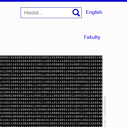
English
menu
Fakulty
sbaleno
CanStockPhoto