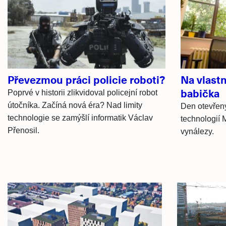
Související
články
Převezmou práci policie roboti?
Na vlastn
babička
Poprvé v historii zlikvidoval policejní robot
útočníka. Začíná nová éra? Nad limity
Den otevřený
technologie se zamýšlí informatik Václav
technologií 
Přenosil.
vynálezy.
Hlavní
novinky