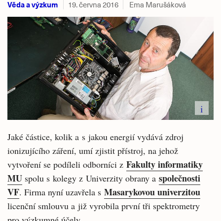
Věda a výzkum
19. června 2016
Ema Marušáková
i
Jaké částice, kolik a s jakou energií vydává zdroj
ionizujícího záření, umí zjistit přístroj, na jehož
Fakulty informatiky
vytvoření se podíleli odborníci z
MU
společnosti
spolu s kolegy z Univerzity obrany a
VF
Masarykovou univerzitou
. Firma nyní uzavřela s
licenční smlouvu a již vyrobila první tři spektrometry
pro výzkumné účely.