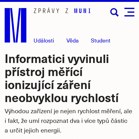
Přejít
na
hlavní
obsah
Události
Věda
Student
Informatici vyvinuli
přístroj měřící
ionizující záření
neobvyklou rychlostí
Výhodou zařízení je nejen rychlost měření, ale
i fakt, že umí rozpoznat dva i více typů částic
a určit jejich energii.