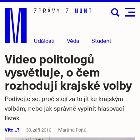
Přejít
na
hlavní
obsah
Události
Věda
Student
Video politologů
vysvětluje, o čem
rozhodují krajské volby
Podívejte se, proč stojí za to jít ke krajským
volbám, nebo jak správně vyplnit hlasovací
lístek.
Víte...?
30. září 2016
Martina Fojtů