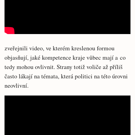
zveřejnili video, ve kterém kreslenou formou
objasňují, jaké kompetence kraje vůbec mají a co
tedy mohou ovlivnit. Strany totiž voliče až příliš
často lákají na témata, která politici na této úrovni
neovlivní.