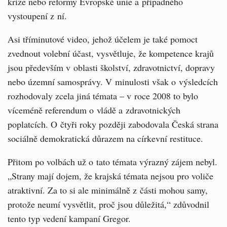
krize nebo reformy Evropské unie a případného
vystoupení z ní.
Asi tříminutové video, jehož účelem je také pomoct
zvednout volební účast, vysvětluje, že kompetence krajů
jsou především v oblasti školství, zdravotnictví, dopravy
nebo územní samosprávy. V minulosti však o výsledcích
rozhodovaly zcela jiná témata – v roce 2008 to bylo
víceméně referendum o vládě a zdravotnických
poplatcích. O čtyři roky později zabodovala Česká strana
sociálně demokratická důrazem na církevní restituce.
Přitom po volbách už o tato témata výrazný zájem nebyl.
„Strany mají dojem, že krajská témata nejsou pro voliče
atraktivní. Za to si ale minimálně z části mohou samy,
protože neumí vysvětlit, proč jsou důležitá,“ zdůvodnil
tento typ vedení kampaní Gregor.