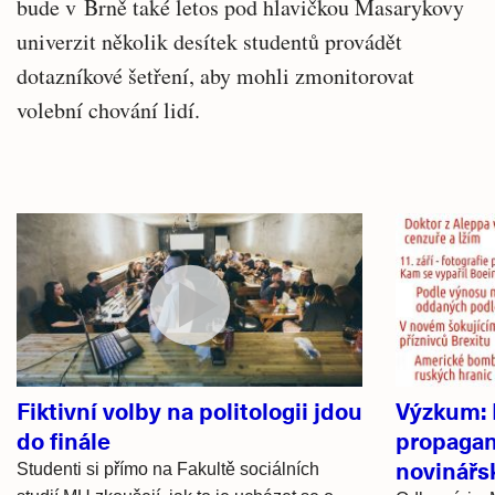
bude v Brně také letos pod hlavičkou Masarykovy
univerzit několik desítek studentů provádět
dotazníkové šetření, aby mohli zmonitorovat
volební chování lidí.
Související
články
Fiktivní volby na politologii jdou
Výzkum: 
do finále
propagan
novinářs
Studenti si přímo na Fakultě sociálních