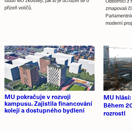
studií MU zkoušejí, jak to je ucházet se o
Odborníci z 
přízeň voličů.
zmapovali čl
Parlamentních
moderní pro
Hlavní
novinky
MU pokračuje v rozvoji
MU hlásí
kampusu. Zajistila financování
Během 20
kolejí a dostupného bydlení
rozrostl