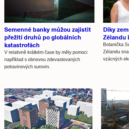
Semenné banky můžou zajistit
Díky zem
přežití druhů po globálních
Zélandu i
katastrofách
Botanička S
Zélandu snaž
V relativně krátkém čase by měly pomoci
vzácných ek
například s obnovou zdevastovaných
potravinových surovin.
Hlavní
novinky