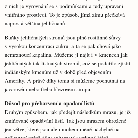
z nich je vyrovnání se s podmínkami a tedy upravení
vnitřního prostředí. To je způsob, jímž zimu přečkává
naprostá většina jehličnanů.
Buňky jehličnatých stromů jsou plné rostlinné šťávy
s vysokou koncentrací cukru, a ta se pak chová jako
nemrznoucí kapalina. Můžeme ji najít i v kmenech jak
jehličnatých tak listnatých stromů, což se podařilo zjistit
indiánským kmenům už v době před objevením
Ameriky. A právě díky tomu si můžeme pochutnat na
javorovém nebo třeba březovém sirupu.
Důvod pro přebarvení a opadání listů
Druhým způsobem, jak předejít následkům mrazu, je již
zmiňované opadávání listí. Tak jsou mrazem ohrožené
jen větve, které jsou ale mnohem méně náchylné na
poškození právě díky cukernaté rostlinné šťávě.