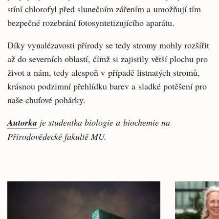
stíní chlorofyl před slunečním zářením a umožňují tím
bezpečné rozebrání fotosyntetizujícího aparátu.
Díky vynalézavosti přírody se tedy stromy mohly rozšířit
až do severních oblastí, čímž si zajistily větší plochu pro
život a nám, tedy alespoň v případě listnatých stromů,
krásnou podzimní přehlídku barev a sladké potěšení pro
naše chuťové pohárky.
Autorka
je studentka biologie a biochemie na
Přírodovědecké fakultě MU.
Související
články