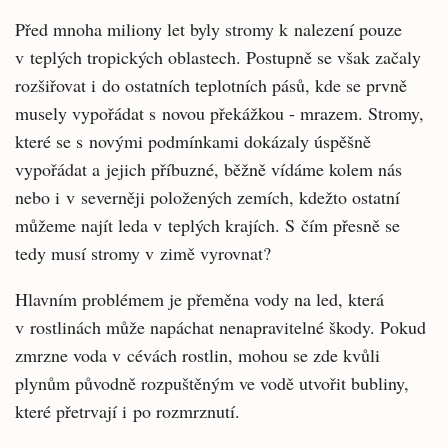
Před mnoha miliony let byly stromy k nalezení pouze
v teplých tropických oblastech. Postupně se však začaly
rozšiřovat i do ostatních teplotních pásů, kde se prvně
musely vypořádat s novou překážkou - mrazem. Stromy,
které se s novými podmínkami dokázaly úspěšně
vypořádat a jejich příbuzné, běžně vídáme kolem nás
nebo i v severněji položených zemích, kdežto ostatní
můžeme najít leda v teplých krajích. S čím přesně se
tedy musí stromy v zimě vyrovnat?
Hlavním problémem je přeměna vody na led, která
v rostlinách může napáchat nenapravitelné škody. Pokud
zmrzne voda v cévách rostlin, mohou se zde kvůli
plynům původně rozpuštěným ve vodě utvořit bubliny,
které přetrvají i po rozmrznutí.