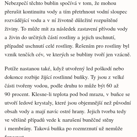
Nebezpečí těchto bublin spočívá v tom, že mohou
přerušit kontinuitu vody a tím přetrhnout vodní sloupec
rozvádějící vodu a v ní životně důležité rozpuštěné
živiny. To může mít za následek zastavení přívodu vody
a živin do určitých částí rostliny a jejich uschnutí,
případně uschnutí celé rostliny. Řešením pro rostliny byl
vznik tenčích cév, ve kterých se bubliny tvoří jen vzácně.
Potíže nastanou také, když utvořený led poškodí nebo
dokonce rozbije žijící rostlinné buňky. Ty jsou z velké
části tvořeny vodou, podle druhu to může být 60 až
90 procent. Klesne-li teplota pod bod mrazu, v buňce se
utvoří ledové krystaly, které jsou objemnější než původní
obsah vody a mají navíc ostré hrany. Jejich tvorba tedy
ve většině případů vede k narušení buněčné stěny
i membrány. Taková buňka po rozmrznutí už nemůže
fungovat.