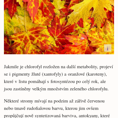
i
Jakmile je chlorofyl rozložen na další metabolity, projeví
se i pigmenty žluté (xantofyly) a oranžové (karoteny),
které v listu pomáhají s fotosyntézou po celý rok, ale
jsou zastíněny velkým množstvím zeleného chlorofylu.
Některé stromy mívají na podzim až zářivě červenou
nebo tmavě rudofialovou barvu, kterou jim ovšem
propůjčují nově syntetizovaná barviva, antokyany, které