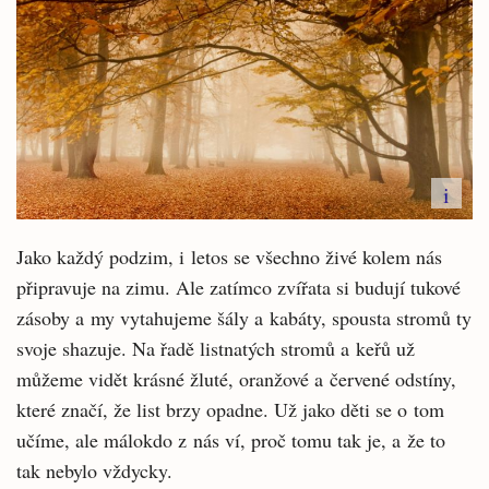
i
Jako každý podzim, i letos se všechno živé kolem nás
připravuje na zimu. Ale zatímco zvířata si budují tukové
zásoby a my vytahujeme šály a kabáty, spousta stromů ty
svoje shazuje. Na řadě listnatých stromů a keřů už
můžeme vidět krásné žluté, oranžové a červené odstíny,
které značí, že list brzy opadne. Už jako děti se o tom
učíme, ale málokdo z nás ví, proč tomu tak je, a že to
tak nebylo vždycky.