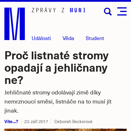
Přejít
na
hlavní
obsah
Události
Věda
Student
Proč listnaté stromy
opadají a jehličnany
ne?
Jehličnaté stromy odolávají zimě díky
nemrznoucí směsi, listnáče na to musí jít
jinak.
Víte...?
23. září 2017
Deborah Beckerová