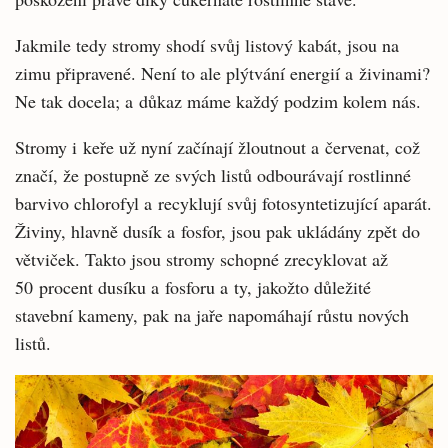
Jakmile tedy stromy shodí svůj listový kabát, jsou na
zimu připravené. Není to ale plýtvání energií a živinami?
Ne tak docela; a důkaz máme každý podzim kolem nás.
Stromy i keře už nyní začínají žloutnout a červenat, což
značí, že postupně ze svých listů odbourávají rostlinné
barvivo chlorofyl a recyklují svůj fotosyntetizující aparát.
Živiny, hlavně dusík a fosfor, jsou pak ukládány zpět do
větviček. Takto jsou stromy schopné zrecyklovat až
50 procent dusíku a fosforu a ty, jakožto důležité
stavební kameny, pak na jaře napomáhají růstu nových
listů.