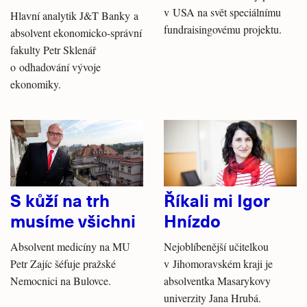
v USA na svět speciálnímu
Hlavní analytik J&T Banky a
fundraisingovému projektu.
absolvent ekonomicko-správní
fakulty Petr Sklenář
o odhadování vývoje
ekonomiky.
S kůží na trh
Říkali mi Igor
musíme všichni
Hnízdo
Absolvent medicíny na MU
Nejoblíbenější učitelkou
Petr Zajíc šéfuje pražské
v Jihomoravském kraji je
Nemocnici na Bulovce.
absolventka Masarykovy
univerzity Jana Hrubá.