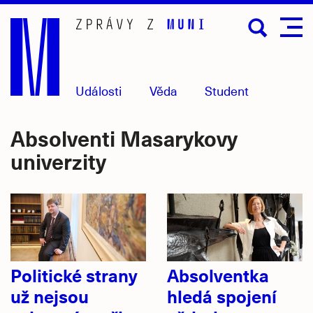
Přejít
na
hlavní
obsah
Události
Věda
Student
Absolventi Masarykovy
univerzity
Politické strany
Absolventka
už nejsou
hledá spojení