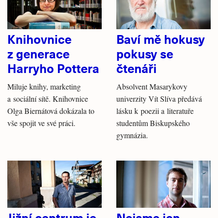
Knihovnice
Baví mě hokusy
z generace
pokusy se
Harryho Pottera
čtenáři
Miluje knihy, marketing
Absolvent Masarykovy
a sociální sítě. Knihovnice
univerzity Vít Slíva předává
Olga Biernátová dokázala to
lásku k poezii a literatuře
vše spojit ve své práci.
studentům Biskupského
gymnázia.
Jižní centrum je
Nejsme jen