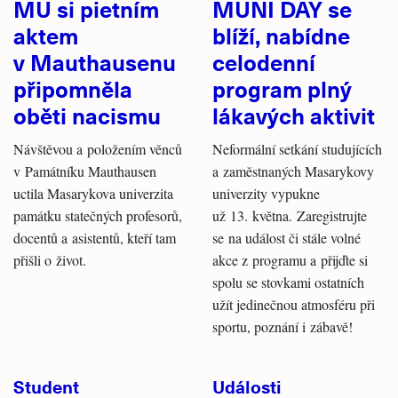
MU si pietním
MUNI DAY se
aktem
blíží, nabídne
v Mauthausenu
celodenní
připomněla
program plný
oběti nacismu
lákavých aktivit
Návštěvou a položením věnců
Neformální setkání studujících
v Památníku Mauthausen
a zaměstnaných Masarykovy
uctila Masarykova univerzita
univerzity vypukne
památku statečných profesorů,
už 13. května. Zaregistrujte
docentů a asistentů, kteří tam
se na událost či stále volné
přišli o život.
akce z programu a přijďte si
spolu se stovkami ostatních
užít jedinečnou atmosféru při
sportu, poznání i zábavě!
Student
Události