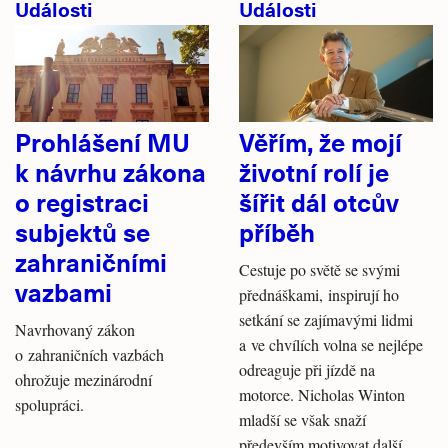
Události
Události
Prohlášení MU
Věřím, že mojí
k návrhu zákona
životní rolí je
o registraci
šířit dál otcův
subjektů se
příběh
zahraničními
Cestuje po světě se svými
vazbami
přednáškami, inspirují ho
setkání se zajímavými lidmi
Navrhovaný zákon
a ve chvílích volna se nejlépe
o zahraničních vazbách
odreaguje při jízdě na
ohrožuje mezinárodní
motorce. Nicholas Winton
spolupráci.
mladší se však snaží
především motivovat další