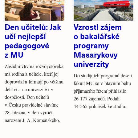
Den učitelů: Jak
Vzrostl zájem
učí nejlepší
o bakalářské
pedagogové
programy
z MU
Masarykovy
univerzity
Zásadní vliv na rozvoj člověka
má rodina a učitelé, kteří jej
Do studijních programů deseti
doprovází a formují po většinu
fakult MU se v hlavním běhu
dětství a na univerzitě i v
přijímacího řízení přihlásilo
dospělosti. Den učitelů
26 177 zájemců. Podali
v Česku pravidelně slavíme
44 565 přihlášek ke studiu.
28. března, v den výročí
narození J. A. Komenského.