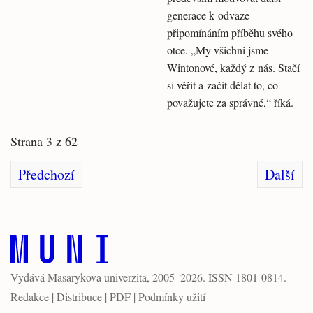
generace k odvaze
připomínáním příběhu svého
otce. „My všichni jsme
Wintonové, každý z nás. Stačí
si věřit a začít dělat to, co
považujete za správné,“ říká.
Strana 3 z 62
Předchozí
Další
Vydává
Masarykova univerzita
, 2005–2026. ISSN 1801-0814.
Redakce
|
Distribuce
|
PDF
|
Podmínky užití