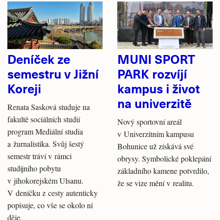
Deníček ze
MUNI SPORT
semestru v Jižní
PARK rozvíjí
Koreji
kampus i život
na univerzitě
Renata Sasková studuje na
fakultě sociálních studií
Nový sportovní areál
program Mediální studia
v Univerzitním kampusu
a žurnalistika. Svůj šestý
Bohunice už získává své
semestr tráví v rámci
obrysy. Symbolické poklepání
studijního pobytu
základního kamene potvrdilo,
v jihokorejském Ulsanu.
že se vize mění v realitu.
V deníčku z cesty autenticky
popisuje, co vše se okolo ní
děje.