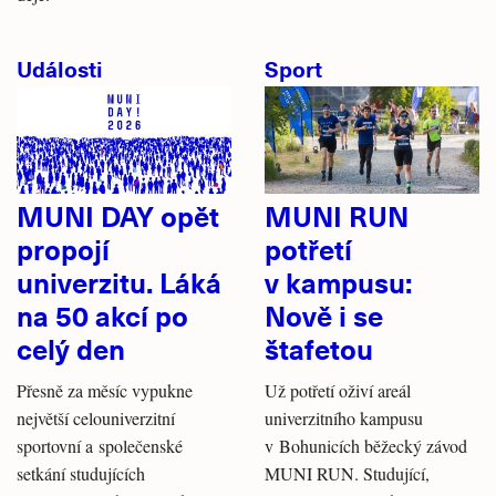
Události
Sport
MUNI DAY opět
MUNI RUN
propojí
potřetí
univerzitu. Láká
v kampusu:
na 50 akcí po
Nově i se
celý den
štafetou
Přesně za měsíc vypukne
Už potřetí oživí areál
největší celouniverzitní
univerzitního kampusu
sportovní a společenské
v Bohunicích běžecký závod
setkání studujících
MUNI RUN. Studující,