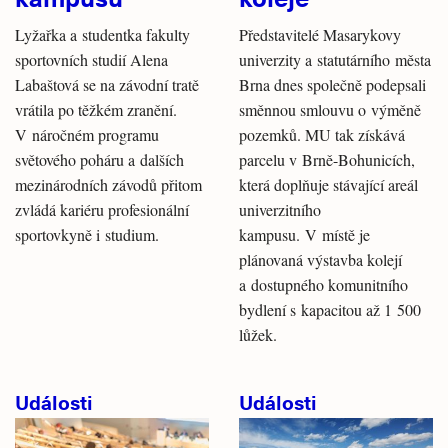
Lyžařka a studentka fakulty
Představitelé Masarykovy
sportovních studií Alena
univerzity a statutárního města
Labaštová se na závodní tratě
Brna dnes společně podepsali
vrátila po těžkém zranění.
směnnou smlouvu o výměně
V náročném programu
pozemků. MU tak získává
světového poháru a dalších
parcelu v Brně-Bohunicích,
mezinárodních závodů přitom
která doplňuje stávající areál
zvládá kariéru profesionální
univerzitního
sportovkyně i studium.
kampusu. V místě je
plánovaná výstavba kolejí
a dostupného komunitního
bydlení s kapacitou až 1 500
lůžek.
Události
Události