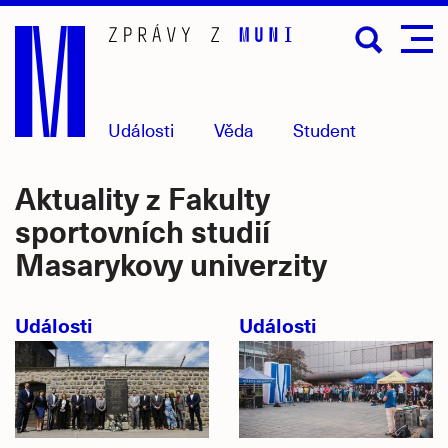
Přejít
na
hlavní
obsah
Události
Věda
Student
Aktuality z Fakulty
sportovních studií
Masarykovy univerzity
Události
Události