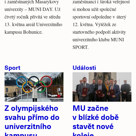
i zaměstnaných Masarykovy
zaměstnanci i široká veřejnost
univerzity – MUNI DAY. Už
si mohou užít společné
čtvrtý ročník přivítá ve středu
sportovní odpoledne v úterý
13. května areál Univerzitního
12. května. Výtěžek ze
kampusu Bohunice.
startovného podpoří aktivity
univerzitního klubu MUNI
SPORT.
Sport
Události
Z olympijského
MU začne
svahu přímo do
v blízké době
univerzitního
stavět nové
kampusu
koleje