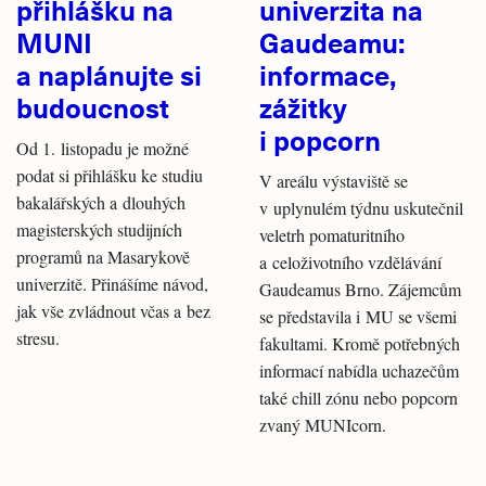
přihlášku na
univerzita na
MUNI
Gaudeamu:
a naplánujte si
informace,
budoucnost
zážitky
i popcorn
Od 1. listopadu je možné
podat si přihlášku ke studiu
V areálu výstaviště se
bakalářských a dlouhých
v uplynulém týdnu uskutečnil
magisterských studijních
veletrh pomaturitního
programů na Masarykově
a celoživotního vzdělávání
univerzitě. Přinášíme návod,
Gaudeamus Brno. Zájemcům
jak vše zvládnout včas a bez
se představila i MU se všemi
stresu.
fakultami. Kromě potřebných
informací nabídla uchazečům
také chill zónu nebo popcorn
zvaný MUNIcorn.