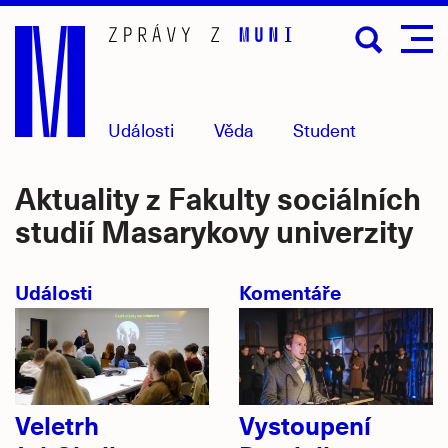
Přejít
na
hlavní
obsah
Události
Věda
Student
Aktuality z Fakulty sociálních
studií Masarykovy univerzity
Události
Komentáře
Veletrh
Vystoupení