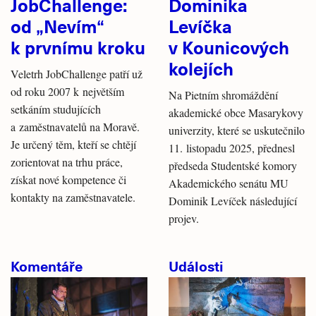
JobChallenge:
Dominika
od „Nevím“
Levíčka
k prvnímu kroku
v Kounicových
kolejích
Veletrh JobChallenge patří už
od roku 2007 k největším
Na Pietním shromáždění
setkáním studujících
akademické obce Masarykovy
a zaměstnavatelů na Moravě.
univerzity, které se uskutečnilo
Je určený těm, kteří se chtějí
11. listopadu 2025, přednesl
zorientovat na trhu práce,
předseda Studentské komory
získat nové kompetence či
Akademického senátu MU
kontakty na zaměstnavatele.
Dominik Levíček následující
projev.
Komentáře
Události