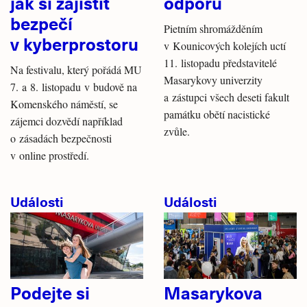
jak si zajistit
odporu
bezpečí
Pietním shromážděním
v kyberprostoru
v Kounicových kolejích uctí
11. listopadu představitelé
Na festivalu, který pořádá MU
Masarykovy univerzity
7. a 8. listopadu v budově na
a zástupci všech deseti fakult
Komenského náměstí, se
památku obětí nacistické
zájemci dozvědí například
zvůle.
o zásadách bezpečnosti
v online prostředí.
Události
Události
Podejte si
Masarykova