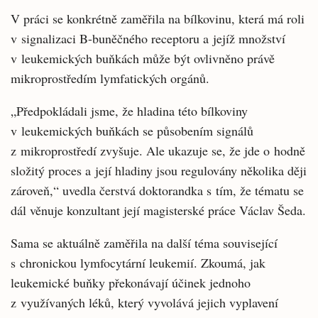
V práci se konkrétně zaměřila na bílkovinu, která má roli
v signalizaci B-buněčného receptoru a jejíž množství
v leukemických buňkách může být ovlivněno právě
mikroprostředím lymfatických orgánů.
„Předpokládali jsme, že hladina této bílkoviny
v leukemických buňkách se působením signálů
z mikroprostředí zvyšuje. Ale ukazuje se, že jde o hodně
složitý proces a její hladiny jsou regulovány několika ději
zároveň,“ uvedla čerstvá doktorandka s tím, že tématu se
dál věnuje konzultant její magisterské práce Václav Šeda.
Sama se aktuálně zaměřila na další téma související
s chronickou lymfocytární leukemií. Zkoumá, jak
leukemické buňky překonávají účinek jednoho
z využívaných léků, který vyvolává jejich vyplavení