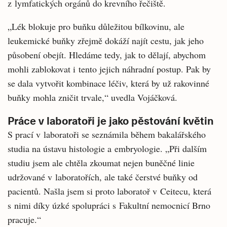
z lymfatických orgánů do krevního řečiště.
„Lék blokuje pro buňku důležitou bílkovinu, ale
leukemické buňky zřejmě dokáží najít cestu, jak jeho
působení obejít. Hledáme tedy, jak to dělají, abychom
mohli zablokovat i tento jejich náhradní postup. Pak by
se dala vytvořit kombinace léčiv, která by už rakovinné
buňky mohla zničit trvale,“ uvedla Vojáčková.
Práce v laboratoři je jako pěstování květin
S prací v laboratoři se seznámila během bakalářského
studia na ústavu histologie a embryologie. „Při dalším
studiu jsem ale chtěla zkoumat nejen buněčné linie
udržované v laboratořích, ale také čerstvé buňky od
pacientů. Našla jsem si proto laboratoř v Ceitecu, která
s nimi díky úzké spolupráci s Fakultní nemocnicí Brno
pracuje.“