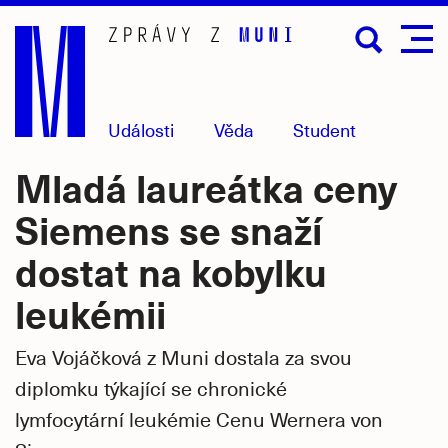
Přejít
na
hlavní
obsah
Události
Věda
Student
Mladá laureátka ceny
Siemens se snaží
dostat na kobylku
leukémii
Eva Vojáčková z Muni dostala za svou
diplomku týkající se chronické
lymfocytární leukémie Cenu Wernera von