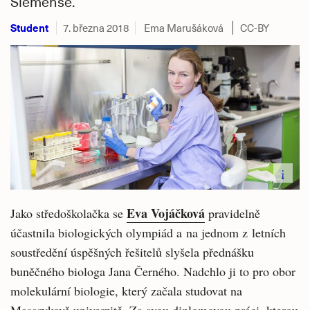
Siemense.
Student
7. března 2018
Ema Marušáková
CC-BY
i
Eva Vojáčková
Jako středoškolačka se
pravidelně
účastnila biologických olympiád a na jednom z letních
soustředění úspěšných řešitelů slyšela přednášku
buněčného biologa Jana Černého. Nadchlo ji to pro obor
molekulární biologie, který začala studovat na