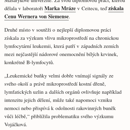
Masarykově univerzitě. Za svou diplomovou práci, kterou
Marka Mráze
získala
dělala v laboratoři
v Ceitecu, teď
Cenu Wernera von Siemense
.
Druhé místo v soutěži o nejlepší diplomovou práci
získala za výzkum vlivu mikroprostředí na chronickou
lymfocytární leukemii, která patří v západních zemích
mezi nejčastější nádorové onemocnění bílých krvinek,
konkrétně B-lymfocytů.
„Leukemické buňky velmi dobře vnímají signály ze
svého okolí a právě mikroprostředí kostní dřeně,
lymfatických uzlin a dalších orgánů ovlivňuje například
intenzitu jejich dělení, může také napomoci vzniku
nemoci nebo přispívá k odolnosti rakovinných buněk
vůči léčbě,“ přiblížila problematiku svého výzkumu
Vojáčková.