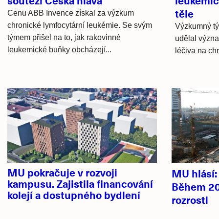
soutěži Česká hlava
leukemic
těle
Cenu ABB Invence získal za výzkum
chronické lymfocytární leukémie. Se svým
Výzkumný t
týmem přišel na to, jak rakovinné
udělal význ
leukemické buňky obcházejí...
léčiva na ch
Hlavní
novinky
MU pokračuje v rozvoji
MU hlásí
kampusu. Zajistila financování
Během 20
kolejí a dostupného bydlení
rozrostl