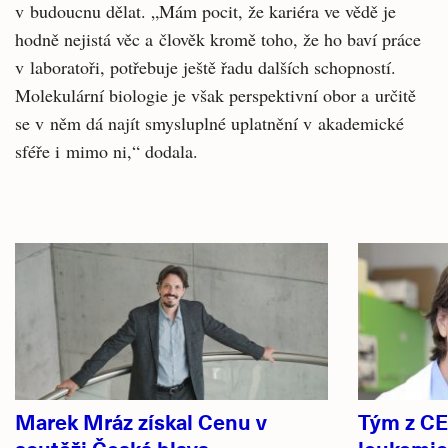
v budoucnu dělat. „Mám pocit, že kariéra ve vědě je
hodně nejistá věc a člověk kromě toho, že ho baví práce
v laboratoři, potřebuje ještě řadu dalších schopností.
Molekulární biologie je však perspektivní obor a určitě
se v něm dá najít smysluplné uplatnění v akademické
sféře i mimo ni,“ dodala.
Související
články
Marek Mráz získal Cenu v
Tým z CE