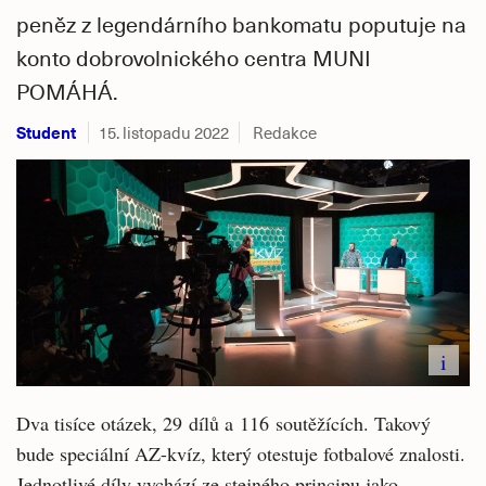
peněz z legendárního bankomatu poputuje na
konto dobrovolnického centra MUNI
POMÁHÁ.
Student
15. listopadu 2022
Redakce
i
Dva tisíce otázek, 29 dílů a 116 soutěžících. Takový
bude speciální AZ-kvíz, který otestuje fotbalové znalosti.
Jednotlivé díly vychází ze stejného principu jako