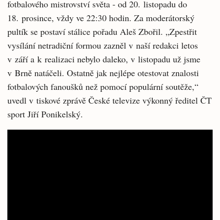
fotbalového mistrovství světa - od 20. listopadu do
18. prosince, vždy ve 22:30 hodin. Za moderátorský
pultík se postaví stálice pořadu Aleš Zbořil. „Zpestřit
vysílání netradiční formou zazněl v naší redakci letos
v září a k realizaci nebylo daleko, v listopadu už jsme
v Brně natáčeli. Ostatně jak nejlépe otestovat znalosti
fotbalových fanoušků než pomocí populární soutěže,“
uvedl v tiskové zprávě České televize výkonný ředitel ČT
sport Jiří Ponikelský.