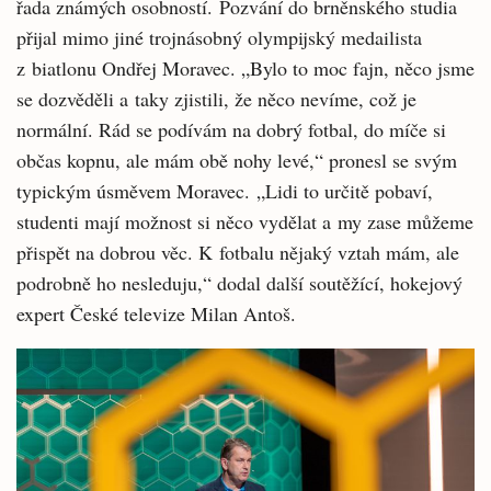
řada známých osobností. Pozvání do brněnského studia
přijal mimo jiné trojnásobný olympijský medailista
z biatlonu Ondřej Moravec. „Bylo to moc fajn, něco jsme
se dozvěděli a taky zjistili, že něco nevíme, což je
normální. Rád se podívám na dobrý fotbal, do míče si
občas kopnu, ale mám obě nohy levé,“ pronesl se svým
typickým úsměvem Moravec. „Lidi to určitě pobaví,
studenti mají možnost si něco vydělat a my zase můžeme
přispět na dobrou věc. K fotbalu nějaký vztah mám, ale
podrobně ho nesleduju,“ dodal další soutěžící, hokejový
expert České televize Milan Antoš.