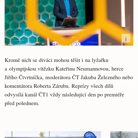
i
Kromě nich se diváci mohou těšit i na lyžařku
a olympijskou vítězku Kateřinu Neumannovou, herce
Jiřího Čtvrtníčka, moderátora ČT Jakuba Železného nebo
komentátora Roberta Zárubu. Reprízy všech dílů
odvysílá kanál ČT1 vždy následující den po premiéře
před polednem.
Související