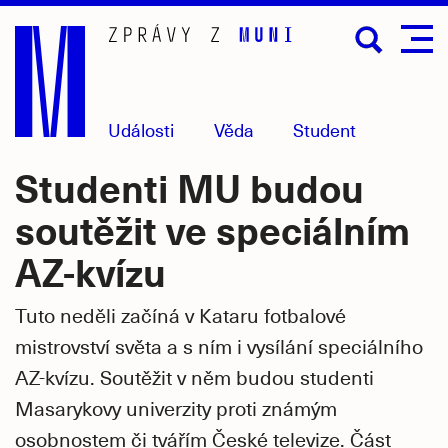
Přejít
na
hlavní
obsah
Události
Věda
Student
Studenti MU budou
soutěžit ve speciálním
AZ-kvízu
Tuto neděli začíná v Kataru fotbalové
mistrovství světa a s ním i vysílání speciálního
AZ-kvízu. Soutěžit v něm budou studenti
Masarykovy univerzity proti známým
osobnostem či tvářím České televize. Část