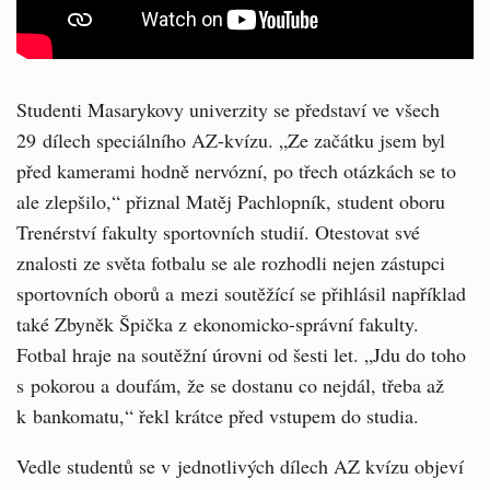
Studenti Masarykovy univerzity se představí ve všech
29 dílech speciálního AZ-kvízu. „Ze začátku jsem byl
před kamerami hodně nervózní, po třech otázkách se to
ale zlepšilo,“ přiznal Matěj Pachlopník, student oboru
Trenérství fakulty sportovních studií. Otestovat své
znalosti ze světa fotbalu se ale rozhodli nejen zástupci
sportovních oborů a mezi soutěžící se přihlásil například
také Zbyněk Špička z ekonomicko-správní fakulty.
Fotbal hraje na soutěžní úrovni od šesti let. „Jdu do toho
s pokorou a doufám, že se dostanu co nejdál, třeba až
k bankomatu,“ řekl krátce před vstupem do studia.
Vedle studentů se v jednotlivých dílech AZ kvízu objeví