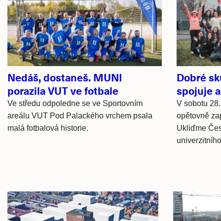
články
Nedáš, dostaneš. MUNI
Dobré sku
porazila VUT ve fotbale
spojuje 
Ve středu odpoledne se ve Sportovním
V sobotu 2
areálu VUT Pod Palackého vrchem psala
opětovně zap
malá fotbalová historie.
Ukliďme Česk
univerzitního
Hlavní
novinky