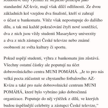
standardní AZ-kvíz, mají však dílčí odlišnosti. Ze dvou
základních kol vzejdou dva finalisté, kteří si zahrají
o účast u bankomatu. Vítěz však nepostupuje do dalšího
dílu, a tak má každé pokračování čtyři nové soutěžící,
dva z nich jsou vždy studenti Masarykovy univerzity
a dva z nich zástupci České televize nebo známé
osobnosti ze světa kultury či sportu.
Pokud uspějí studenti, výhra z bankomatu jim zůstává.
Všechny ostatní částky ale poputují na účet
dobrovolnického centra MUNI POMÁHÁ. „Je to pro nás
velká pocta zúčastnit se chystaného fotbalového AZ-
Kvízu a také pro naše dobrovolnické centrum MUNI
POMÁHÁ, které bylo vybráno jako dobročinná
organizace. Poputuje do něj výtěžek z dílů, ve kterých
budou úspěšnější celebrity a zástupci České televize,“