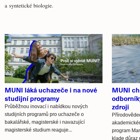
a syntetické biologie.
Související
články
MUNI láká uchazeče i na nové
MUNI ch
studijní programy
odborník
zdroji
Průběžnou inovací i nabídkou nových
studijních programů pro uchazeče o
Přírodovědec
bakalářské, magisterské i navazující
akademickém
magisterské studium reaguje...
program Man
klade důraz n