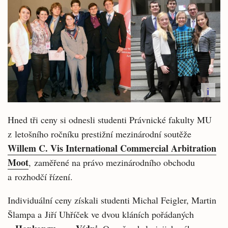
i
Hned tři ceny si odnesli studenti Právnické fakulty MU
z letošního ročníku prestižní mezinárodní soutěže
Willem C. Vis International Commercial Arbitration
Moot
, zaměřené na právo mezinárodního obchodu
a rozhodčí řízení.
Individuální ceny získali studenti Michal Feigler, Martin
Šlampa a Jiří Uhříček ve dvou kláních pořádaných