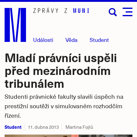
Přejít
na
hlavní
obsah
Události
Věda
Student
Mladí právníci uspěli
před mezinárodním
tribunálem
Studenti právnické fakulty slavili úspěch na
prestižní soutěži v simulovaném rozhodčím
řízení.
Student
11. dubna 2013
Martina Fojtů