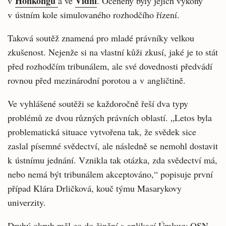
Honkongu
Vídni
v
a ve
. Oceněny byly jejich výkony
v ústním kole simulovaného rozhodčího řízení.
Taková soutěž znamená pro mladé právníky velkou
zkušenost. Nejenže si na vlastní kůži zkusí, jaké je to stát
před rozhodčím tribunálem, ale své dovednosti předvádí
rovnou před mezinárodní porotou a v angličtině.
Ve vyhlášené soutěži se každoročně řeší dva typy
problémů ze dvou různých právních oblastí. „Letos byla
problematická situace vytvořena tak, že svědek sice
zaslal písemné svědectví, ale následně se nemohl dostavit
k ústnímu jednání. Vznikla tak otázka, zda svědectví má,
nebo nemá být tribunálem akceptováno,“ popisuje první
případ Klára Drličková, kouč týmu Masarykovy
univerzity.
Druhý okruh měl co do činění s aplikací Úmluvy OSN