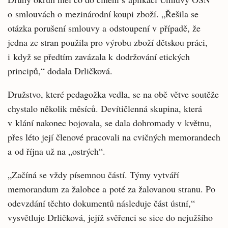
o smlouvách o mezinárodní koupi zboží. „Řešila se
otázka porušení smlouvy a odstoupení v případě, že
jedna ze stran použila pro výrobu zboží dětskou práci,
i když se předtím zavázala k dodržování etických
principů,“ dodala Drličková.
Družstvo, které pedagožka vedla, se na obě větve soutěže
chystalo několik měsíců. Devítičlenná skupina, která
v klání nakonec bojovala, se dala dohromady v květnu,
přes léto její členové pracovali na cvičných memorandech
a od října už na „ostrých“.
„Začíná se vždy písemnou částí. Týmy vytváří
memorandum za žalobce a poté za žalovanou stranu. Po
odevzdání těchto dokumentů následuje část ústní,“
vysvětluje Drličková, jejíž svěřenci se sice do nejužšího