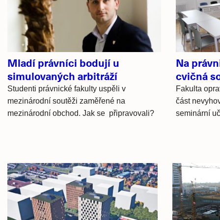
články
Mladí právníci bodují u
Na právni
simulovaných arbitráží
cvičná s
Studenti právnické fakulty uspěli v
Fakulta opra
mezinárodní soutěži zaměřené na
část nevyhov
mezinárodní obchod. Jak se připravovali?
seminární u
Hlavní
novinky