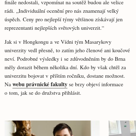
finále nedostali, vzpomínat na soutěž budou ale velice
rádi. „Individuální ocenění pro nás znamenají velký
úspěch. Ceny pro nejlepší týmy většinou získávají jen
reprezentanti nejlepších světových univerzit.“
Jak si v Hongkongu a ve Vídni tým Masarykovy
univerzity vedl přesně, to zatím jeho členové ani koučové
neví. Podrobné výsledky i se zdůvodněním by do Brna
měly dorazit během několika dní. Kdo by však chtěl za
univerzitu bojovat v příštím ročníku, dostane možnost.
webu právnické fakulty
Na
se brzy objeví informace
o tom, jak se do družstva přihlásit.
Související