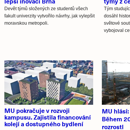
lepší inovaci Brna
týmy z c
Devět týmů složených ze studentů všech
Tým studují
fakult univerzity vytvořilo návrhy, jak vylepšit
dosáhl histo
moravskou metropoli.
světové sout
vybojoval ce
Hlavní
novinky
MU pokračuje v rozvoji
MU hlásí
kampusu. Zajistila financování
Během 20
kolejí a dostupného bydlení
rozrostl