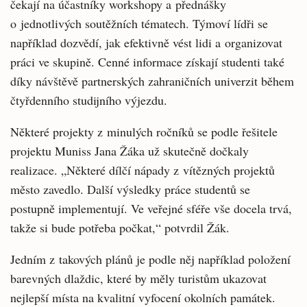
čekají na účastníky workshopy a přednášky
o jednotlivých soutěžních tématech. Týmoví lídři se
například dozvědí, jak efektivně vést lidi a organizovat
práci ve skupině. Cenné informace získají studenti také
díky návštěvě partnerských zahraničních univerzit během
čtyřdenního studijního výjezdu.
Některé projekty z minulých ročníků se podle řešitele
projektu Muniss Jana Žáka už skutečně dočkaly
realizace. „Některé dílčí nápady z vítězných projektů
město zavedlo. Další výsledky práce studentů se
postupně implementují. Ve veřejné sféře vše docela trvá,
takže si bude potřeba počkat,“ potvrdil Žák.
Jedním z takových plánů je podle něj například položení
barevných dlaždic, které by měly turistům ukazovat
nejlepší místa na kvalitní vyfocení okolních památek.