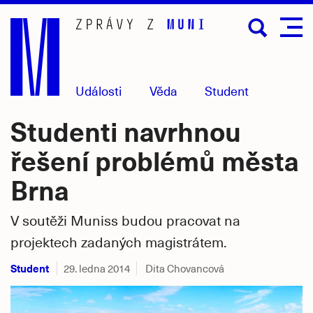
Přejít
na
hlavní
obsah
Události
Věda
Student
Studenti navrhnou
řešení problémů města
Brna
V soutěži Muniss budou pracovat na
projektech zadaných magistrátem.
Student
29. ledna 2014
Dita Chovancová