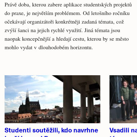
Právě doba, kterou zabere aplikace studentských projektů
do praxe, je největším problémem. Od letošního ročníku
očekávají organizátoři konkrétněji zadaná témata, což
zvýší šanci na jejich rychlé využití. Jiná témata jsou
naopak koncepčnější a hledají cestu, kterou by se město
mohlo vydat v dlouhodobém horizontu.
Související
články
Studenti soutěžili, kdo navrhne
Vsadili n