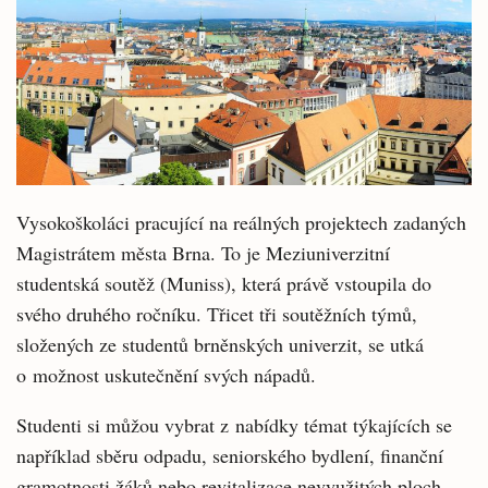
Vysokoškoláci pracující na reálných projektech zadaných
Magistrátem města Brna. To je Meziuniverzitní
studentská soutěž (Muniss), která právě vstoupila do
svého druhého ročníku. Třicet tři soutěžních týmů,
složených ze studentů brněnských univerzit, se utká
o možnost uskutečnění svých nápadů.
Studenti si můžou vybrat z nabídky témat týkajících se
například sběru odpadu, seniorského bydlení, finanční
gramotnosti žáků nebo revitalizace nevyužitých ploch.