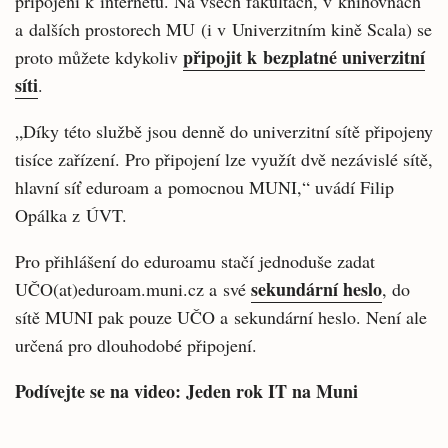
připojení k internetu. Na všech fakultách, v knihovnách
a dalších prostorech MU (i v Univerzitním kině Scala) se
připojit k bezplatné univerzitní
proto můžete kdykoliv
síti
.
„Díky této službě jsou denně do univerzitní sítě připojeny
tisíce zařízení. Pro připojení lze využít dvě nezávislé sítě,
hlavní síť eduroam a pomocnou MUNI,“ uvádí Filip
Opálka z ÚVT.
Pro přihlášení do eduroamu stačí jednoduše zadat
sekundární heslo
UČO(at)eduroam.muni.cz a své
, do
sítě MUNI pak pouze UČO a sekundární heslo. Není ale
určená pro dlouhodobé připojení.
Podívejte se na video: Jeden rok IT na Muni