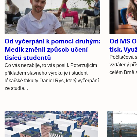
články
Od vyčerpání k pomoci druhým:
Od MS Of
Medik změnil způsob učení
tisk. Vyu
tisíců studentů
Počítačová s
vzdálený pří
Co vás nezabije, to vás posílí. Potvrzujícím
celém Brně a
příkladem slavného výroku je i student
lékařské fakulty Daniel Rys, který vyčerpání
ze studia...
Hlavní
novinky