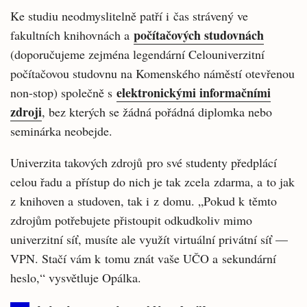
Ke studiu neodmyslitelně patří i čas strávený ve
počítačových studovnách
fakultních knihovnách a
(doporučujeme zejména legendární Celouniverzitní
počítačovou studovnu na Komenského náměstí otevřenou
elektronickými informačními
non-stop) společně s
zdroji
, bez kterých se žádná pořádná diplomka nebo
seminárka neobejde.
Univerzita takových zdrojů pro své studenty předplácí
celou řadu a přístup do nich je tak zcela zdarma, a to jak
z knihoven a studoven, tak i z domu. „Pokud k těmto
zdrojům potřebujete přistoupit odkudkoliv mimo
univerzitní síť, musíte ale využít virtuální privátní síť —
VPN. Stačí vám k tomu znát vaše UČO a sekundární
heslo,“ vysvětluje Opálka.