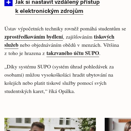
Jak si nastavit vzdálený přístup
k elektronickým zdrojům
Ústav výpočetních techniky rovněž pomáhá studentům se
zprostředkováním bydlení
tiskových
, zajišťováním
služeb
nebo objednáváním obědů v menzách. Většina
takzvaného účtu SUPO
z toho je hrazena z
.
„Díky systému SUPO (systém úhrad pohledávek za
osobami) můžou vysokoškoláci hradit ubytování na
kolejích nebo platit tiskové služby pomocí svých
studentských karet,“ říká Opálka.
Související