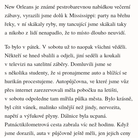
New Orleans je známé pestrobarevnou nabídkou večerní
zábavy, vyrazili jsme dolů k Mississippi: party na břehu
řeky, v ní skákaly ryby, my tancující jsme skákali taky
a nikoho z lidí nenapadlo, že to místo dlouho neuvidí.
To bylo v pátek. V sobotu už to naopak všichni věděli.
Někteří se hned sbalili a odjeli, jiní seděli a koukali
v televizi na satelitní záběry. Domluvili jsme se
s několika studenty, že si pronajmeme auto a blížící se
hurikán procestujeme. Autopůjčovna, ve které jsme vůz
přes internet zarezervovali měla pobočku na letišti,
v sobotu odpoledne tam mířila půlka města. Bylo krásně,
byl cítit vánek, malinko silnější než jindy, nervozita,
napětí a výfukové plyny. Dálnice byla ucpaná.
Patnáctikilometrová cesta zabrala víc než hodinu. Když
jsme dorazili, auta v půjčovně ještě měli, jen jejich ceny