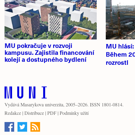
novinky
MU pokračuje v rozvoji
MU hlásí
kampusu. Zajistila financování
Během 20
kolejí a dostupného bydlení
rozrostl
Vydává
Masarykova univerzita
, 2005–2026. ISSN 1801-0814.
Redakce
|
Distribuce
|
PDF
|
Podmínky užití