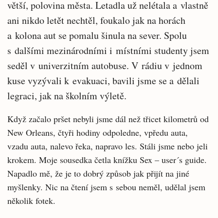
větší, polovina města. Letadla už nelétala a vlastně
ani nikdo letět nechtěl, foukalo jak na horách
a kolona aut se pomalu šinula na sever. Spolu
s dalšími mezinárodními i místními studenty jsem
seděl v univerzitním autobuse. V rádiu v jednom
kuse vyzývali k evakuaci, bavili jsme se a dělali
legraci, jak na školním výletě.
Když začalo pršet nebyli jsme dál než třicet kilometrů od
New Orleans, čtyři hodiny odpoledne, vpředu auta,
vzadu auta, nalevo řeka, napravo les. Stáli jsme nebo jeli
krokem. Moje sousedka četla knížku Sex – user´s guide.
Napadlo mě, že je to dobrý způsob jak přijít na jiné
myšlenky. Nic na čtení jsem s sebou neměl, udělal jsem
několik fotek.