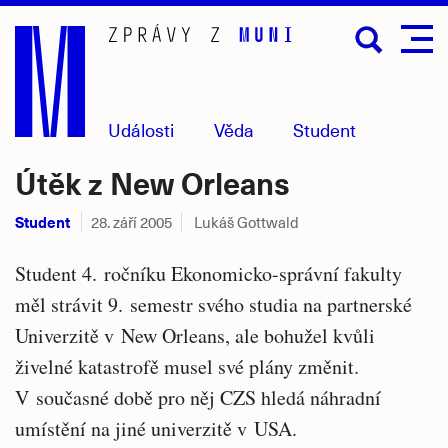
Přejít
na
hlavní
obsah
Události
Věda
Student
Útěk z New Orleans
Student
28. září 2005
Lukáš Gottwald
Student 4. ročníku Ekonomicko-správní fakulty
měl strávit 9. semestr svého studia na partnerské
Univerzitě v New Orleans, ale bohužel kvůli
živelné katastrofě musel své plány změnit.
V současné době pro něj CZS hledá náhradní
umístění na jiné univerzitě v USA.