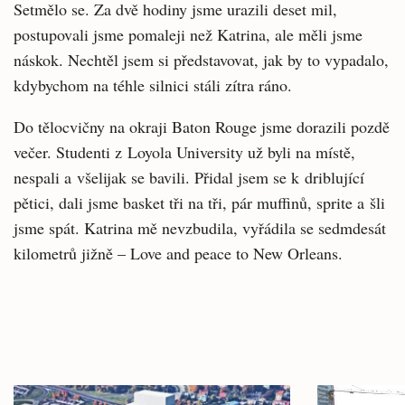
Setmělo se. Za dvě hodiny jsme urazili deset mil,
postupovali jsme pomaleji než Katrina, ale měli jsme
náskok. Nechtěl jsem si představovat, jak by to vypadalo,
kdybychom na téhle silnici stáli zítra ráno.
Do tělocvičny na okraji Baton Rouge jsme dorazili pozdě
večer. Studenti z Loyola University už byli na místě,
nespali a všelijak se bavili. Přidal jsem se k driblující
pětici, dali jsme basket tři na tři, pár muffinů, sprite a šli
jsme spát. Katrina mě nevzbudila, vyřádila se sedmdesát
kilometrů jižně – Love and peace to New Orleans.
Související
Hlavní
články