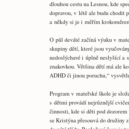
dlouhou cestu na Lesnou, kde spec
dopravou, v létě ale budu chodit 
a někdy si je i měřím krokoměrem
O půl deváté začíná výuku v mat
skupiny dětí, které jsou vyučován
nedoslýchavé i úplně neslyšící a
znakovkou. Většina dětí má ale ko
ADHD či jinou poruchu,“ vysvětlu
Program v mateřské škole je slo
s dětmi provádí nejrůznější cviče
činnosti, kde si děti pod dozorem
se Kristýna přesouvá do družiny z