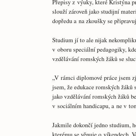
Přepisy z výuky, které Kristýna p
slouží zároveň jako studijní mate
dopředu a na zkoušky se připravuj
Studium jí to ale nijak nekomplik
v oboru speciální pedagogiky, kd
vzdělávání romských žáků se slu
„V rámci diplomové práce jsem zji
jsem, že edukace romských žáků s
jako vzdělávání romských žáků bez
v sociálním handicapu, a ne v to
Jakmile dokončí jedno studium, h
kterému se věnuje o víkendech. Ve