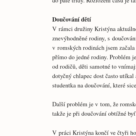
do páté třídy. Rozložení času je ta
Doučování dětí
V rámci družiny Kristýna aktuáln
znevýhodněné rodiny, s doučování
v romských rodinách jsem začala 
přímo do jedné rodiny. Problém j
od rodičů, děti samotné to vnímají
dotyčný chlapec dost často utíkal
studentka na doučování, které sice
Další problém je v tom, že romské
takže je při doučování obtížné by
V práci Kristýna končí ve čtyři h