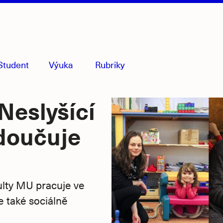
Student
Výuka
Rubriky
menu
sbaleno
Neslyšící
doučuje
ulty MU pracuje ve
e také sociálně