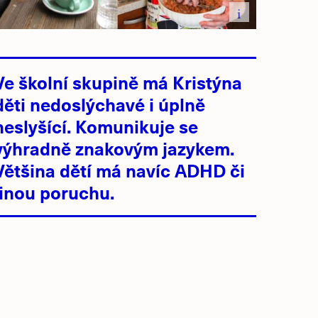
i
Ve školní skupině má Kristýna
děti nedoslýchavé i úplně
neslyšící. Komunikuje se
výhradně znakovým jazykem.
Většina dětí má navíc ADHD či
jinou poruchu.