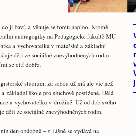
 co ji baví, a věnuje se tomu naplno. Kromě
eciální andragogiky na Pedagogické fakultě MU
entka a vychovatelka v mateřské a základní
učuje děti ze sociálně znevýhodněných rodin.
ími se cítí dobře.
gisterské studium, za sebou už má ale víc než
a základní škole pro sluchově postižené. Dělá
nce a vychovatelku v družině. Už od dob svého
je děti ze sociálně znevýhodněných rodin.
ýnin den obdobně – z Líšně se vydává na