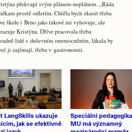
Kristýna překvapí svým plánem-neplánem. „Ráda
 někam prostě odletím. Chtěla bych zkusit třeba
ve škole i Brno jako takové mi vyhovuje, ale
razuje Kristýna. Dříve pracovala třeba
hradně lidé s duševním onemocněním, lákala by
eré ji zajímají, třeba v gastronomii.
t LangSkills ukazuje
Speciální pedagogika
ícím, jak se efektivně
MU má významný
izí jazyk
mezinárodní rozměr