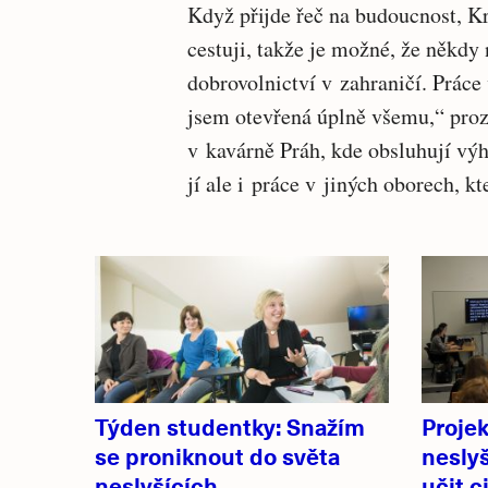
Když přijde řeč na budoucnost, 
cestuji, takže je možné, že někdy
dobrovolnictví v zahraničí. Práce 
jsem otevřená úplně všemu,“ proz
v kavárně Práh, kde obsluhují vý
jí ale i práce v jiných oborech, kt
Související
články
Týden studentky: Snažím
Projek
se proniknout do světa
neslyš
neslyšících
učit c