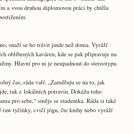
ím a svou druhou diplomovou práci by chtěla
postižením.
o, snaží se ho trávit jinde než doma. Vyráží
ých oblíbených kaváren, kde se pak připravuje na
žiny. Hlavní pro ni je neupadnout do stereotypu.
olný čas, ráda vaří. „Zaměřuju se na to, jak
jde, tak z lokálních potravin. Dokážu toho
sama pro sebe,“ směje se studentka. Ráda si také
 raw tyčinky, cvičí jógu, čte knihy nebo vyráží