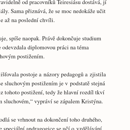
ravidelně od pracovníků Teiresiásu dostává, jí
riály. Sama přiznává, že se moc nedokáže učit
e až na poslední chvíli.
uje, spíše naopak. Právě dokončuje studium
e odevzdala diplomovou práci na téma
chovým postižením.
šťovala postoje a názory pedagogů a zjistila
e sluchovým postižením je v podstatě stejná
 tohoto postižení, tedy že hlavní rozdíl tkví
m sluchovém,“ vypráví se zápalem Kristýna.
odlá se vrhnout na dokončení toho druhého,
 speciální andragogice se učí o vzdělávání