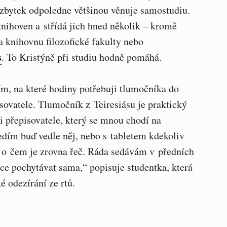
 zbytek odpoledne většinou věnuje samostudiu.
knihoven a střídá jich hned několik – kromě
 knihovnu filozofické fakulty nebo
s
. To Kristýně při studiu hodně pomáhá.
ím, na které hodiny potřebuji tlumočníka do
sovatele. Tlumočník z Teiresiásu je praktický
ji přepisovatele, který se mnou chodí na
edím buď vedle něj, nebo s tabletem kdekoliv
, o čem je zrovna řeč. Ráda sedávám v předních
íce pochytávat sama,“ popisuje studentka, která
é odezírání ze rtů.