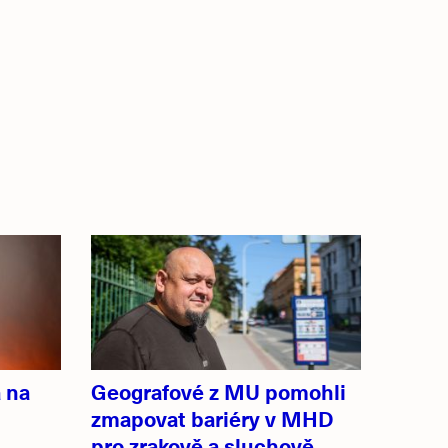
 na
Geografové z MU pomohli
zmapovat bariéry v MHD
pro zrakově a sluchově