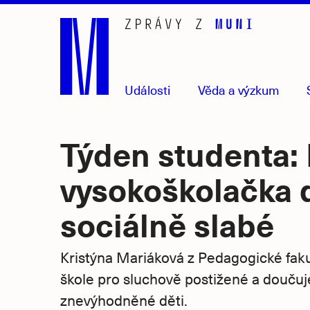
Přejít
na
hlavní
obsah
Události
Věda
a výzkum
Týden studenta: 
vysokoškolačka 
sociálně slabé
Kristýna Mariáková z Pedagogické fak
škole pro sluchově postižené a doučuj
znevýhodněné děti.