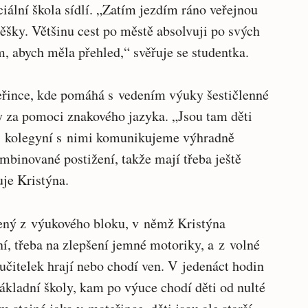
iální škola sídlí. „Zatím jezdím ráno veřejnou
pěšky. Většinu cest po městě absolvuji po svých
, abych měla přehled,“ svěřuje se studentka.
eřince, kde pomáhá s vedením výuky šestičlenné
y za pomoci znakového jazyka. „Jsou tam děti
 s kolegyní s nimi komunikujeme výhradně
mbinované postižení, takže mají třeba ještě
je Kristýna.
žený z výukového bloku, v němž Kristýna
ní, třeba na zlepšení jemné motoriky, a z volné
 učitelek hrají nebo chodí ven. V jedenáct hodin
ákladní školy, kam po výuce chodí děti od nulté