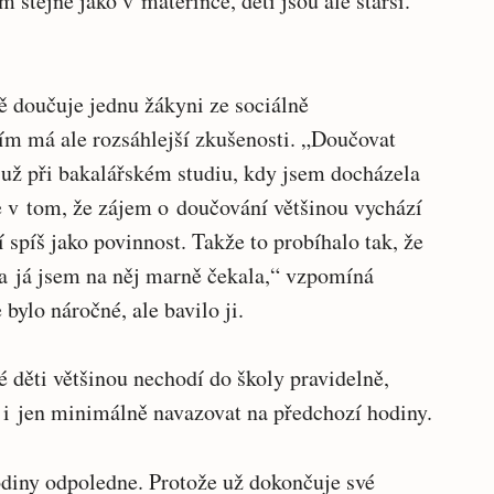
m stejné jako v mateřince, děti jsou ale starší.
ě doučuje jednu žákyni ze sociálně
m má ale rozsáhlejší zkušenosti. „Doučovat
už při bakalářském studiu, kdy jsem docházela
e v tom, že zájem o doučování většinou vychází
 spíš jako povinnost. Takže to probíhalo tak, že
 a já jsem na něj marně čekala,“ vzpomíná
 bylo náročné, ale bavilo ji.
 děti většinou nechodí do školy pravidelně,
ť i jen minimálně navazovat na předchozí hodiny.
odiny odpoledne. Protože už dokončuje své