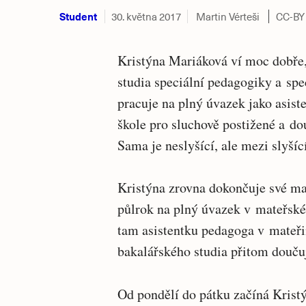
Student
30. května 2017
Martin Vérteši
CC-BY
Kristýna Mariáková ví moc dobře,
studia speciální pedagogiky a sp
pracuje na plný úvazek jako asist
škole pro sluchově postižené a do
Sama je neslyšící, ale mezi slyšíc
Kristýna zrovna dokončuje své ma
půlrok na plný úvazek v mateřské 
tam asistentku pedagoga v mateři
bakalářského studia přitom douču
Od pondělí do pátku začíná Krist