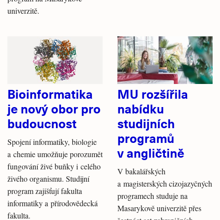
univerzitě.
Bioinformatika
MU rozšířila
je nový obor pro
nabídku
budoucnost
studijních
programů
Spojení informatiky, biologie
v angličtině
a chemie umožňuje porozumět
fungování živé buňky i celého
V bakalářských
živého organismu. Studijní
a magisterských cizojazyčných
program zajišťují fakulta
programech studuje na
informatiky a přírodovědecká
Masarykově univerzitě přes
fakulta.