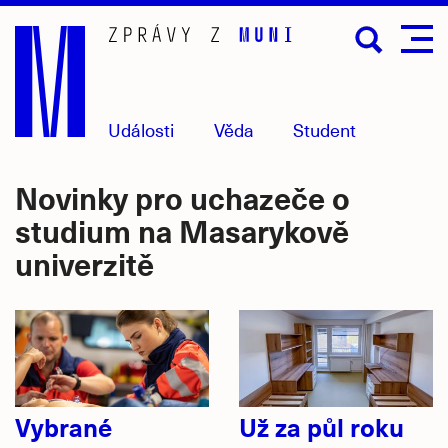
Přejít
na
hlavní
obsah
Události
Věda
Student
Novinky pro uchazeče o
studium na Masarykově
univerzitě
Vybrané
Už za půl roku