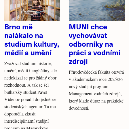
Brno mě
MUNI chce
nalákalo na
vychovávat
studium kultury,
odborníky na
médií a umění
práci s vodními
zdroji
Zvažoval studium historie,
umění, médií i angličtiny, ale
Přírodovědecká fakulta otevírá
nedokázal se pro žádný obor
v akademickém roce 2025/26
rozhodnout. A tak se šel
nový studijní program
bulharský student Pavel
Management vodních zdrojů,
Videnov poradit do jedné ze
který klade důraz na praktické
studentských agentur. Ta mu
dovednosti.
doporučila zkusit
interdisciplinární studijní
program na Masarykově