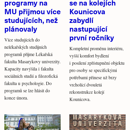
programy na
se na kolejích
MU přijmou více
Kounicova
studujících, než
zabydlí
plánovaly
nastupující
první ročníky
Více studujících do
nelékařských studijních
Kompletní proměnu interiéru,
programů přijme Lékařská
vyšší komfort bydlení
fakulta Masarykovy univerzity.
i posílení zpřístupnění objektu
Kapacity navýšila i fakulta
pro osoby se specifickými
sociálních studií a filozofická
potřebami přinese už brzy
fakulta u psychologie. Do
vrcholící dvouletá
programů se lze hlásit do
rekonstrukce kolejí
konce února.
Kounicova.