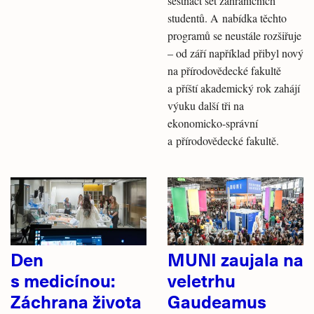
šestnáct set zahraničních
studentů. A nabídka těchto
programů se neustále rozšiřuje
– od září například přibyl nový
na přírodovědecké fakultě
a příští akademický rok zahájí
výuku další tři na
ekonomicko-správní
a přírodovědecké fakultě.
Den
MUNI zaujala na
s medicínou:
veletrhu
Záchrana života
Gaudeamus