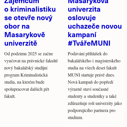
Zájemcům
Masarykova
o kriminalistiku
univerzita
se otevře nový
oslovuje
obor na
uchazeče novou
Masarykově
kampaní
univerzitě
#TvářeMUNI
Od podzimu 2025 se začne
Podávání přihlášek do
vyučovat na právnické fakultě
bakalářského i magisterského
nový bakalářský studijní
studia na všech deset fakult
program Kriminalistická
MUNI startuje právě dnes.
studia, na kterém bude
Nová kampaň do popředí
spolupracovat dalších pět
výrazně staví současné
fakult.
studenty a studentky a také
zdůrazňuje roli univerzity jako
podporujícího partnera pro
studium.