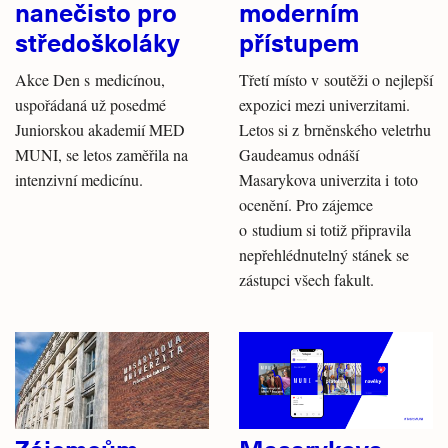
nanečisto pro
moderním
středoškoláky
přístupem
Akce Den s medicínou,
Třetí místo v soutěži o nejlepší
uspořádaná už posedmé
expozici mezi univerzitami.
Juniorskou akademií MED
Letos si z brněnského veletrhu
MUNI, se letos zaměřila na
Gaudeamus odnáší
intenzivní medicínu.
Masarykova univerzita i toto
ocenění. Pro zájemce
o studium si totiž připravila
nepřehlédnutelný stánek se
zástupci všech fakult.