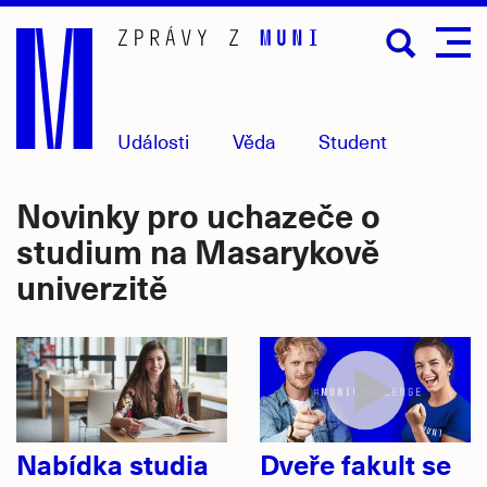
Přejít
na
hlavní
obsah
Události
Věda
Student
Novinky pro uchazeče o
studium na Masarykově
univerzitě
Nabídka studia
Dveře fakult se