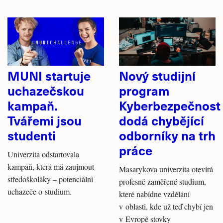
MUNI startuje
Nový studijní
uchazečskou
program
kampaň.
Kyberbezpečnost
Tvářemi jsou
dodá chybějící
studenti
odborníky na trh
práce
Univerzita odstartovala
kampaň, která má zaujmout
Masarykova univerzita otevírá
středoškoláky – potenciální
profesně zaměřené studium,
uchazeče o studium.
které nabídne vzdělání
v oblasti, kde už teď chybí jen
v Evropě stovky