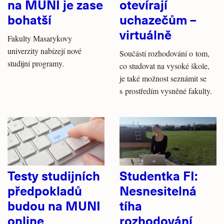
na MUNI je zase
otevírají
bohatší
uchazečům –
virtuálně
Fakulty Masarykovy
univerzity nabízejí nové
Součástí rozhodování o tom,
studijní programy.
co studovat na vysoké škole,
je také možnost seznámit se
s prostředím vysněné fakulty.
Testy studijních
Studentka FI:
předpokladů
Nesnesitelná
budou na MUNI
tíha
online
rozhodování