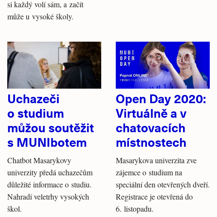
si každý volí sám, a začít
může u vysoké školy.
Uchazeči
Open Day 2020:
o studium
Virtuálně a v
můžou soutěžit
chatovacích
s MUNIbotem
místnostech
Chatbot Masarykovy
Masarykova univerzita zve
univerzity předá uchazečům
zájemce o studium na
důležité informace o studiu.
speciální den otevřených dveří.
Nahradí veletrhy vysokých
Registrace je otevřená do
škol.
6. listopadu.