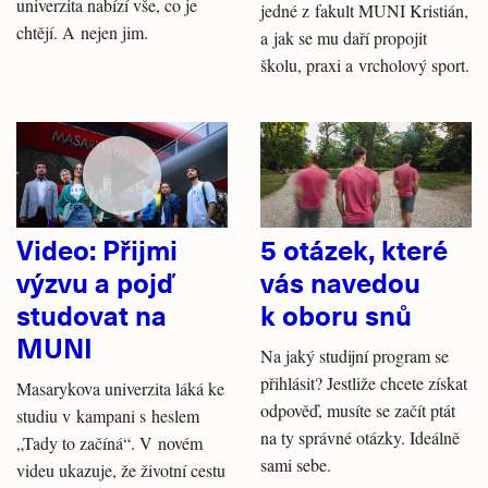
univerzita nabízí vše, co je
jedné z fakult MUNI Kristián,
chtějí. A nejen jim.
a jak se mu daří propojit
školu, praxi a vrcholový sport.
Video: Přijmi
5 otázek, které
výzvu a pojď
vás navedou
studovat na
k oboru snů
MUNI
Na jaký studijní program se
přihlásit? Jestliže chcete získat
Masarykova univerzita láká ke
odpověď, musíte se začít ptát
studiu v kampani s heslem
na ty správné otázky. Ideálně
„Tady to začíná“. V novém
sami sebe.
videu ukazuje, že životní cestu