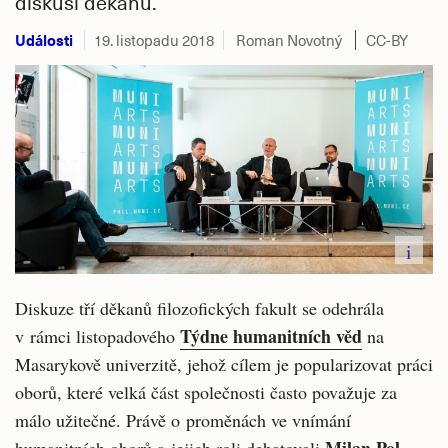
diskusi děkanů.
Události
19. listopadu 2018
Roman Novotný
CC-BY
i
Diskuze tří děkanů filozofických fakult se odehrála
Týdne humanitních věd
v rámci listopadového
na
Masarykově univerzitě, jehož cílem je popularizovat práci
oborů, které velká část společnosti často považuje za
málo užitečné. Právě o proměnách ve vnímání