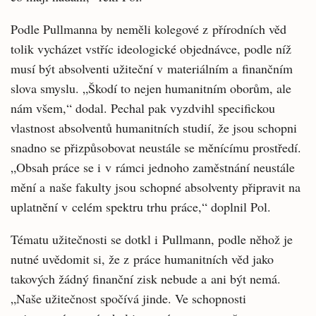
Podle Pullmanna by neměli kolegové z přírodních věd
tolik vycházet vstříc ideologické objednávce, podle níž
musí být absolventi užiteční v materiálním a finančním
slova smyslu. „Škodí to nejen humanitním oborům, ale
nám všem,“ dodal. Pechal pak vyzdvihl specifickou
vlastnost absolventů humanitních studií, že jsou schopni
snadno se přizpůsobovat neustále se měnícímu prostředí.
„Obsah práce se i v rámci jednoho zaměstnání neustále
mění a naše fakulty jsou schopné absolventy připravit na
uplatnění v celém spektru trhu práce,“ doplnil Pol.
Tématu užitečnosti se dotkl i Pullmann, podle něhož je
nutné uvědomit si, že z práce humanitních věd jako
takových žádný finanční zisk nebude a ani být nemá.
„Naše užitečnost spočívá jinde. Ve schopnosti