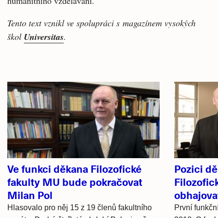
humanitního vzdělávání.
Tento text vznikl ve spolupráci s magazínem vysokých
škol
Universitas
.
Související
články
Ve funkci děkana Filozofické
Pozici d
fakulty MU bude pokračovat
Filozofic
Milan Pol
obhajova
Hlasovalo pro něj 15 z 19 členů fakultního
První funkčn