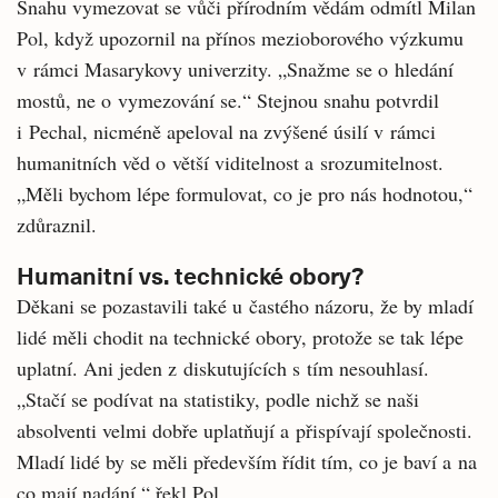
Snahu vymezovat se vůči přírodním vědám odmítl Milan
Pol, když upozornil na přínos mezioborového výzkumu
v rámci Masarykovy univerzity. „Snažme se o hledání
mostů, ne o vymezování se.“ Stejnou snahu potvrdil
i Pechal, nicméně apeloval na zvýšené úsilí v rámci
humanitních věd o větší viditelnost a srozumitelnost.
„Měli bychom lépe formulovat, co je pro nás hodnotou,“
zdůraznil.
Humanitní vs. technické obory?
Děkani se pozastavili také u častého názoru, že by mladí
lidé měli chodit na technické obory, protože se tak lépe
uplatní. Ani jeden z diskutujících s tím nesouhlasí.
„Stačí se podívat na statistiky, podle nichž se naši
absolventi velmi dobře uplatňují a přispívají společnosti.
Mladí lidé by se měli především řídit tím, co je baví a na
co mají nadání,“ řekl Pol.