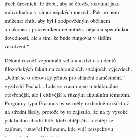
třech úrovních. Je třeba, aby se člověk rozvinul jako
individualita v rámci nějakých mezích. Pak po něm
můžeme chtít, aby byl i zodpovědným občanem
a nakonec i pracovníkem ne nutně s nějakou specifickou
dovedností, ale s tím, že bude fungovat v širším
zakotvení.“
Děkani rovněž vzpomněli velkou aktivitu studentů
filozofických fakult na zahraničních studijních výjezdech.
„Jedná se o obrovský přínos pro shánění zaměstnání,“
vyzdvihl Pechal. „Lidé se vrací nejen intelektuálně
otevřenější, ale i citlivější k různým aktuálním tématům.
Programy typu Erasmus by se měly rozhodně rozšířit už
na střední školy, protože by to zajistilo, že na ty vysoké
pak budou chodit lidé, kteří chtějí číst a chtějí se
zajímat,“ uzavřel Pullmann, kde vidí perspektivu