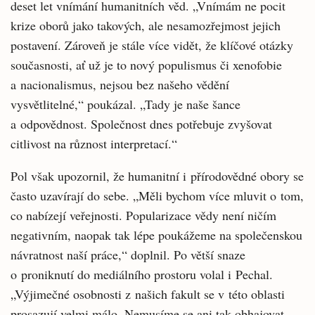
deset let vnímání humanitních věd. „Vnímám ne pocit
krize oborů jako takových, ale nesamozřejmost jejich
postavení. Zároveň je stále více vidět, že klíčové otázky
současnosti, ať už je to nový populismus či xenofobie
a nacionalismus, nejsou bez našeho vědění
vysvětlitelné,“ poukázal. „Tady je naše šance
a odpovědnost. Společnost dnes potřebuje zvyšovat
citlivost na různost interpretací.“
Pol však upozornil, že humanitní i přírodovědné obory se
často uzavírají do sebe. „Měli bychom více mluvit o tom,
co nabízejí veřejnosti. Popularizace vědy není ničím
negativním, naopak tak lépe poukážeme na společenskou
návratnost naší práce,“ doplnil. Po větší snaze
o proniknutí do mediálního prostoru volal i Pechal.
„Výjimečné osobnosti z našich fakult se v této oblasti
prosazují velmi málo. Nemusíme se ani tak obhajovat,