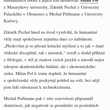
Milan Pol
humanitních oborů a jejich roli debatovali
z Masarykovy univerzity, Zdeněk Pechal z Univerzity
Palackého v Olomouci a Michal Pullmann z Univerzity
Karlovy.
Zdeněk Pechal hned na úvod vyzdvihl, že humanitní
vědy mají společnosti zejména dnes co nabídnout.
„Především je to přesné kritické myšlení a to jak v dané
vědecké disciplíně, tak i navenek,“ uvedl a dodal příklad
z filologie, v níž je znalost cizích jazyků a národů nejen
zdrojem akademického bádání, ale i ekonomického
zisku. Milan Pol k tomu doplnil, že humanitní
a společenské vědy poskytují pohled na svět, bez nějž
jsou lidé odsouzení k technokratismu.
Michal Pullmann pak v této souvislosti připomněl
skutečnost, jak negativně se proměnilo za posledních