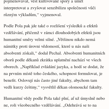
pojmenovávat, vést kultivované spory a umět
interpretovat a zvyšovat senzibilizu společnosti vůči
různým výkladům,“ vyjmenoval.
Podle Pola pak jde také o rozlišení výsledků a efektů
vzdělávání, přičemž v rámci dlouhodobých efektů jsou
humanitní směry velmi silné. „Většinou nikdo nemá
námitky proti úrovni vědomostí, které u nás naši
absolventi získali,“ dodal Pechal. Absolventi humanitních
oborů podle děkanů zkrátka uplatnění nachází ve všech
oborech. „Například zvládání jazyka, a hodí se dodat, že
na prvním místě toho českého, schopnost formulovat, je
benefit. Oslovují nás často jiné fakulty, abychom tam
vedli kurzy češtiny,“ vysvětlil děkan olomoucké fakulty.
Humanitní vědy podle Pola také plní, ať už úmyslně nebo
ne, roli všeobecného vzdělávání. „Odehrává se to na