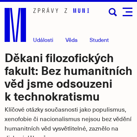
Přejít
na
hlavní
obsah
Události
Věda
Student
Děkani filozofických
fakult: Bez humanitních
věd jsme odsouzeni
k technokratismu
Klíčové otázky současnosti jako populismus,
xenofobie či nacionalismus nejsou bez vědění
humanitních věd vysvětlitelné, zaznělo na