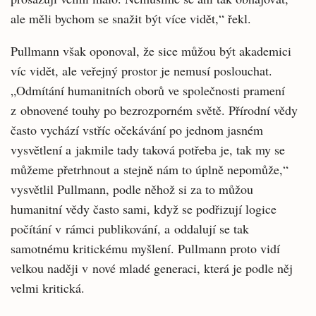
ale měli bychom se snažit být více vidět,“ řekl.
Pullmann však oponoval, že sice můžou být akademici
víc vidět, ale veřejný prostor je nemusí poslouchat.
„Odmítání humanitních oborů ve společnosti pramení
z obnovené touhy po bezrozporném světě. Přírodní vědy
často vychází vstříc očekávání po jednom jasném
vysvětlení a jakmile tady taková potřeba je, tak my se
můžeme přetrhnout a stejně nám to úplně nepomůže,“
vysvětlil Pullmann, podle něhož si za to můžou
humanitní vědy často sami, když se podřizují logice
počítání v rámci publikování, a oddalují se tak
samotnému kritickému myšlení. Pullmann proto vidí
velkou naději v nové mladé generaci, která je podle něj
velmi kritická.