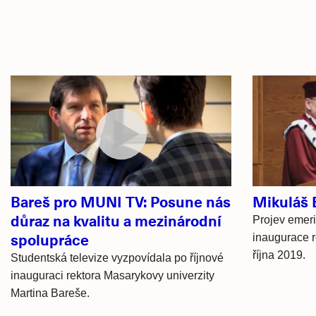
Související
články
Bareš pro MUNI TV: Posune nás
Mikuláš 
důraz na kvalitu a mezinárodní
Projev emerit
spolupráce
inaugurace r
října 2019.
Studentská televize vyzpovídala po říjnové
inauguraci rektora Masarykovy univerzity
Martina Bareše.