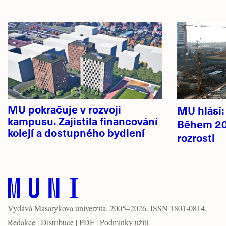
Hlavní
novinky
MU pokračuje v rozvoji
MU hlásí
kampusu. Zajistila financování
Během 20
kolejí a dostupného bydlení
rozrostl
Vydává
Masarykova univerzita
, 2005–2026. ISSN 1801-0814.
Redakce
|
Distribuce
|
PDF
|
Podmínky užití