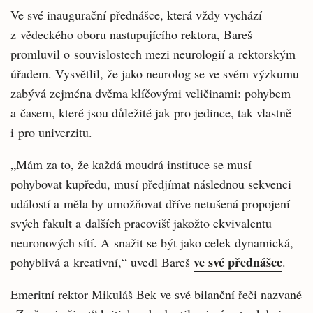
Ve své inaugurační přednášce, která vždy vychází
z vědeckého oboru nastupujícího rektora, Bareš
promluvil o souvislostech mezi neurologií a rektorským
úřadem. Vysvětlil, že jako neurolog se ve svém výzkumu
zabývá zejména dvěma klíčovými veličinami: pohybem
a časem, které jsou důležité jak pro jedince, tak vlastně
i pro univerzitu.
„Mám za to, že každá moudrá instituce se musí
pohybovat kupředu, musí předjímat následnou sekvenci
událostí a měla by umožňovat dříve netušená propojení
svých fakult a dalších pracovišť jakožto ekvivalentu
neuronových sítí. A snažit se být jako celek dynamická,
ve své přednášce
pohyblivá a kreativní,“ uvedl Bareš
.
Emeritní rektor Mikuláš Bek ve své bilanční řeči nazvané