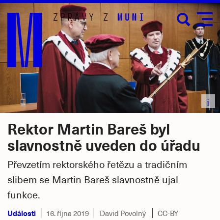
Přejít
na
hlavní
obsah
i
Rektor Martin Bareš byl
slavnostně uveden do úřadu
Převzetím rektorského řetězu a tradičním
slibem se Martin Bareš slavnostně ujal
funkce.
Události
16. října 2019
David Povolný
CC-BY