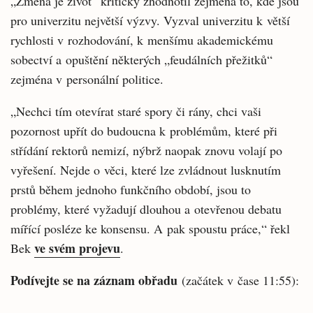
„Změna je život“ kriticky zhodnotil zejména to, kde jsou
pro univerzitu největší výzvy. Vyzval univerzitu k větší
rychlosti v rozhodování, k menšímu akademickému
sobectví a opuštění některých „feudálních přežitků“
zejména v personální politice.
„Nechci tím otevírat staré spory či rány, chci vaši
pozornost upřít do budoucna k problémům, které při
střídání rektorů nemizí, nýbrž naopak znovu volají po
vyřešení. Nejde o věci, které lze zvládnout lusknutím
prstů během jednoho funkčního období, jsou to
problémy, které vyžadují dlouhou a otevřenou debatu
mířící posléze ke konsensu. A pak spoustu práce,“ řekl
ve svém projevu
Bek
.
Podívejte se na záznam obřadu
(začátek v čase 11:55):