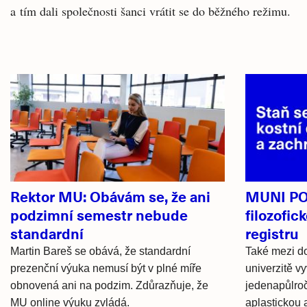
a tím dali společnosti šanci vrátit se do běžného režimu.
Související
články
Rektor MU: Obávám se, že ani
MUNI PO
podzimní semestr nebude
filozofic
standardní
registru
Martin Bareš se obává, že standardní
Také mezi d
prezenční výuka nemusí být v plné míře
univerzitě vy
obnovená ani na podzim. Zdůrazňuje, že
jedenapůlroč
MU online výuku zvládá.
aplastickou 