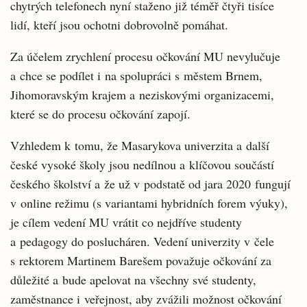
chytrých telefonech nyní staženo již téměř čtyři tisíce
lidí, kteří jsou ochotni dobrovolně pomáhat.
Za účelem zrychlení procesu očkování MU nevylučuje
a chce se podílet i na spolupráci s městem Brnem,
Jihomoravským krajem a neziskovými organizacemi,
které se do procesu očkování zapojí.
Vzhledem k tomu, že Masarykova univerzita a další
české vysoké školy jsou nedílnou a klíčovou součástí
českého školství a že už v podstatě od jara 2020 fungují
v online režimu (s variantami hybridních forem výuky),
je cílem vedení MU vrátit co nejdříve studenty
a pedagogy do poslucháren. Vedení univerzity v čele
s rektorem Martinem Barešem považuje očkování za
důležité a bude apelovat na všechny své studenty,
zaměstnance i veřejnost, aby zvážili možnost očkování