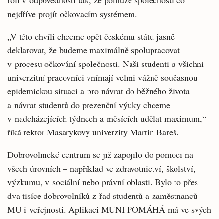
roli v odpovědnosti tak, že pomůže společnosti co
nejdříve projít očkovacím systémem.
„V této chvíli chceme opět českému státu jasně
deklarovat, že budeme maximálně spolupracovat
v procesu očkování společnosti. Naši studenti a všichni
univerzitní pracovníci vnímají velmi vážně současnou
epidemickou situaci a pro návrat do běžného života
a návrat studentů do prezenční výuky chceme
v nadcházejících týdnech a měsících udělat maximum,“
říká rektor Masarykovy univerzity Martin Bareš.
Dobrovolnické centrum se již zapojilo do pomoci na
všech úrovních – například ve zdravotnictví, školství,
výzkumu, v sociální nebo právní oblasti. Bylo to přes
dva tisíce dobrovolníků z řad studentů a zaměstnanců
MU i veřejnosti. Aplikaci MUNI POMÁHÁ má ve svých