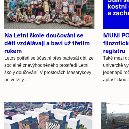
články
Na Letní škole doučování se
MUNI PO
děti vzdělávají a baví už třetím
filozofic
rokem
registru
Letos potřetí se účastní přes padesát dětí ze
Také mezi d
sociálně znevýhodněného prostředí Letní
univerzitě vy
školy doučování. V prostorách Masarykovy
jedenapůlroč
univerzity...
aplastickou 
Hlavní
novinky