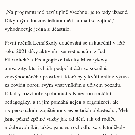
„Na programu mě baví úplně všechno, je to tady úžasné.
Díky mým doučovatelkám mě i ta matika zajímá,”
vyhodnocuje jedna z účastnic.
První ročník Letní školy doučování se uskutečnil v létě
roku 2021 díky aktivním zaměstnancům z řad
Filozofické a Pedagogické fakulty Masarykovy
univerzity, kteří chtěli podpořit děti ze sociálně
znevýhodněného prostředí, které byly kvůli online výuce
za covidu oproti svým vrstevníkům s učivem pozadu.
Fakulty rozvinuly spolupráci s Katedrou sociální
pedagogiky, a ta jim pomáhá nejen s organizací, ale
i s personálním zajištěním v expertních oblastech. „Měli
jsme pěkné zpětné vazby jak od dětí, tak od rodičů
a dobrovolníků, takže jsme se rozhodli, že z letní školy