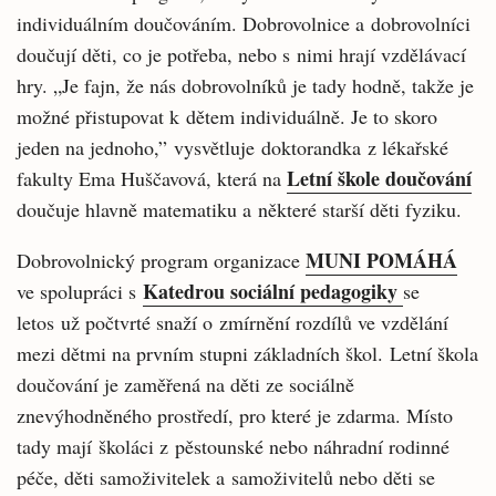
individuálním doučováním. Dobrovolnice a dobrovolníci
doučují děti, co je potřeba, nebo s nimi hrají vzdělávací
hry. „Je fajn, že nás dobrovolníků je tady hodně, takže je
možné přistupovat k dětem individuálně. Je to skoro
jeden na jednoho,” vysvětluje doktorandka z lékařské
Letní škole doučování
fakulty Ema Huščavová, která na
doučuje hlavně matematiku a některé starší děti fyziku.
MUNI POMÁHÁ
Dobrovolnický program organizace
Katedrou sociální pedagogiky
ve spolupráci s
se
letos už počtvrté snaží o zmírnění rozdílů ve vzdělání
mezi dětmi na prvním stupni základních škol. Letní škola
doučování je zaměřená na děti ze sociálně
znevýhodněného prostředí, pro které je zdarma. Místo
tady mají školáci z pěstounské nebo náhradní rodinné
péče, děti samoživitelek a samoživitelů nebo děti se