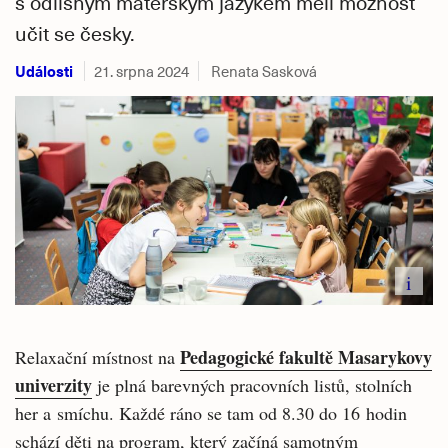
s odlišným mateřským jazykem měli možnost
učit se česky.
Události
21. srpna 2024
Renata Sasková
i
Pedagogické fakultě Masarykovy
Relaxační místnost na
univerzity
je plná barevných pracovních listů, stolních
her a smíchu. Každé ráno se tam od 8.30 do 16 hodin
schází děti na program, který začíná samotným