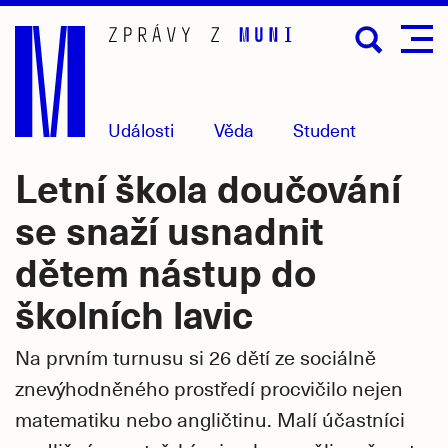
Přejít
na
hlavní
obsah
Události
Věda
Student
Letní škola doučování
se snaží usnadnit
dětem nástup do
školních lavic
Na prvním turnusu si 26 dětí ze sociálně
znevýhodněného prostředí procvičilo nejen
matematiku nebo angličtinu. Malí účastníci