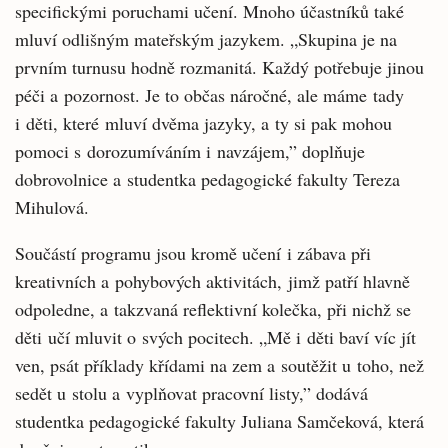
specifickými poruchami učení. Mnoho účastníků také
mluví odlišným mateřským jazykem. „Skupina je na
prvním turnusu hodně rozmanitá. Každý potřebuje jinou
péči a pozornost. Je to občas náročné, ale máme tady
i děti, které mluví dvěma jazyky, a ty si pak mohou
pomoci s dorozumíváním i navzájem,” doplňuje
dobrovolnice a studentka pedagogické fakulty Tereza
Mihulová.
Součástí programu jsou kromě učení i zábava při
kreativních a pohybových aktivitách, jimž patří hlavně
odpoledne, a takzvaná reflektivní kolečka, při nichž se
děti učí mluvit o svých pocitech. „Mě i děti baví víc jít
ven, psát příklady křídami na zem a soutěžit u toho, než
sedět u stolu a vyplňovat pracovní listy,” dodává
studentka pedagogické fakulty Juliana Samčeková, která