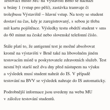
Testovací místo MU na Výstavišti Brno se nachází
u brány 1 (vstup pro pěší), zastávka tramvaje či
trolejbusu Výstaviště – hlavní vstup. Na testy se student
dostaví na čas, kdy je zaregistrovaný, s sebou je třeba
mít kartu pojištěnce. Výsledky testu obdrží student v sms
do 60 minut na české nebo slovenské telefonní číslo.
Stále platí to, že antigenní test je možné absolvovat
kromě na výstavišti v Brně také na libovolném jiném
testovacím místě u poskytovatele zdravotních služeb. Test
nesmí být starší než dva dny před nástupem na výuku
a výsledek musí student nahrát do IS. V případě
testování na BVV se výsledek nahraje do IS automaticky.
Podrobnější informace jsou uvedeny na webu MU
v záložce testování studentů.