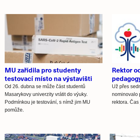
Související
články
MU zařídila pro studenty
Rektor oc
testovací místo na výstavišti
pedagog
Od 26. dubna se může část studentů
Už přes sedm
Masarykovy univerzity vrátit do výuky.
nominovalo 
Podmínkou je testování, s nímž jim MU
rektora. Čas
pomůže.
Hlavní