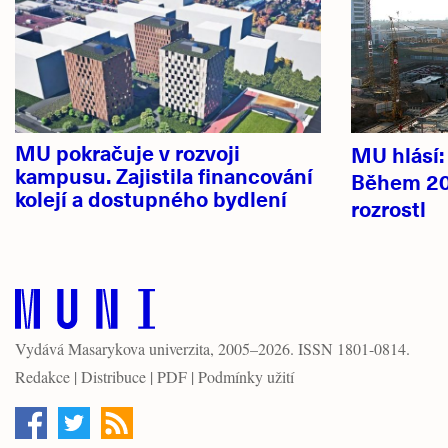
novinky
MU pokračuje v rozvoji
MU hlásí
kampusu. Zajistila financování
Během 20
kolejí a dostupného bydlení
rozrostl
Vydává
Masarykova univerzita
, 2005–2026. ISSN 1801-0814.
Redakce
|
Distribuce
|
PDF
|
Podmínky užití