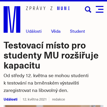
Přejít
na
hlavní
obsah
Události
Věda
Student
Testovací místo pro
studenty MU rozšiřuje
kapacitu
Od středy 12. května se mohou studenti
k testování na brněnském výstavišti
zaregistrovat na libovolný den.
Události
12. května 2021
redakce