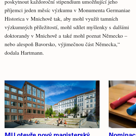
poskytnout každoroční stipendium umožňující jeho
příjemci jeden měsíc výzkumu v Monumenta Germaniae
Historica v Mnichově tak, aby mohl využít tamních
výzkumných příležitostí, mohl sdílet myšlenky s dalšími
doktorandy v Mnichově a také mohl poznat Německo –
nebo alespoň Bavorsko, výjimečnou část Německa,“
dodala Hartmann.
Související
články
MU otevře nový magisterský
Nominace