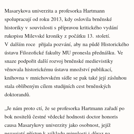
Masarykova univerzita a profesorka Hartmann
spolupracují od roku 2013, kdy oslovila brněnské
historiky v souvislosti s přípravou kritického vydání
rukopisu Milevské kroniky z počátku 13. století.
V dalším roce přijala pozvání, aby na půdě Historického
ústavu Filozofické fakulty MU pronesla přednášku. Ve
snaze podpořit další rozvoj brněnské medievistiky
věnovala historickému ústavu množství publikací,
knihovna v mnichovském sídle se pak také její zásluhou
stala oblíbeným cílem studijních cest brněnských
doktorandů.
„Je nám proto ctí, že se profesorka Hartmann zařadí po
bok nositelů čestné vědecké hodnosti doctor honoris
causa Masarykovy univerzity jako osobnost, jejíž
nezaujatý přístup k výkladu minulosti i důraz na