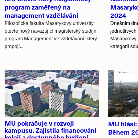
program zaměřený na
Masaryko
management vzdělávání
2024
Filozofická fakulta Masarykovy univerzity
Dnešním dne
otevře nový navazující magisterský studijní
jednotlivých
program Management ve vzdělávání, který
Masarykovy 
propojí...
kategorii sou
Hlavní
novinky
MU pokračuje v rozvoji
MU hlásí
kampusu. Zajistila financování
Během 20
kolejí a dostupného bydlení