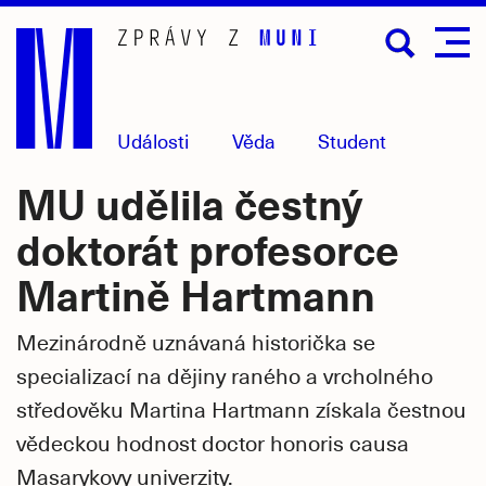
Přejít
na
hlavní
obsah
Události
Věda
Student
MU udělila čestný
doktorát profesorce
Martině Hartmann
Mezinárodně uznávaná historička se
specializací na dějiny raného a vrcholného
středověku Martina Hartmann získala čestnou
vědeckou hodnost doctor honoris causa
Masarykovy univerzity.