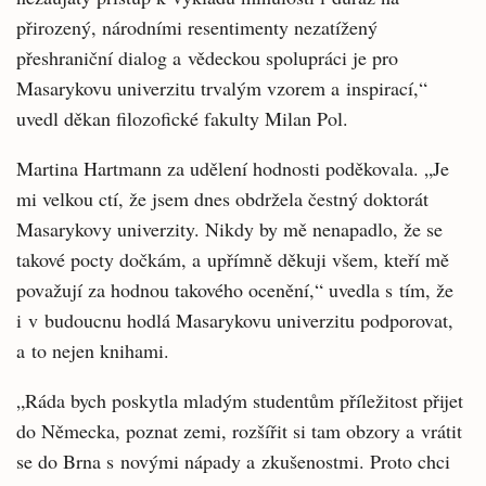
přirozený, ná­rodními resentimenty nezatížený
přeshraniční dialog a vědeckou spolupráci je pro
Masarykovu univerzitu trvalým vzorem a inspirací,“
uvedl děkan filozofické fakulty Milan Pol.
Martina Hartmann za udělení hodnosti poděkovala. „Je
mi velkou ctí, že jsem dnes obdržela čestný doktorát
Masarykovy univerzity. Nikdy by mě nenapadlo, že se
takové pocty dočkám, a upřímně děkuji všem, kteří mě
považují za hodnou takového ocenění,“ uvedla s tím, že
i v budoucnu hodlá Masarykovu univerzitu podporovat,
a to nejen knihami.
„Ráda bych poskytla mladým studentům příležitost přijet
do Německa, poznat zemi, rozšířit si tam obzory a vrátit
se do Brna s novými nápady a zkušenostmi. Proto chci