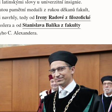
 latinskými slovy u univerzitní insignie.
atou pamětní medaili z rukou děkanů fakult,
Ireny Radové z filozofické
i navrhly, tedy od
Stanislava Balíka z fakulty
sslera a od
yho C. Alexandera.