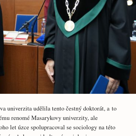
a univerzita udělila tento čestný doktorát, a to
ému renomé Masarykovy univerzity, ale
ho let úzce spolupracoval se sociology na této