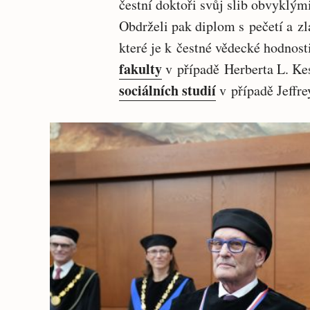
čestní doktoři svůj slib obvyklými
Obdrželi pak diplom s pečetí a zl
které je k čestné vědecké hodnost
fakulty
v případě Herberta L. Ke
sociálních studií
v případě Jeffre