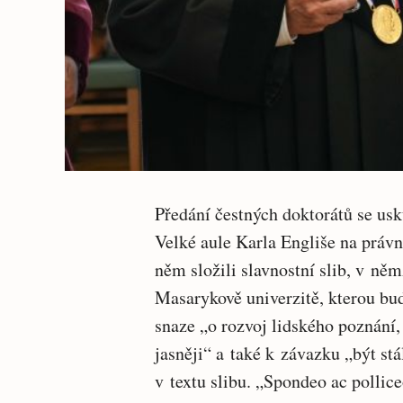
Předání čestných doktorátů se us
Velké aule Karla Engliše na právn
něm složili slavnostní slib, v něm
Masarykově univerzitě, kterou bud
snaze „o rozvoj lidského poznání, a
jasněji“ a také k závazku „být stá
v textu slibu. „Spondeo ac polliceo