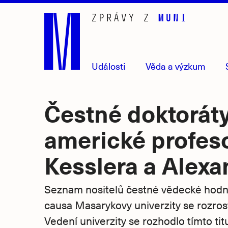
Přejít
na
hlavní
obsah
Události
Věda
a výzkum
Čestné doktoráty
americké profes
Kesslera a Alexa
Seznam nositelů čestné vědecké hodno
causa Masarykovy univerzity se rozros
Vedení univerzity se rozhodlo tímto ti