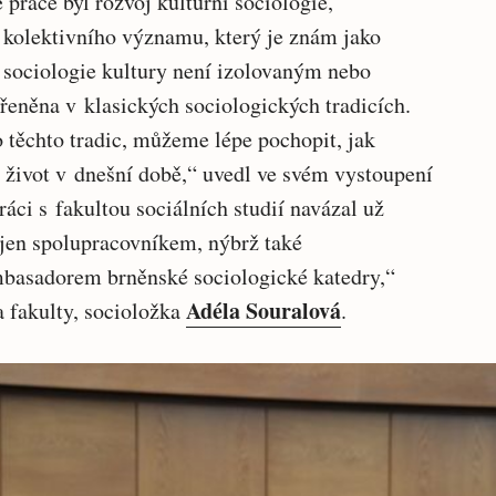
 práce byl rozvoj kulturní sociologie,
u kolektivního významu, který je znám jako
 sociologie kultury není izolovaným nebo
řeněna v klasických sociologických tradicích.
 těchto tradic, můžeme lépe pochopit, jak
ní život v dnešní době,“ uvedl ve svém vystoupení
ráci s fakultou sociálních studií navázal už
nejen spolupracovníkem, nýbrž také
basadorem brněnské sociologické katedry,“
Adéla Souralová
 fakulty, socioložka
.