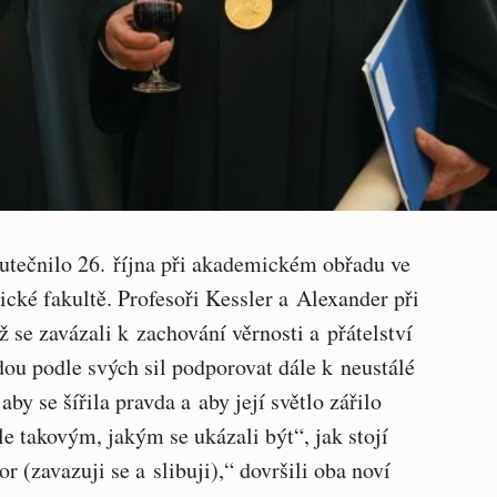
kutečnilo 26. října při akademickém obřadu ve
ické fakultě. Profesoři Kessler a Alexander při
ž se zavázali k zachování věrnosti a přátelství
ou podle svých sil podporovat dále k neustálé
by se šířila pravda a aby její světlo zářilo
le takovým, jakým se ukázali být“, jak stojí
r (zavazuji se a slibuji),“ dovršili oba noví