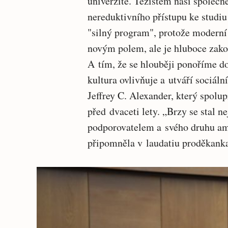
univerzitě. Těžištěm naší společné
nereduktivního přístupu ke studi
"silný program", protože moderní
novým polem, ale je hluboce zako
A tím, že se hlouběji ponoříme do
kultura ovlivňuje a utváří sociál
Jeffrey C. Alexander, který spolup
před dvaceti lety. „Brzy se stal 
podporovatelem a svého druhu am
připomněla v laudatiu proděkanka