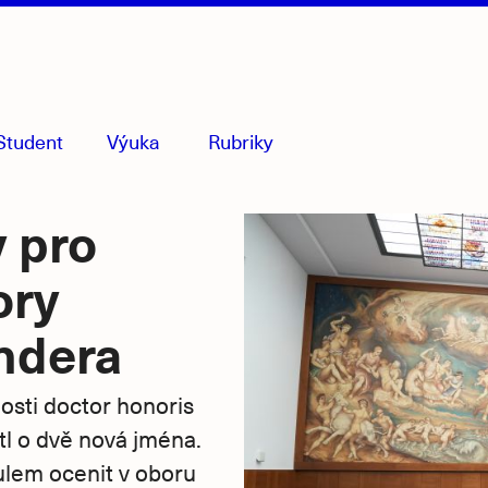
Student
Výuka
Rubriky
menu
sbaleno
 pro
ory
ndera
sti doctor honoris
tl o dvě nová jména.
tulem ocenit v oboru