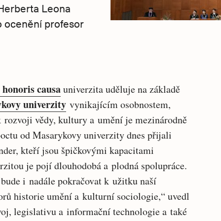
 Herberta Leona
to ocenění profesor
 honoris causa
univerzita uděluje na základě
kovy univerzity
vynikajícím osobnostem,
k rozvoji vědy, kultury a umění je mezinárodně
poctu od Masarykovy univerzity dnes přijali
nder, kteří jsou špičkovými kapacitami
rzitou je pojí dlouhodobá a plodná spolupráce.
bude i nadále pokračovat k užitku naší
orů historie umění a kulturní sociologie,“ uvedl
voj, legislativu a informační technologie a také