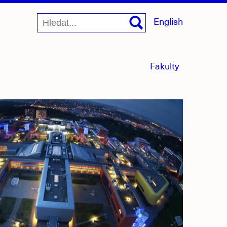
English
menu
Fakulty
sbaleno