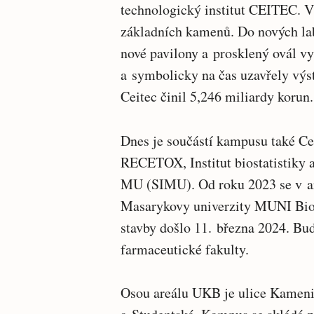
technologický institut CEITEC. V
základních kamenů. Do nových lab
nové pavilony a prosklený ovál vy
a symbolicky na čas uzavřely výs
Ceitec činil 5,246 miliardy korun.
Dnes je součástí kampusu také Ce
RECETOX, Institut biostatistiky 
MU (SIMU). Od roku 2023 se v ar
Masarykovy univerzity MUNI Bio
stavby došlo 11. března 2024. Bu
farmaceutické fakulty.
Osou areálu UKB je ulice Kamenic