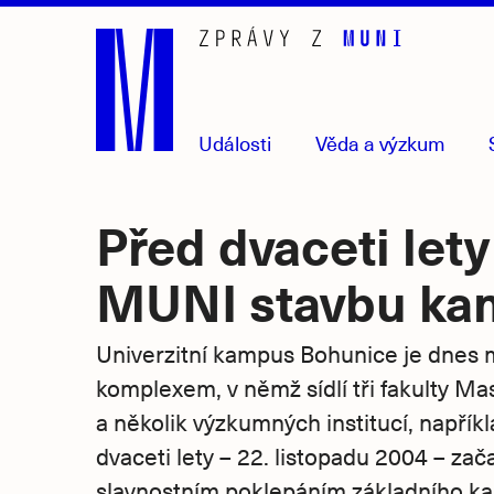
Přejít
na
hlavní
obsah
Události
Věda
a výzkum
Před dvaceti lety
MUNI stavbu k
Univerzitní kampus Bohunice je dnes
komplexem, v němž sídlí tři fakulty Ma
a několik výzkumných institucí, napří
dvaceti lety – 22. listopadu 2004 – zač
slavnostním poklepáním základního k