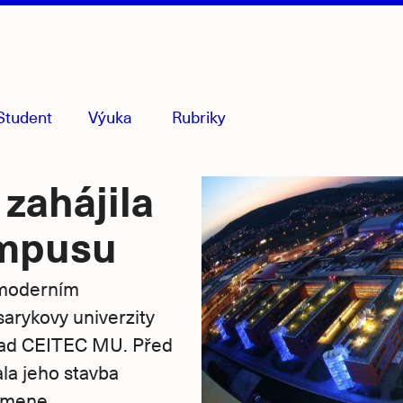
Student
Výuka
Rubriky
menu
sbaleno
 zahájila
ampusu
 moderním
sarykovy univerzity
klad CEITEC MU. Před
ala jeho stavba
amene.