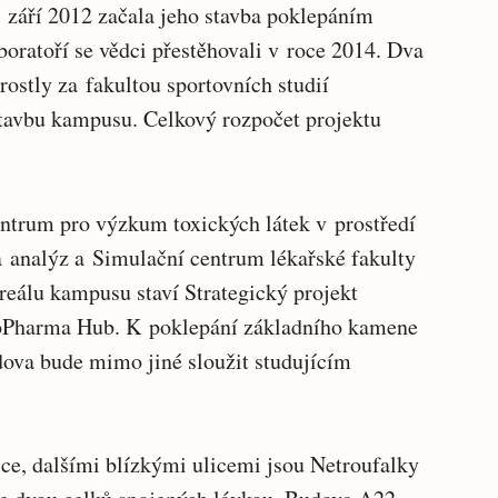
 září 2012 začala jeho stavba poklepáním
oratoří se vědci přestěhovali v roce 2014. Dva
rostly za fakultou sportovních studií
tavbu kampusu. Celkový rozpočet projektu
ntrum pro výzkum toxických látek v prostředí
a analýz a Simulační centrum lékařské fakulty
eálu kampusu staví Strategický projekt
Pharma Hub. K poklepání základního kamene
dova bude mimo jiné sloužit studujícím
e, dalšími blízkými ulicemi jsou Netroufalky