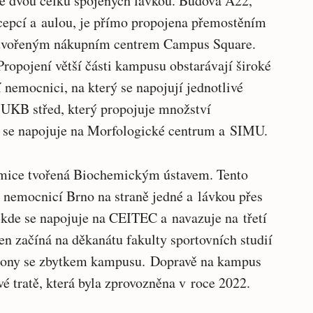
e dvou celků spojených lávkou. Budova A22,
ecepcí a aulou, je přímo propojena přemostěním
 tvořeným nákupním centrem Campus Square.
ropojení větší části kampusu obstarávají široké
 nemocnici, na který se napojují jednotlivé
r UKB střed, který propojuje množství
u se napojuje na Morfologické centrum a SIMU.
mice tvořená Biochemickým ústavem. Tento
í nemocnicí Brno na straně jedné a lávkou přes
 kde se napojuje na CEITEC a navazuje na třetí
n začíná na děkanátu fakulty sportovních studií
vilony se zbytkem kampusu. Dopravě na kampus
 tratě, která byla zprovozněna v roce 2022.