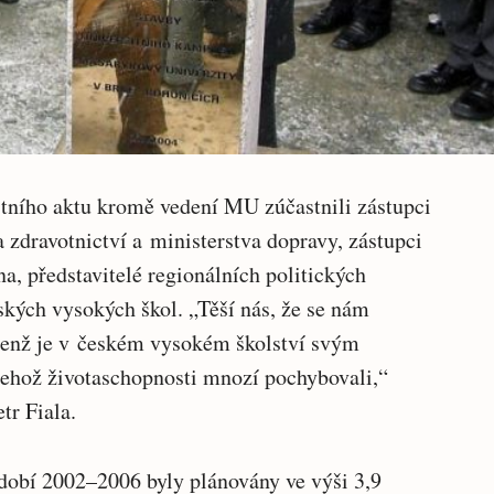
stního aktu kromě vedení MU zúčastnili zástupci
a zdravotnictví a ministerstva dopravy, zástupci
, představitelé regionálních politických
eských vysokých škol. „Těší nás, že se nám
 jenž je v českém vysokém školství svým
jehož životaschopnosti mnozí pochybovali,“
etr Fiala.
bdobí 2002–2006 byly plánovány ve výši 3,9