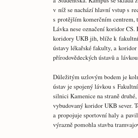
a Studentská. Kampus se skládá z
v níž se nachází hlavní vstup s r
s protějším komerčním centrem,
Lávka nese označení koridor CS. P
koridory UKB jih, blíže k fakultní
ústavy lékařské fakulty, a korido
přírodovědeckých ústavů a lávko
Důležitým uzlovým bodem je kol
ústav je spojený lávkou s Fakultn
silnici Kamenice na straně druhé,
vybudovaný koridor UKB sever. Te
a propojuje sportovní haly a pa
výrazně pomohla stavba tramvajové