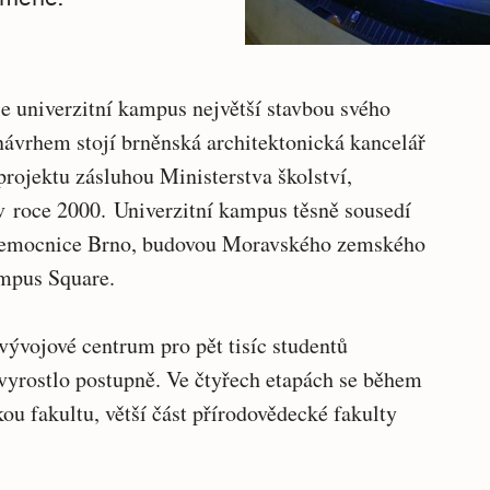
je univerzitní kampus největší stavbou svého
návrhem stojí brněnská architektonická kancelář
rojektu zásluhou Ministerstva školství,
v roce 2000.
Univerzitní kampus těsně sousedí
nemocnice Brno, budovou Moravského zemského
mpus Square.
vojové centrum pro pět tisíc studentů
 vyrostlo postupně. Ve čtyřech etapách se během
ou fakultu, větší část přírodovědecké fakulty