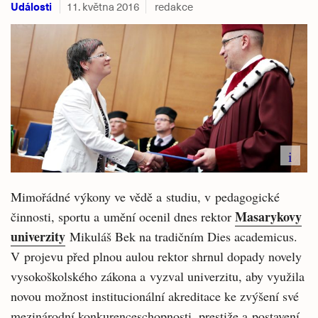
Události
11. května 2016
redakce
i
Mimořádné výkony ve vědě a studiu, v pedagogické
Masarykovy
činnosti, sportu a umění ocenil dnes rektor
univerzity
Mikuláš Bek na tradičním Dies academicus.
V projevu před plnou aulou rektor shrnul dopady novely
vysokoškolského zákona a vyzval univerzitu, aby využila
novou možnost institucionální akreditace ke zvýšení své
mezinárodní konkurenceschopnosti, prestiže a postavení.