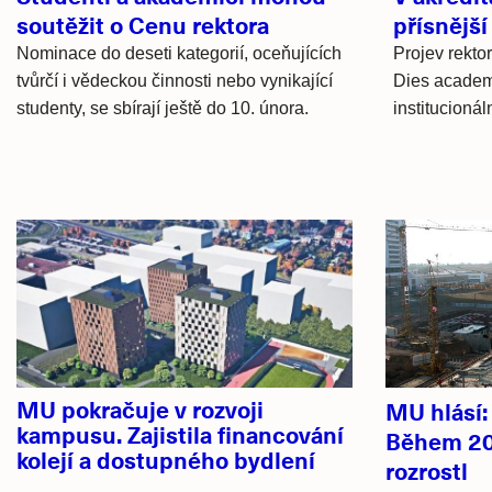
soutěžit o Cenu rektora
přísnější
Nominace do deseti kategorií, oceňujících
Projev rektor
tvůrčí i vědeckou činnosti nebo vynikající
Dies academ
studenty, se sbírají ještě do 10. února.
institucionál
Hlavní
novinky
MU pokračuje v rozvoji
MU hlásí
kampusu. Zajistila financování
Během 20
kolejí a dostupného bydlení
rozrostl