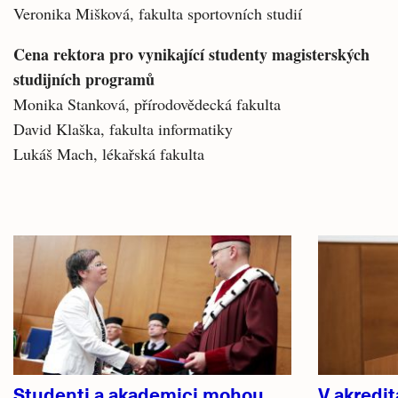
Veronika Mišková, fakulta sportovních studií
Cena rektora pro vynikající studenty magisterských
studijních programů
Monika Stanková, přírodovědecká fakulta
David Klaška, fakulta informatiky
Lukáš Mach, lékařská fakulta
Související
články
Studenti a akademici mohou
V akredi