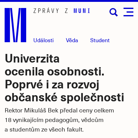
Přejít
na
hlavní
obsah
Události
Věda
Student
Univerzita
ocenila osobnosti.
Poprvé i za rozvoj
občanské společnosti
Rektor Mikuláš Bek předal ceny celkem
18 vynikajícím pedagogům, vědcům
a studentům ze všech fakult.