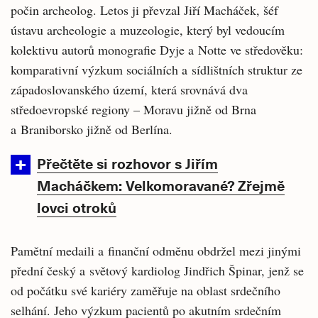
počin archeolog. Letos ji převzal Jiří Macháček, šéf
ústavu archeologie a muzeologie, který byl vedoucím
kolektivu autorů monografie Dyje a Notte ve středověku:
komparativní výzkum sociálních a sídlištních struktur ze
západoslovanského území, která srovnává dva
středoevropské regiony – Moravu jižně od Brna
a Braniborsko jižně od Berlína.
Přečtěte si rozhovor s Jiřím
Macháčkem: Velkomoravané? Zřejmě
lovci otroků
Pamětní medaili a finanční odměnu obdržel mezi jinými
přední český a světový kardiolog Jindřich Špinar, jenž se
od počátku své kariéry zaměřuje na oblast srdečního
selhání. Jeho výzkum pacientů po akutním srdečním