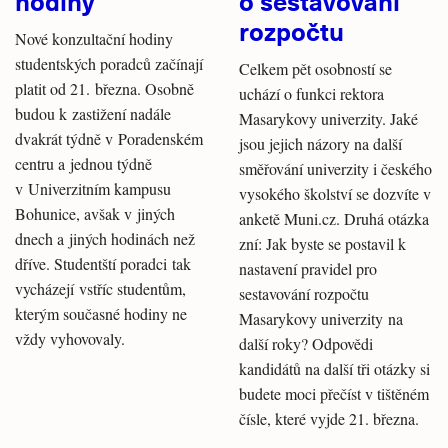
hodiny
o sestavování
rozpočtu
Nové konzultační hodiny
studentských poradců začínají
Celkem pět osobností se
platit od 21. března. Osobně
uchází o funkci rektora
budou k zastižení nadále
Masarykovy univerzity. Jaké
dvakrát týdně v Poradenském
jsou jejich názory na další
centru a jednou týdně
směřování univerzity i českého
v Univerzitním kampusu
vysokého školství se dozvíte v
Bohunice, avšak v jiných
anketě Muni.cz. Druhá otázka
dnech a jiných hodinách než
zní: Jak byste se postavil k
dříve. Studentští poradci tak
nastavení pravidel pro
vycházejí vstříc studentům,
sestavování rozpočtu
kterým současné hodiny ne
Masarykovy univerzity na
vždy vyhovovaly.
další roky? Odpovědi
kandidátů na další tři otázky si
budete moci přečíst v tištěném
čísle, které vyjde 21. března.