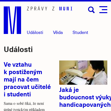
Přejít
na
hlavní
obsah
Události
Věda
Student
Události
Ve vztahu
k postiženým
mají na čem
pracovat učitelé
Jaká je
i studenti
budoucnost výuk
handicapovaných
Sama o sobě říká, že není
úplně typickým příkladem