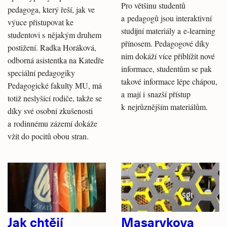
Pro většinu studentů
pedagoga, který řeší, jak ve
a pedagogů jsou interaktivní
výuce přistupovat ke
studijní materiály a e-learning
studentovi s nějakým druhem
přínosem. Pedagogové díky
postižení. Radka Horáková,
nim dokáží více přiblížit nové
odborná asistentka na Katedře
informace, studentům se pak
speciální pedagogiky
takové informace lépe chápou,
Pedagogické fakulty MU, má
a mají i snazší přístup
totiž neslyšící rodiče, takže se
k nejrůznějším materiálům.
díky své osobní zkušenosti
a rodinnému zázemí dokáže
vžít do pocitů obou stran.
Jak chtějí
Masarykova