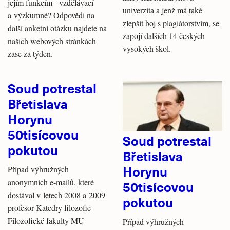
jejím funkcím - vzdělávací
univerzita a jenž má také
a výzkumné? Odpovědi na
zlepšit boj s plagiátorstvím, se
další anketní otázku najdete na
zapojí dalších 14 českých
našich webových stránkách
vysokých škol.
zase za týden.
Soud potrestal
Břetislava
Horynu
50tisícovou
Soud potrestal
pokutou
Břetislava
Horynu
Případ výhružných
anonymních e-mailů, které
50tisícovou
dostával v letech 2008 a 2009
pokutou
profesor Katedry filozofie
Filozofické fakulty MU
Případ výhružných