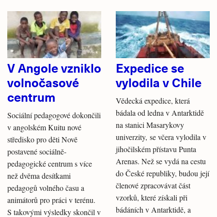
V Angole vzniklo
Expedice se
volnočasové
vylodila v Chile
centrum
Vědecká expedice, která
bádala od ledna v Antarktidě
Sociální pedagogové dokončili
na stanici Masarykovy
v angolském Kuitu nové
univerzity, se včera vylodila v
středisko pro děti Nově
jihočilském přístavu Punta
postavené sociálně-
Arenas. Než se vydá na cestu
pedagogické centrum s více
do České republiky, budou její
než dvěma desítkami
členové zpracovávat část
pedagogů volného času a
vzorků, které získali při
animátorů pro práci v terénu.
bádáních v Antarktidě, a
S takovými výsledky skončil v