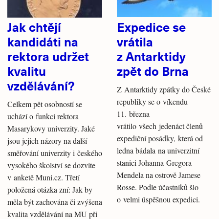
Jak chtějí
Expedice se
kandidáti na
vrátila
rektora udržet
z Antarktidy
kvalitu
zpět do Brna
vzdělávání?
Z Antarktidy zpátky do České
republiky se o víkendu
Celkem pět osobností se
11. března
uchází o funkci rektora
vrátilo všech jedenáct členů
Masarykovy univerzity. Jaké
expediční posádky, která od
jsou jejich názory na další
ledna bádala na univerzitní
směřování univerzity i českého
stanici Johanna Gregora
vysokého školství se dozvíte
Mendela na ostrově Jamese
v anketě Muni.cz. Třetí
Rosse. Podle účastníků šlo
položená otázka zní: Jak by
o velmi úspěšnou expedici.
měla být zachována či zvýšena
kvalita vzdělávání na MU při