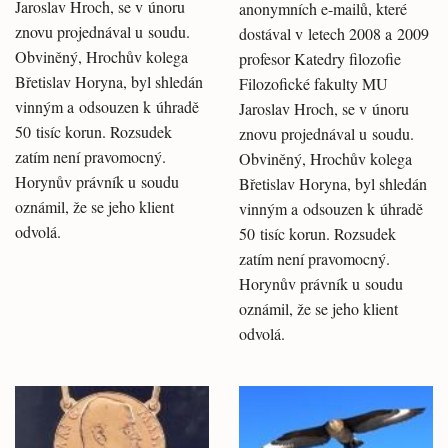
Jaroslav Hroch, se v únoru
anonymních e-mailů, které
znovu projednával u soudu.
dostával v letech 2008 a 2009
Obviněný, Hrochův kolega
profesor Katedry filozofie
Břetislav Horyna, byl shledán
Filozofické fakulty MU
vinným a odsouzen k úhradě
Jaroslav Hroch, se v únoru
50 tisíc korun. Rozsudek
znovu projednával u soudu.
zatím není pravomocný.
Obviněný, Hrochův kolega
Horynův právník u soudu
Břetislav Horyna, byl shledán
oznámil, že se jeho klient
vinným a odsouzen k úhradě
odvolá.
50 tisíc korun. Rozsudek
zatím není pravomocný.
Horynův právník u soudu
oznámil, že se jeho klient
odvolá.