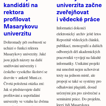
kandidáti na
univerzita začne
rektora
zveřejňovat
profilovat
i vědecké práce
Masarykovu
Informatici dokončí
univerzitu
elektronický archiv ještě letos
Repozitář vědeckých článků,
Dohromady pět osobností se
publikací, monografií a dalších
uchází o funkci rektora
odborných děl akademických
Masarykovy univerzity. Jaké
pracovníků vyvíjejí na fakultě
jsou jejich názory na další
informatiky. Unikátní projekt
směřování univerzity i
má umožnit nejen uchovávat
českého vysokého školství se
texty na jednom místě, ale
dozvíte v anketě Muni.cz.
propojí se také se systémy pro
Čtvrtá položená otázka zní:
odhalování plagiátů, dosud
Jak si představujete další
určenými jen pro závěrečné a
profilování a uspořádání
seminární práce. Do projektu,
univerzity ve vztahu ke dvěma
který řídí Masarykova