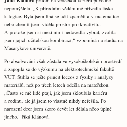
Jana Klánová
přitom na vědeckou kariéru původně
nepomýšlela. „K přírodním vědám mě přivedla láska
k logice. Byla jsem líná se učit zpaměti a v matematice
nebo chemii jsem viděla prostor pro kreativitu.
A protože jsem si mezi nimi nedovedla vybrat, zvolila
jsem jejich učitelskou kombinaci,“ vzpomíná na studia na
Masarykově univerzitě.
Po absolvování však zůstala ve vysokoškolském prostředí
a zapojila se do výzkumu na elektrotechnické fakultě
VUT. Stihla se ještě přiučit leccos z fyziky i analýzy
materiálů, než po třech letech odešla na mateřskou.
„Často se mě lidé ptají, jak jsem skloubila kariéru
a rodinu, ale já jsem to vlastně nikdy neřešila. Po
narození dcer jsem skoro devět let dělala něco úplně
jiného,“ říká Klánová.