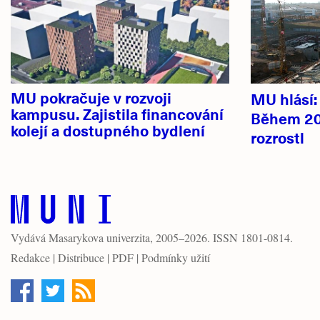
MU pokračuje v rozvoji
MU hlásí
kampusu. Zajistila financování
Během 20
kolejí a dostupného bydlení
rozrostl
Vydává
Masarykova univerzita
, 2005–2026. ISSN 1801-0814.
Redakce
|
Distribuce
|
PDF
|
Podmínky užití