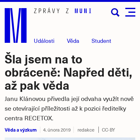
Přejít
na
hlavní
obsah
Události
Věda
Student
Šla jsem na to
obráceně: Napřed děti,
až pak věda
Janu Klánovou přivedla její odvaha využít nově
se otevírající příležitosti až k pozici ředitelky
centra RECETOX.
Věda a výzkum
4. února 2019
redakce
CC-BY