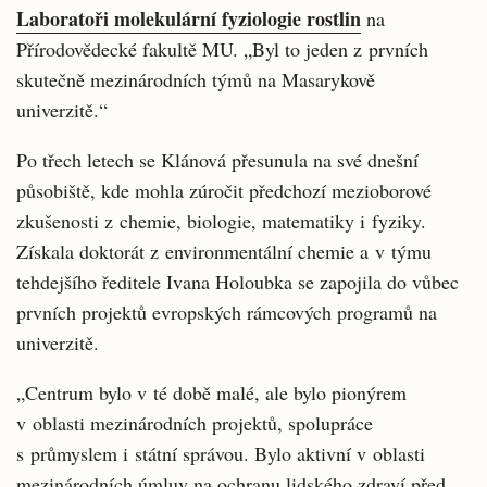
Laboratoři molekulární fyziologie rostlin
na
Přírodovědecké fakultě MU. „Byl to jeden z prvních
skutečně mezinárodních týmů na Masarykově
univerzitě.“
Po třech letech se Klánová přesunula na své dnešní
působiště, kde mohla zúročit předchozí mezioborové
zkušenosti z chemie, biologie, matematiky i fyziky.
Získala doktorát z environmentální chemie a v týmu
tehdejšího ředitele Ivana Holoubka se zapojila do vůbec
prvních projektů evropských rámcových programů na
univerzitě.
„Centrum bylo v té době malé, ale bylo pionýrem
v oblasti mezinárodních projektů, spolupráce
s průmyslem i státní správou. Bylo aktivní v oblasti
mezinárodních úmluv na ochranu lidského zdraví před