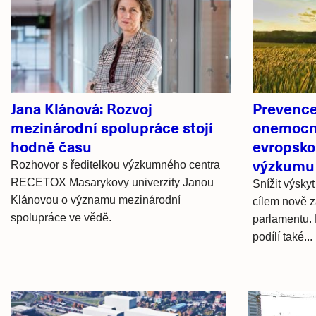
články
Jana Klánová: Rozvoj
Prevence
mezinárodní spolupráce stojí
onemocně
hodně času
evropskou
výzkumu 
Rozhovor s ředitelkou výzkumného centra
RECETOX Masarykovy univerzity Janou
Snížit výsky
Klánovou o významu mezinárodní
cílem nově 
spolupráce ve vědě.
parlamentu.
podílí také...
Hlavní
novinky