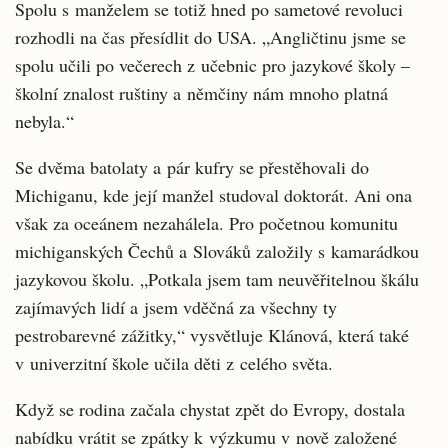
Spolu s manželem se totiž hned po sametové revoluci
rozhodli na čas přesídlit do USA. „Angličtinu jsme se
spolu učili po večerech z učebnic pro jazykové školy –
školní znalost ruštiny a němčiny nám mnoho platná
nebyla.“
Se dvěma batolaty a pár kufry se přestěhovali do
Michiganu, kde její manžel studoval doktorát. Ani ona
však za oceánem nezahálela. Pro početnou komunitu
michiganských Čechů a Slováků založily s kamarádkou
jazykovou školu. „Potkala jsem tam neuvěřitelnou škálu
zajímavých lidí a jsem vděčná za všechny ty
pestrobarevné zážitky,“ vysvětluje Klánová, která také
v univerzitní škole učila děti z celého světa.
Když se rodina začala chystat zpět do Evropy, dostala
nabídku vrátit se zpátky k výzkumu v nově založené