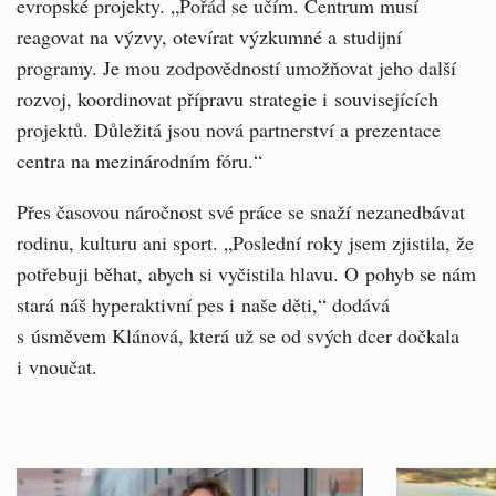
evropské projekty. „Pořád se učím. Centrum musí
reagovat na výzvy, otevírat výzkumné a studijní
programy. Je mou zodpovědností umožňovat jeho další
rozvoj, koordinovat přípravu strategie i souvisejících
projektů. Důležitá jsou nová partnerství a prezentace
centra na mezinárodním fóru.“
Přes časovou náročnost své práce se snaží nezanedbávat
rodinu, kulturu ani sport. „Poslední roky jsem zjistila, že
potřebuji běhat, abych si vyčistila hlavu. O pohyb se nám
stará náš hyperaktivní pes i naše děti,“ dodává
s úsměvem Klánová, která už se od svých dcer dočkala
i vnoučat.
Související