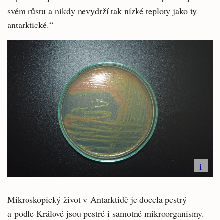
svém růstu a nikdy nevydrží tak nízké teploty jako ty
antarktické.“
i
Mikroskopický život v Antarktidě je docela pestrý
a podle Králové jsou pestré i samotné mikroorganismy.