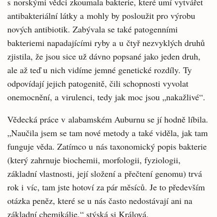
s norskými vědci zkoumala bakterie, které umí vytvářet
antibakteriální látky a mohly by posloužit pro výrobu
nových antibiotik. Zabývala se také patogenními
bakteriemi napadajícími ryby a u čtyř nezvyklých druhů
zjistila, že jsou sice už dávno popsané jako jeden druh,
ale až teď u nich vidíme jemné genetické rozdíly. Ty
odpovídají jejich patogenitě, čili schopnosti vyvolat
onemocnění, a virulenci, tedy jak moc jsou „nakažlivé“.
Vědecká práce v alabamském Auburnu se jí hodně líbila.
„Naučila jsem se tam nové metody a také viděla, jak tam
funguje věda. Zatímco u nás taxonomický popis bakterie
(který zahrnuje biochemii, morfologii, fyziologii,
základní vlastnosti, její složení a přečtení genomu) trvá
rok i víc, tam jste hotoví za pár měsíců. Je to především
otázka peněz, které se u nás často nedostávají ani na
základní chemikálie,“ stýská si Králová.