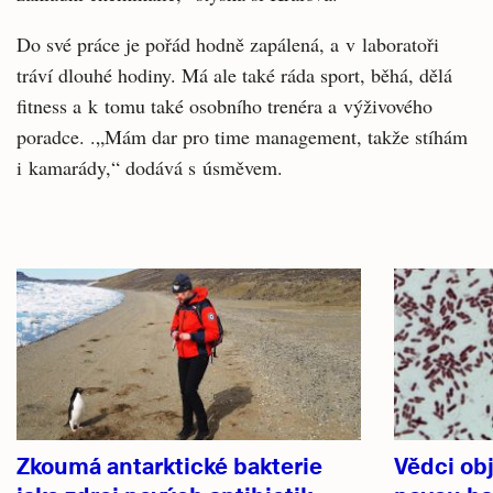
Do své práce je pořád hodně zapálená, a v laboratoři
tráví dlouhé hodiny. Má ale také ráda sport, běhá, dělá
fitness a k tomu také osobního trenéra a výživového
poradce. .„Mám dar pro time management, takže stíhám
i kamarády,“ dodává s úsměvem.
Související
články
Zkoumá antarktické bakterie
Vědci obj