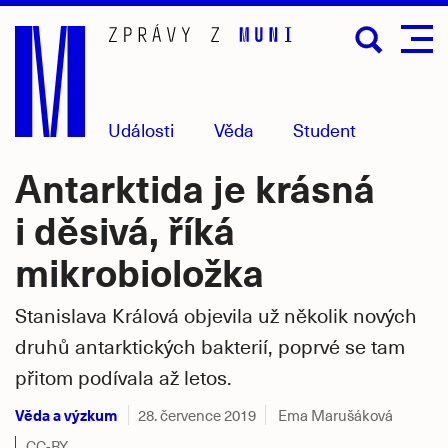
Přejít
na
hlavní
obsah
Události
Věda
Student
Antarktida je krásná
i děsivá, říká
mikrobioložka
Stanislava Králová objevila už několik nových
druhů antarktických bakterií, poprvé se tam
přitom podívala až letos.
Věda a výzkum
28. července 2019
Ema Marušáková
CC-BY