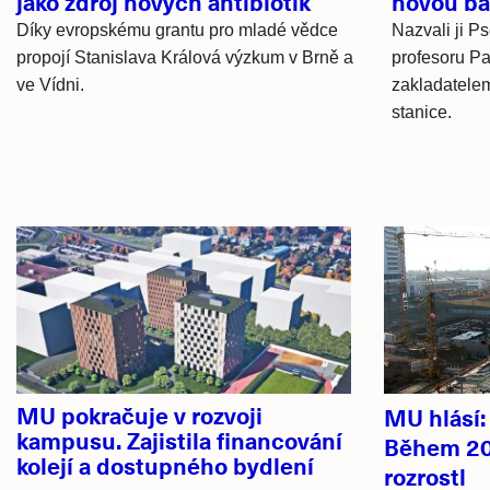
jako zdroj nových antibiotik
novou ba
Díky evropskému grantu pro mladé vědce
Nazvali ji P
propojí Stanislava Králová výzkum v Brně a
profesoru Pa
ve Vídni.
zakladatelem
stanice.
Hlavní
novinky
MU pokračuje v rozvoji
MU hlásí
kampusu. Zajistila financování
Během 20
kolejí a dostupného bydlení
rozrostl