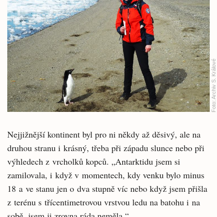
Archiv S. Králové
Foto:
Nejjižnější kontinent byl pro ni někdy až děsivý, ale na
druhou stranu i krásný, třeba při západu slunce nebo při
výhledech z vrcholků kopců. „Antarktidu jsem si
zamilovala, i když v momentech, kdy venku bylo minus
18 a ve stanu jen o dva stupně víc nebo když jsem přišla
z terénu s třícentimetrovou vrstvou ledu na batohu i na
sobě, jsem ji zrovna ráda neměla.“