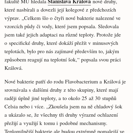
Stanislava Králová
fakultě MU hledala
nové druhy,
které nasbírali a dovezli její kolegové z předchozích
výprav. „Celkem šlo o čtyři nové bakterie nalezené ve
vzorcích půdy či vody, které jsem popsala. Sledovala
jsem také jejich adaptaci na různé teploty. Protože jde
o specifické druhy, které dokáží přežít v minusových
teplotách, bylo pro nás zajímavé především to, jakým
způsobem reagují na teplotní šok,“ popsala svou práci
Králová.
Nové bakterie patří do rodu Flavobacterium a Králová je
srovnávala s dalšími druhy z této skupiny, které mají
raději úplně jiné teploty, a to okolo 25 až 30 stupňů
Celsia nebo i více. „Zkoušela jsem na ně chladový šok
a ukázalo se, že všechny tři druhy výrazné ochlazení
přežijí a využijí k tomu i podobné mechanismy.
Teplomilnější bakterie ale budou extrémně pomalejší ve