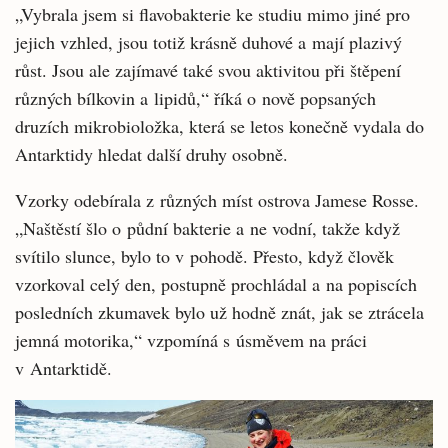
„Vybrala jsem si flavobakterie ke studiu mimo jiné pro
jejich vzhled, jsou totiž krásně duhové a mají plazivý
růst. Jsou ale zajímavé také svou aktivitou při štěpení
různých bílkovin a lipidů,“ říká o nově popsaných
druzích mikrobioložka, která se letos konečně vydala do
Antarktidy hledat další druhy osobně.
Vzorky odebírala z různých míst ostrova Jamese Rosse.
„Naštěstí šlo o půdní bakterie a ne vodní, takže když
svítilo slunce, bylo to v pohodě. Přesto, když člověk
vzorkoval celý den, postupně prochládal a na popiscích
posledních zkumavek bylo už hodně znát, jak se ztrácela
jemná motorika,“ vzpomíná s úsměvem na práci
v Antarktidě.