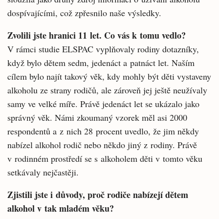
dospívajícími, což zpřesnilo naše výsledky.
Zvolili jste hranici 11 let. Co vás k tomu vedlo?
V rámci studie ELSPAC vyplňovaly rodiny dotazníky,
když bylo dětem sedm, jedenáct a patnáct let. Naším
cílem bylo najít takový věk, kdy mohly být děti vystaveny
alkoholu ze strany rodičů, ale zároveň jej ještě neužívaly
samy ve velké míře. Právě jedenáct let se ukázalo jako
správný věk. Námi zkoumaný vzorek měl asi 2000
respondentů a z nich 28 procent uvedlo, že jim někdy
nabízel alkohol rodič nebo někdo jiný z rodiny. Právě
v rodinném prostředí se s alkoholem děti v tomto věku
setkávaly nejčastěji.
Zjistili jste i důvody, proč rodiče nabízejí dětem
alkohol v tak mladém věku?