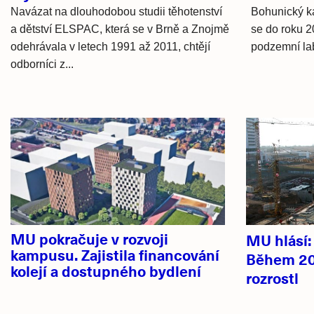
Navázat na dlouhodobou studii těhotenství
Bohunický k
a dětství ELSPAC, která se v Brně a Znojmě
se do roku 2
odehrávala v letech 1991 až 2011, chtějí
podzemní la
odborníci z...
Hlavní
novinky
MU pokračuje v rozvoji
MU hlásí
kampusu. Zajistila financování
Během 20
kolejí a dostupného bydlení
rozrostl