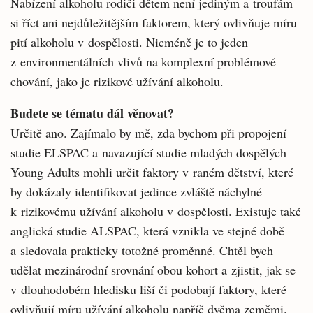
Nabízení alkoholu rodiči dětem není jediným a troufám
si říct ani nejdůležitějším faktorem, který ovlivňuje míru
pití alkoholu v dospělosti. Nicméně je to jeden
z environmentálních vlivů na komplexní problémové
chování, jako je rizikové užívání alkoholu.
Budete se tématu dál věnovat?
Určitě ano. Zajímalo by mě, zda bychom při propojení
studie ELSPAC a navazující studie mladých dospělých
Young Adults mohli určit faktory v raném dětství, které
by dokázaly identifikovat jedince zvláště náchylné
k rizikovému užívání alkoholu v dospělosti. Existuje také
anglická studie ALSPAC, která vznikla ve stejné době
a sledovala prakticky totožné proměnné. Chtěl bych
udělat mezinárodní srovnání obou kohort a zjistit, jak se
v dlouhodobém hledisku liší či podobají faktory, které
ovlivňují míru užívání alkoholu napříč dvěma zeměmi.