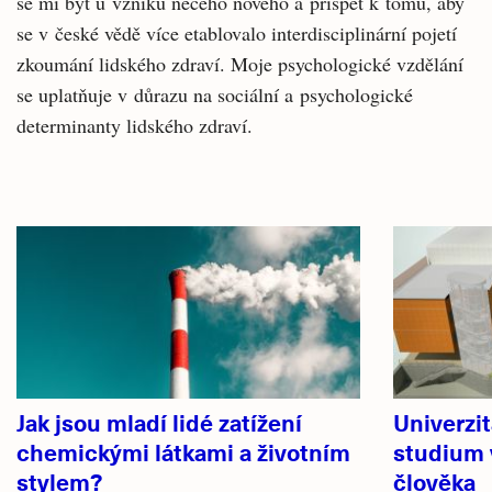
se mi být u vzniku něčeho nového a přispět k tomu, aby
se v české vědě více etablovalo interdisciplinární pojetí
zkoumání lidského zdraví. Moje psychologické vzdělání
se uplatňuje v důrazu na sociální a psychologické
determinanty lidského zdraví.
Související
články
Jak jsou mladí lidé zatížení
Univerzi
chemickými látkami a životním
studium v
stylem?
člověka