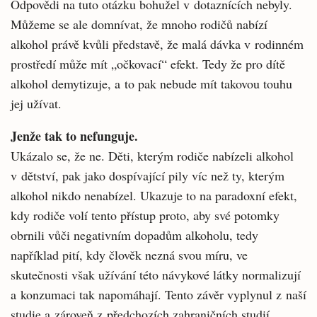
Odpovědi na tuto otázku bohužel v dotaznících nebyly.
Můžeme se ale domnívat, že mnoho rodičů nabízí
alkohol právě kvůli představě, že malá dávka v rodinném
prostředí může mít „očkovací“ efekt. Tedy že pro dítě
alkohol demytizuje, a to pak nebude mít takovou touhu
jej užívat.
Jenže tak to nefunguje.
Ukázalo se, že ne. Děti, kterým rodiče nabízeli alkohol
v dětství, pak jako dospívající pily víc než ty, kterým
alkohol nikdo nenabízel. Ukazuje to na paradoxní efekt,
kdy rodiče volí tento přístup proto, aby své potomky
obrnili vůči negativním dopadům alkoholu, tedy
například pití, kdy člověk nezná svou míru, ve
skutečnosti však užívání této návykové látky normalizují
a konzumaci tak napomáhají. Tento závěr vyplynul z naší
studie a zároveň z předchozích zahraničních studií,