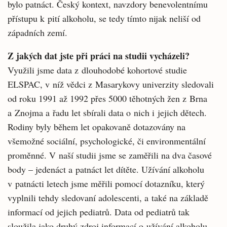
bylo patnáct. Český kontext, navzdory benevolentnímu
přístupu k pití alkoholu, se tedy tímto nijak neliší od
západních zemí.
Z jakých dat jste při práci na studii vycházeli?
Využili jsme data z dlouhodobé kohortové studie
ELSPAC, v níž vědci z Masarykovy univerzity sledovali
od roku 1991 až 1992 přes 5000 těhotných žen z Brna
a Znojma a řadu let sbírali data o nich i jejich dětech.
Rodiny byly během let opakovaně dotazovány na
všemožné sociální, psychologické, či environmentální
proměnné. V naší studii jsme se zaměřili na dva časové
body – jedenáct a patnáct let dítěte. Užívání alkoholu
v patnácti letech jsme měřili pomocí dotazníku, který
vyplnili tehdy sledovaní adolescenti, a také na základě
informací od jejich pediatrů. Data od pediatrů tak
sloužila jako druhý zdroj informací o užívání alkoholu