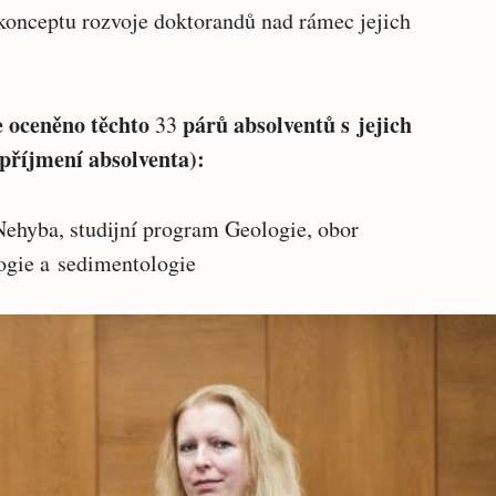
nceptu rozvoje doktorandů nad rámec jejich
e oceněno těchto
párů absolventů s jejich
33
 příjmení absolventa):
ehyba, studijní program Geologie, obor
logie a sedimentologie