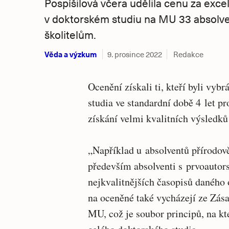
Pospíšilová včera udělila cenu za exce
v doktorském studiu na MU 33 absolve
školitelům.
Věda a výzkum
9. prosince 2022
Redakce
Ocenění získali ti, kteří byli vy
studia ve standardní době 4 let 
získání velmi kvalitních výsledků
„Například u absolventů přírodov
především absolventi s prvoautor
nejkvalitnějších časopisů daného 
na oceněné také vycházejí ze Zása
MU, což je soubor principů, na kt