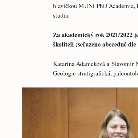
hlavičkou MUNI PhD Academia, ko
studia.
Za akademický rok 2021/2022 j
školiteli (seřazeno abecedně dle
Katarína Adameková a Slavomír N
Geologie stratigrafická, paleonto