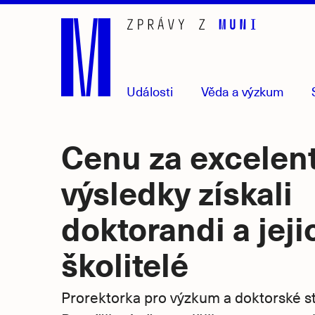
Přejít
na
hlavní
obsah
Události
Věda
a výzkum
Cenu za excelen
výsledky získali
doktorandi a jeji
školitelé
Prorektorka pro výzkum a doktorské s