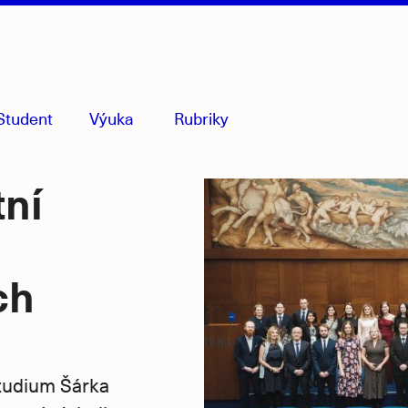
Student
Výuka
Rubriky
menu
sbaleno
tní
ch
tudium Šárka