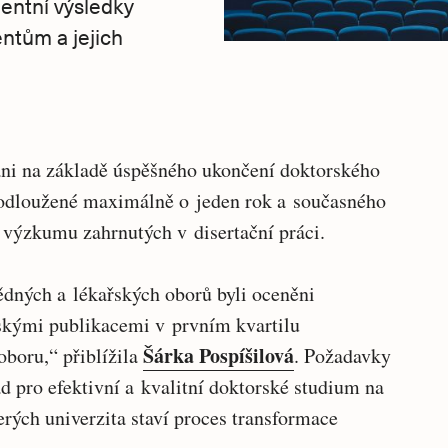
lentní výsledky
ntům a jejich
bráni na základě úspěšného ukončení doktorského
prodloužené maximálně o jeden rok a současného
 výzkumu zahrnutých v disertační práci.
ědných a lékařských oborů byli oceněni
skými publikacemi v prvním kvartilu
Šárka Pospíšilová
oboru,“ přiblížila
. Požadavky
d pro efektivní a kvalitní doktorské studium na
erých univerzita staví proces transformace