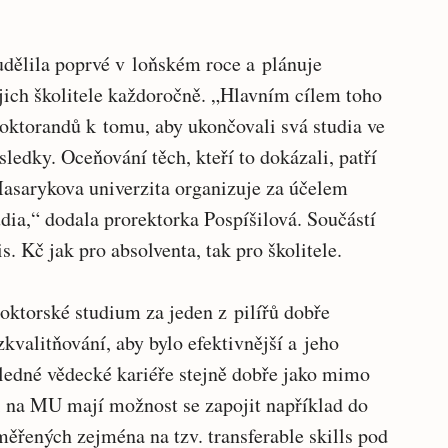
udělila poprvé v loňském roce a plánuje
jich školitele každoročně. „Hlavním cílem toho
oktorandů k tomu, aby ukončovali svá studia ve
ledky. Oceňování těch, kteří to dokázali, patří
Masarykova univerzita organizuje za účelem
dia,“ dodala prorektorka Pospíšilová. Součástí
s. Kč jak pro absolventa, tak pro školitele.
oktorské studium za jeden z pilířů dobře
zkvalitňování, aby bylo efektivnější a jeho
sledné vědecké kariéře stejně dobře jako mimo
 na MU mají možnost se zapojit například do
ěřených zejména na tzv. transferable skills pod