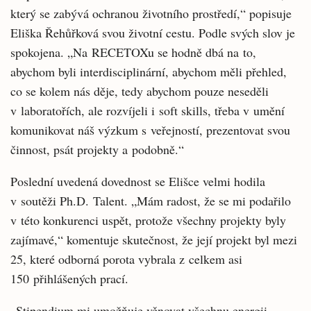
který se zabývá ochranou životního prostředí,“ popisuje
Eliška Řehůřková svou životní cestu. Podle svých slov je
spokojena. „Na RECETOXu se hodně dbá na to,
abychom byli interdisciplinární, abychom měli přehled,
co se kolem nás děje, tedy abychom pouze neseděli
v laboratořích, ale rozvíjeli i soft skills, třeba v umění
komunikovat náš výzkum s veřejností, prezentovat svou
činnost, psát projekty a podobně.“
Poslední uvedená dovednost se Elišce velmi hodila
v soutěži Ph.D. Talent. „Mám radost, že se mi podařilo
v této konkurenci uspět, protože všechny projekty byly
zajímavé,“ komentuje skutečnost, že její projekt byl mezi
25, které odborná porota vybrala z celkem asi
150 přihlášených prací.
„Stipendium mi umožňuje věnovat všechnu energii