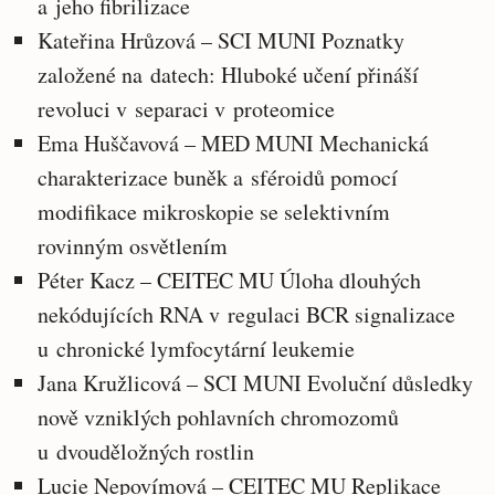
a jeho fibrilizace
Kateřina Hrůzová – SCI MUNI Poznatky
založené na datech: Hluboké učení přináší
revoluci v separaci v proteomice
Ema Huščavová – MED MUNI Mechanická
charakterizace buněk a sféroidů pomocí
modifikace mikroskopie se selektivním
rovinným osvětlením
Péter Kacz – CEITEC MU Úloha dlouhých
nekódujících RNA v regulaci BCR signalizace
u chronické lymfocytární leukemie
Jana Kružlicová – SCI MUNI Evoluční důsledky
nově vzniklých pohlavních chromozomů
u dvouděložných rostlin
Lucie Nepovímová – CEITEC MU Replikace