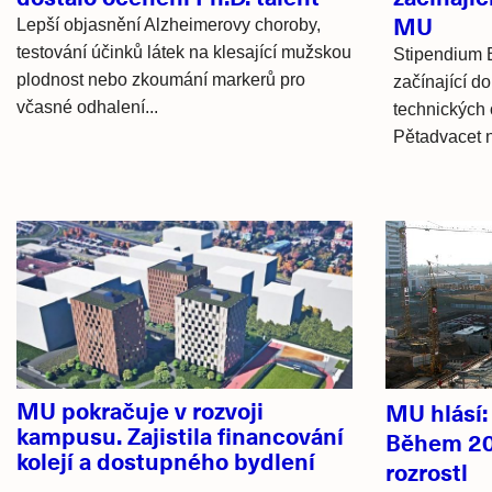
MU
Lepší objasnění Alzheimerovy choroby,
testování účinků látek na klesající mužskou
Stipendium 
plodnost nebo zkoumání markerů pro
začínající d
včasné odhalení...
technických 
Pětadvacet n
Hlavní
novinky
MU pokračuje v rozvoji
MU hlásí
kampusu. Zajistila financování
Během 20
kolejí a dostupného bydlení
rozrostl