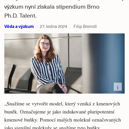
výzkum nyní získala stipendium Brno
Ph.D. Talent.
Věda a výzkum
27. ledna 2024
Filip Breindl
i
„Snažíme se vytvořit model, který vzniká z kmenových
buněk. Označujeme je jako indukované pluripotentní
kmenové buňky. Pomocí malých molekul označovaných
jako signální molekuly se snažíme tyto buňky