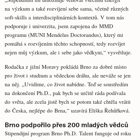
na výzkum a také rozvíjení sebe sama, včetně různých
soft-skills a interdisciplinárních kontextů. V tom nás
podporuje i univerzita, jsem zapojena do MMD
programu (MUNI Mendelus Doctorandus), který mi
pomáhá s rozvíjením těchto schopností, tedy rozvíjet
nejen můj výzkum, ale i sebe jako vědkyni,“ vysvětluje.
Rodačka z jižní Moravy pokládá Brno za dobré místo
pro život i studium a vědeckou dráhu, ale neváže se jen
na něj. „Uvidíme, co život nabídne. Teď se soustředím
na dokončení Ph.D., pak bych se určitě ráda podívala
do světa, ale zcela jistě bych se potom také chtěla vrátit
do Česka, nejlépe do Brna,“ uzavírá Eliška Řehůřková.
Brno podpořilo přes 200 mladých vědců
Stipendijní program Brno Ph.D. Talent funguje od roku