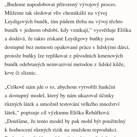
„Budeme napodobovat přirozený vývojový proces.
Můžeme tak sledovat vliv chemikálií na vývoj
Leydigových buněk, tím pádem třeba na vývoj těchto
buněk v jednom období, kdy vznikají,“ vysvětluje Eliška
a dodává, že takto získané Leydigovy buňky jsou
dostupné bez nutnosti opakované práce s lidskými dárci,
protože buňky lze replikovat z původních kmenových
buněk odebraných neinvazivní metodou z lidské kůže,
krve či sliznic.
„Celkově nám jde o to, abychom vytvořili funkční
a dostupný model, který by nám ukazoval účinky
různých látek a umožnil testování velkého množství
látek,“ popisuje cíl výzkumu Eliška Řehůřková.
„Doufáme, že tento model by pak mohl být použitelný
k hodnocení různých rizik na mužskou reprodukci.