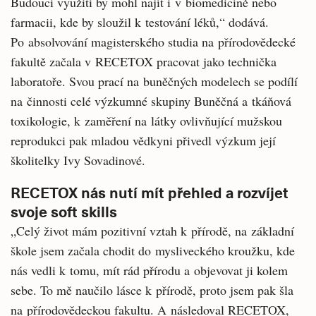
Budoucí využití by mohl najít i v biomedicíně nebo
farmacii, kde by sloužil k testování léků,“ dodává.
Po absolvování magisterského studia na přírodovědecké
fakultě začala v RECETOX pracovat jako technička
laboratoře. Svou prací na buněčných modelech se podílí
na činnosti celé výzkumné skupiny Buněčná a tkáňová
toxikologie, k zaměření na látky ovlivňující mužskou
reprodukci pak mladou vědkyni přivedl výzkum její
školitelky Ivy Sovadinové.
RECETOX nás nutí mít přehled a rozvíjet
svoje soft skills
„Celý život mám pozitivní vztah k přírodě, na základní
škole jsem začala chodit do mysliveckého kroužku, kde
nás vedli k tomu, mít rád přírodu a objevovat ji kolem
sebe. To mě naučilo lásce k přírodě, proto jsem pak šla
na přírodovědeckou fakultu. A následoval RECETOX,