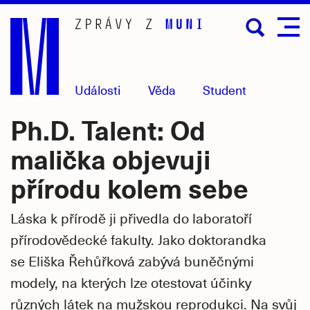
Přejít
na
hlavní
obsah
Události
Věda
Student
Ph.D. Talent: Od
malička objevuji
přírodu kolem sebe
Láska k přírodě ji přivedla do laboratoří
přírodovědecké fakulty. Jako doktorandka
se Eliška Řehůřková zabývá buněčnými
modely, na kterých lze otestovat účinky
různých látek na mužskou reprodukci. Na svůj