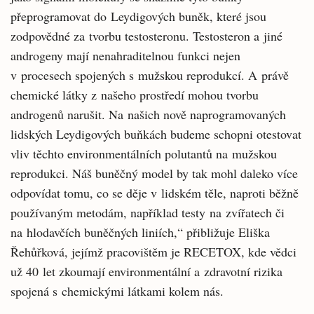
přeprogramovat do Leydigových buněk, které jsou
zodpovědné za tvorbu testosteronu. Testosteron a jiné
androgeny mají nenahraditelnou funkci nejen
v procesech spojených s mužskou reprodukcí. A právě
chemické látky z našeho prostředí mohou tvorbu
androgenů narušit. Na našich nově naprogramovaných
lidských Leydigových buňkách budeme schopni otestovat
vliv těchto environmentálních polutantů na mužskou
reprodukci. Náš buněčný model by tak mohl daleko více
odpovídat tomu, co se děje v lidském těle, naproti běžně
používaným metodám, například testy na zvířatech či
na hlodavčích buněčných liniích,“ přibližuje Eliška
Řehůřková, jejímž pracovištěm je RECETOX, kde vědci
už 40 let zkoumají environmentální a zdravotní rizika
spojená s chemickými látkami kolem nás.