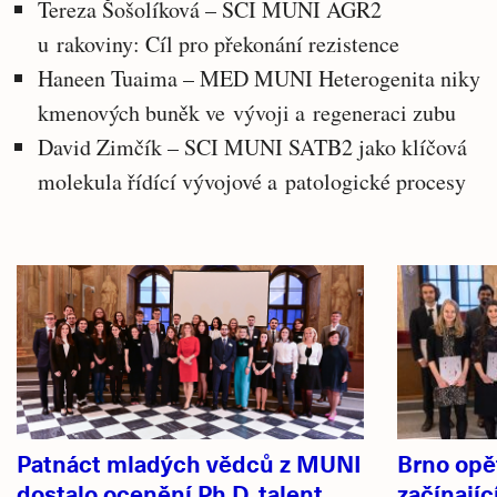
Tereza Šošolíková – SCI MUNI AGR2
u rakoviny: Cíl pro překonání rezistence
Haneen Tuaima – MED MUNI Heterogenita niky
kmenových buněk ve vývoji a regeneraci zubu
David Zimčík – SCI MUNI SATB2 jako klíčová
molekula řídící vývojové a patologické procesy
Související
články
Patnáct mladých vědců z MUNI
Brno opě
dostalo ocenění Ph.D. talent
začínajíc