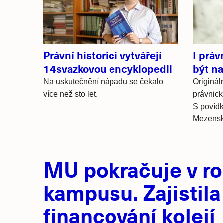
články
Právní historici vytvářejí
I prá
14svazkovou encyklopedii
být n
Na uskutečnění nápadu se čekalo
Origináln
více než sto let.
právnick
S povídk
Mezensk
Hlavní
MU pokračuje v ro
novinky
kampusu. Zajistila
financování kolejí