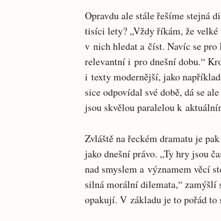
Opravdu ale stále řešíme stejná d
tisíci lety? „Vždy říkám, že velké
v nich hledat a číst. Navíc se pro
relevantní i pro dnešní dobu.“ K
i texty modernější, jako napříkl
sice odpovídal své době, dá se al
jsou skvělou paralelou k aktuáln
Zvláště na řeckém dramatu je pak
jako dnešní právo. „Ty hry jsou č
nad smyslem a významem věcí ste
silná morální dilemata,“ zamýšlí s
opakují. V základu je to pořád to 