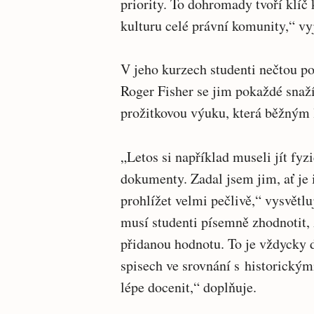
priority. To dohromady tvoří klíč
kulturu celé právní komunity,“ v
V jeho kurzech studenti nečtou p
Roger Fisher se jim pokaždé snaží
prožitkovou výuku, která běžným 
„Letos si například museli jít fyz
dokumenty. Zadal jsem jim, ať je i
prohlížet velmi pečlivě,“ vysvětl
musí studenti písemně zhodnotit,
přidanou hodnotu. To je vždycky 
spisech ve srovnání s historický
lépe docenit,“ doplňuje.