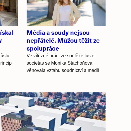
ískal
Média a soudy nejsou
v
nepřátelé. Můžou těžit ze
spolupráce
růstu
Ve vítězné práci ze soutěže Ius et
rincip
societas se Monika Stachoňová
věnovala vztahu soudnictví a médií