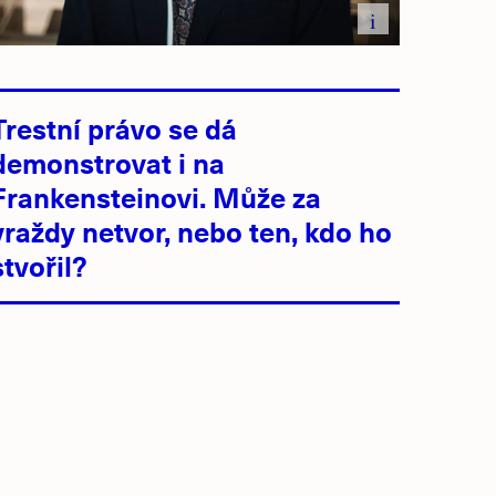
i
Trestní právo se dá
demonstrovat i na
Frankensteinovi. Může za
vraždy netvor, nebo ten, kdo ho
stvořil?