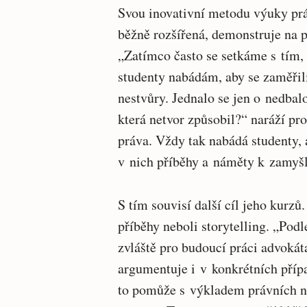
Svou inovativní metodu výuky práv
běžně rozšířená, demonstruje na p
„Zatímco často se setkáme s tím, 
studenty nabádám, aby se zaměřili
nestvůry. Jednalo se jen o nedbal
která netvor způsobil?“ naráží pr
práva. Vždy tak nabádá studenty, 
v nich příběhy a náměty k zamyšl
S tím souvisí další cíl jeho kurzů
příběhy neboli storytelling. „Pod
zvláště pro budoucí práci advokát
argumentuje i v konkrétních příp
to pomůže s výkladem právních n