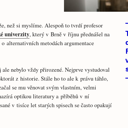
e, než si myslíme. Alespoň to tvrdí profesor
é univerzity
, který v Brně v říjnu přednášel na
i o alternativních metodách argumentace
ěj ale nebylo vždy přirozené. Nejprve vystudoval
oktorát z historie. Stále ho to ale k právu táhlo,
 začal se mu věnovat svým vlastním, velmi
zírá optikou literatury a příběhů v ní
sané v tisíce let starých spisech se často opakují