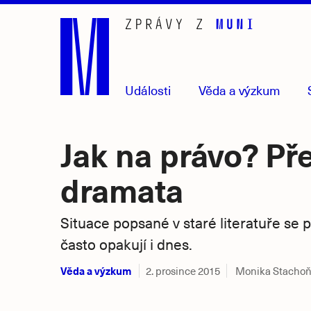
Přejít
na
hlavní
obsah
Události
Věda
a výzkum
Jak na právo? Př
dramata
Situace popsané v staré literatuře se 
často opakují i dnes.
Věda a výzkum
2. prosince 2015
Monika Stacho