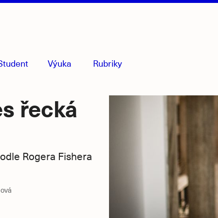
Student
Výuka
Rubriky
menu
sbaleno
es řecká
podle Rogera Fishera
ňová