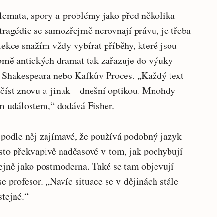
ilemata, spory a problémy jako před několika
 tragédie se samozřejmě nerovnají právu, je třeba
 lekce snažím vždy vybírat příběhy, které jsou
romě antických dramat tak zařazuje do výuky
ad Shakespeara nebo Kafkův Proces. „Každý text
e číst znovu a jinak – dnešní optikou. Mnohdy
ím událostem,“ dodává Fisher.
 podle něj zajímavé, že používá podobný jazyk
asto překvapivě nadčasové v tom, jak pochybují
jně jako postmoderna. Také se tam objevují
e profesor. „Navíc situace se v dějinách stále
stejné.“