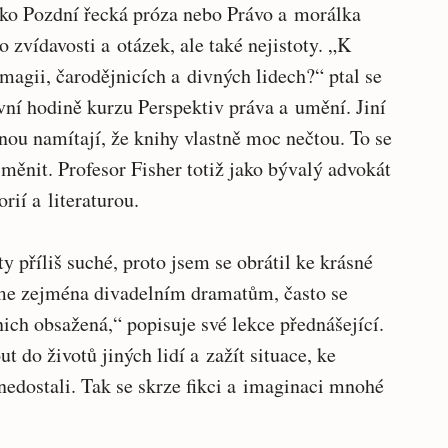
ako Pozdní řecká próza nebo Právo a morálka
 zvídavosti a otázek, ale také nejistoty. „K
magii, čarodějnicích a divných lidech?“ ptal se
vní hodině kurzu Perspektiv práva a umění. Jiní
nou namítají, že knihy vlastně moc nečtou. To se
ěnit. Profesor Fisher totiž jako bývalý advokát
rií a literaturou.
ty příliš suché, proto jsem se obrátil ke krásné
eme zejména divadelním dramatům, často se
ch obsažená,“ popisuje své lekce přednášející.
do životů jiných lidí a zažít situace, ke
nedostali. Tak se skrze fikci a imaginaci mnohé