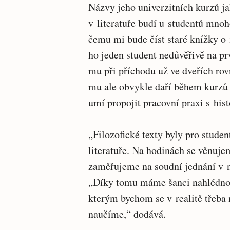
Názvy jeho univerzitních kurzů j
v literatuře budí u studentů mnoho
čemu mi bude číst staré knížky o 
ho jeden student nedůvěřivě na pr
mu při příchodu už ve dveřích rov
mu ale obvykle daří během kurzů m
umí propojit pracovní praxi s histo
„Filozofické texty byly pro studen
literatuře. Na hodinách se věnuj
zaměřujeme na soudní jednání v ni
„Díky tomu máme šanci nahlédnout 
kterým bychom se v realitě třeba 
naučíme,“ dodává.