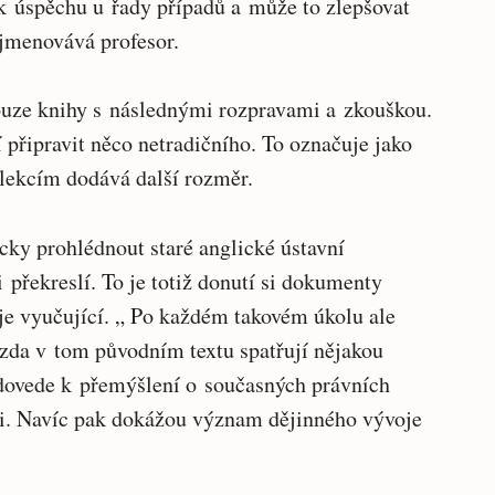
 k úspěchu u řady případů a může to zlepšovat
yjmenovává profesor.
ouze knihy s následnými rozpravami a zkouškou.
 připravit něco netradičního. To označuje jako
lekcím dodává další rozměr.
icky prohlédnout staré anglické ústavní
 překreslí. To je totiž donutí si dokumenty
uje vyučující. „ Po každém takovém úkolu ale
 zda v tom původním textu spatřují nějakou
dovede k přemýšlení o současných právních
mi. Navíc pak dokážou význam dějinného vývoje