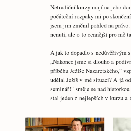
Netradiční kurzy mají na jeho do
počáteční rozpaky mi po skončení 
jsem jim změnil pohled na právo. 
nenutí, ale o to cennější pro mě t
A jak to dopadlo s nedůvěřivým 
„Nakonec jsme si dlouho a podivně
příběhu Ježíše Nazaretského,“ vz
udělal Ježíš v mé situaci? A já od
seminář!“ směje se nad historkou 
stal jeden z nejlepších v kurzu a z
Související