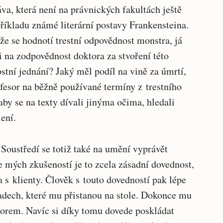
a, která není na právnických fakultách ještě
říkladu známé literární postavy Frankensteina.
že se hodnotí trestní odpovědnost monstra, já
 na zodpovědnost doktora za stvoření této
ostní jednání? Jaký měl podíl na vině za úmrtí,
ofesor na běžně používané termíny z trestního
aby se na texty dívali jinýma očima, hledali
ení.
. Soustředí se totiž také na umění vyprávět
le mých zkušeností je to zcela zásadní dovednost,
a s klienty. Člověk s touto dovedností pak lépe
adech, které mu přistanou na stole. Dokonce mu
orem. Navíc si díky tomu dovede poskládat