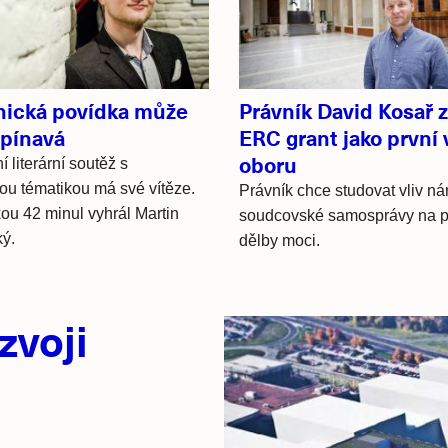
vnická povídka může
Právník David Kosař z
apínavá
ERC grant jako první 
oboru
í literární soutěž s
ou tématikou má své vítěze.
Právník chce studovat vliv ná
ou 42 minul vyhrál Martin
soudcovské samosprávy na p
ý.
dělby moci.
zvoji