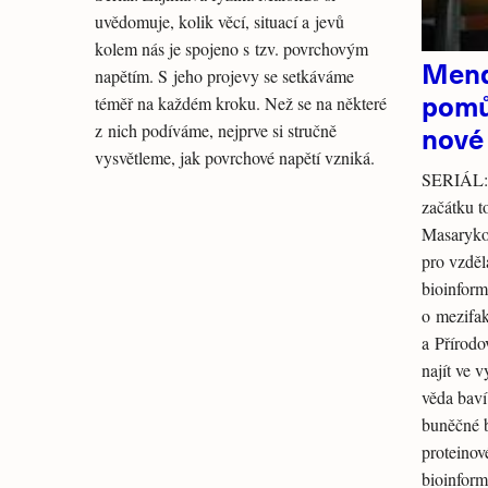
uvědomuje, kolik věcí, situací a jevů
kolem nás je spojeno s tzv. povrchovým
Mend
napětím. S jeho projevy se setkáváme
pomů
téměř na každém kroku. Než se na některé
z nich podíváme, nejprve si stručně
nové
vysvětleme, jak povrchové napětí vzniká.
SERIÁL: 
začátku t
Masaryko
pro vzděl
bioinforma
o mezifak
a Přírodo
najít ve 
věda baví
buněčné 
proteinov
bioinform