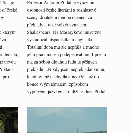
Sc., je
Profesor Antonín Přidal je výraznou
stí české
osobností české literární a rozhlasové
oby
scény, držitelem mnoha ocenění za
překlady a také velkým znalcem
e kterými
Shakespeara. Na Masarykově univerzitě
ráva
vystudoval hispanistiku a anglistiku.
ti
Totalitní doba mu ale nepřála a mnoho
ou témata,
jeho prací museli podepisovat jiní. I přesto
nzarovou
má za sebou dlouhou řadu úspěšných
Přikládá
překladů. „Nikdy jsem nepřekládal knihu,
m pro
která by mě nechytila a nedržela až do
konce svým tématem, způsobem
vyprávění, jazykem,“ ohlíží se dnes Přidal.