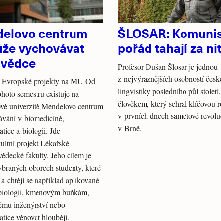
elovo centrum
ŠLOSAR: Komunis
že vychovávat
pořád tahají za ni
 vědce
Profesor Dušan Šlosar je jednou
z nejvýraznějších osobností česk
Evropské projekty na MU Od
lingvistiky posledního půl století,
ohoto semestru existuje na
člověkem, který sehrál klíčovou r
vě univerzitě Mendelovo centrum
v prvních dnech sametové revolu
ávání v biomedicíně,
v Brně.
tice a biologii. Jde
ultní projekt Lékařské
vědecké fakulty. Jeho cílem je
vybraných oborech studenty, které
 a chtějí se například aplikované
biologii, kmenovým buňkám,
ému inženýrství nebo
atice věnovat hlouběji.