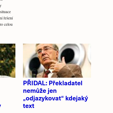
y
situace
ní řešení
pro celou
PŘIDAL: Překladatel
nemůže jen
„odjazykovat“ kdejaký
y
text