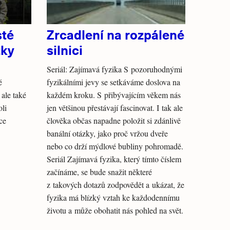
té
Zrcadlení na rozpálené
tky
silnici
Seriál: Zajímavá fyzika S pozoruhodnými
é
fyzikálními jevy se setkáváme doslova na
 ale také
každém kroku. S přibývajícím věkem nás
oli
jen většinou přestávají fascinovat. I tak ale
ce
člověka občas napadne položit si zdánlivě
banální otázky, jako proč vržou dveře
nebo co drží mýdlové bubliny pohromadě.
Seriál Zajímavá fyzika, který tímto číslem
začínáme, se bude snažit některé
z takových dotazů zodpovědět a ukázat, že
fyzika má blízký vztah ke každodennímu
životu a může obohatit nás pohled na svět.