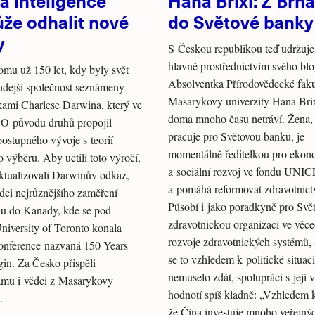
á inteligence
Hana Brixi: Z Brna
že odhalit nové
do Světové banky
y
S Českou republikou teď udržuje
hlavně prostřednictvím svého blo
tomu už 150 let, kdy byly svět
Absolventka Přírodovědecké faku
hdejší společnost seznámeny
Masarykovy univerzity Hana Brix
ami Charlese Darwina, který ve
doma mnoho času netráví. Žena, 
 O původu druhů propojil
pracuje pro Světovou banku, je
postupného vývoje s teorií
momentálně ředitelkou pro eko
o výběru. Aby uctili toto výročí,
a sociální rozvoj ve fondu UNI
aktualizovali Darwinův odkaz,
a pomáhá reformovat zdravotnict
vědci nejrůznějšího zaměření
Působí i jako poradkyně pro Svě
du do Kanady, kde se pod
zdravotnickou organizaci ve věc
University of Toronto konala
rozvoje zdravotnických systémů, 
onference nazvaná 150 Years
se to vzhledem k politické situac
gin. Za Česko přispěli
nemuselo zdát, spolupráci s její 
amu i vědci z Masarykovy
hodnotí spíš kladně: „Vzhledem 
.
že Čína investuje mnoho veřejný