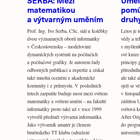
SERBA: Mezi
Uměl
matematikou
pomů
a výtvarným uměním
druh
Prof. Ing. Ivo Serba, CSc. stál u kolébky
Letos je 
dvou významných oborů informatiky
vědy a te
v Československu – modelování
s myšlenk
dynamických systémů na počítačích
své knize
a počítačové grafiky. Je autorem řady
principy 
odborných publikací a expertiz a získal
přírodníh
také mnohá ocenění z akademické
ale také 
komunity i z průmyslu. V posledních
sjeli se 
letech zarputile buduje most mezi světem
v listopa
matematiky a světem umění – na fakultě
záštitou 
informatiky proto také už v roce 1999
světová k
vytvořil předmět výtvarná informatika.
After Ori
Jako výtvarník amatér je členem
do progr
brněnského TT klubu (sdružení
univerzity