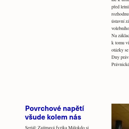
před letn
rozhodnut
ústavní z
volebníh
Na zákla
k tomu v
otázky se
Dny práva
Právnické
Povrchové napětí
všude kolem nás
Seriál: Zajímavá fyzika Málokdo si