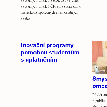
výtvarných umělců a teoretiků) a Unie
výtvarných umělců ČR a na svém kontě
má několik společných i samostatných
výstav.
Inovační programy
pomohou studentům
s uplatněním
Smys
omez
Předčasn
republice 
ale k urn