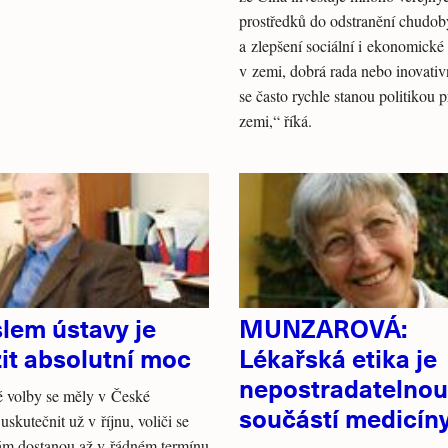
prostředků do odstranění chudob
a zlepšení sociální i ekonomické 
v zemi, dobrá rada nebo inovativ
se často rychle stanou politikou 
zemi,“ říká.
lem ústavy je
MUNZAROVÁ:
it absolutní moc
Lékařská etika je
nepostradatelnou
é volby se měly v České
součástí medicín
uskutečnit už v říjnu, voliči se
ám dostanou až v řádném termínu