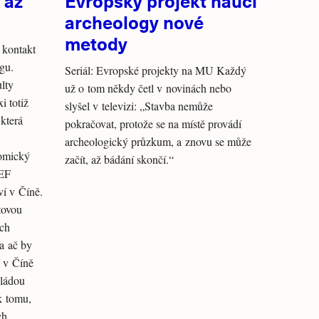
 až
Evropský projekt naučí
archeology nové
metody
 kontakt
gu.
Seriál: Evropské projekty na MU Každý
lty
už o tom někdy četl v novinách nebo
i totiž
slyšel v televizi: „Stavba nemůže
která
pokračovat, protože se na místě provádí
archeologický průzkum, a znovu se může
nomický
začít, až bádání skončí.“
CEF
ví v Číně.
tovou
ech
a ač by
i v Číně
vládou
k tomu,
ch