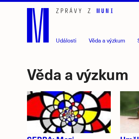
Přejít
na
hlavní
obsah
Události
Věda
a výzkum
Věda a výzkum