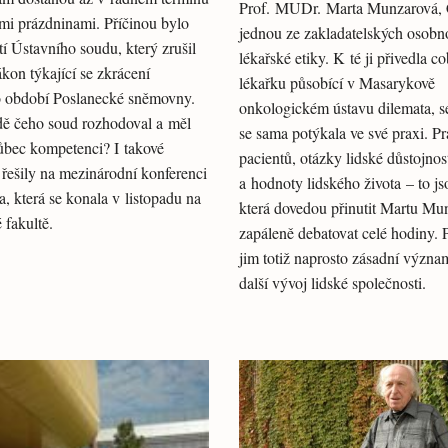
Prof. MUDr. Marta Munzarová, C
ími prázdninami. Příčinou bylo
jednou ze zakladatelských osobno
í Ústavního soudu, který zrušil
lékařské etiky. K té ji přivedla c
ákon týkající se zkrácení
lékařku působící v Masarykově
o období Poslanecké sněmovny.
onkologickém ústavu dilemata, s
dě čeho soud rozhodoval a měl
se sama potýkala ve své praxi. P
ůbec kompetenci? I takové
pacientů, otázky lidské důstojnos
 řešily na mezinárodní konferenci
a hodnoty lidského života – to js
, která se konala v listopadu na
která dovedou přinutit Martu Mu
 fakultě.
zapáleně debatovat celé hodiny. 
jim totiž naprosto zásadní význa
další vývoj lidské společnosti.