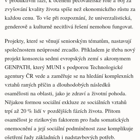
v produktivní fázi, k ocenění pečovatelské role a boj za
zvyšování kvality života spíše než ekonomického růstu za
každou cenu. To vše při rozpoznání, že univerzalistická,
genderově a kulturně necitlivá řešení nemohou fungovat.
Projekty, které se věnují seniorským tématům, nastavují
společnostem neúprosné zrcadlo. Příkladem je třeba nový
projekt konsorcia sedmi evropských zemí s akronymem
GENPATH, který MUNI s podporou Technologické
agentury ČR vede a zaměřuje se na hledání komplexních
vztahů raných příčin a dlouhodobých následků
osamělosti na oblasti, jako je zdraví a životní pohoda.
Nějakou formou sociální exkluze ze sociálních vztahů
trpí až 20 % lidí v pozdějších fázích života. Přitom
osamělost je rizikovým faktorem pro řadu somatických
onemocnění a její sociální podmíněnost zase komplikuje
ošetření řady základních i nadstavbových potřeb.