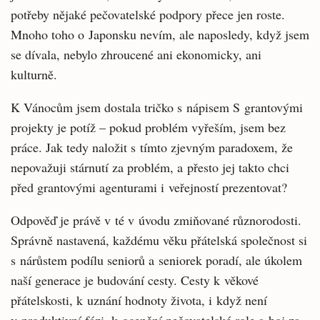
potřeby nějaké pečovatelské podpory přece jen roste.
Mnoho toho o Japonsku nevím, ale naposledy, když jsem
se dívala, nebylo zhroucené ani ekonomicky, ani
kulturně.
K Vánocům jsem dostala tričko s nápisem S grantovými
projekty je potíž – pokud problém vyřeším, jsem bez
práce. Jak tedy naložit s tímto zjevným paradoxem, že
nepovažuji stárnutí za problém, a přesto jej takto chci
před grantovými agenturami i veřejností prezentovat?
Odpověď je právě v té v úvodu zmiňované různorodosti.
Správně nastavená, každému věku přátelská společnost si
s nárůstem podílu seniorů a seniorek poradí, ale úkolem
naší generace je budování cesty. Cesty k věkové
přátelskosti, k uznání hodnoty života, i když není