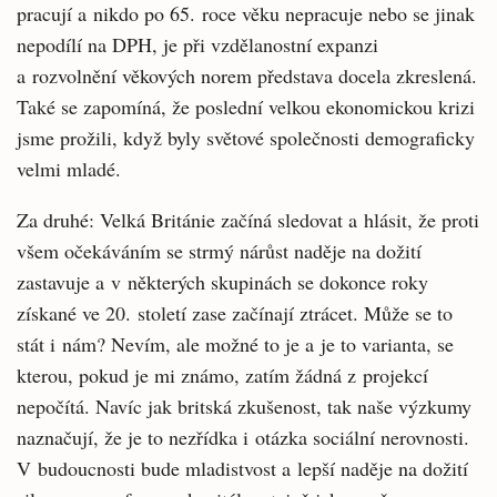
pracují a nikdo po 65. roce věku nepracuje nebo se jinak
nepodílí na DPH, je při vzdělanostní expanzi
a rozvolnění věkových norem představa docela zkreslená.
Také se zapomíná, že poslední velkou ekonomickou krizi
jsme prožili, když byly světové společnosti demograficky
velmi mladé.
Za druhé: Velká Británie začíná sledovat a hlásit, že proti
všem očekáváním se strmý nárůst naděje na dožití
zastavuje a v některých skupinách se dokonce roky
získané ve 20. století zase začínají ztrácet. Může se to
stát i nám? Nevím, ale možné to je a je to varianta, se
kterou, pokud je mi známo, zatím žádná z projekcí
nepočítá. Navíc jak britská zkušenost, tak naše výzkumy
naznačují, že je to nezřídka i otázka sociální nerovnosti.
V budoucnosti bude mladistvost a lepší naděje na dožití