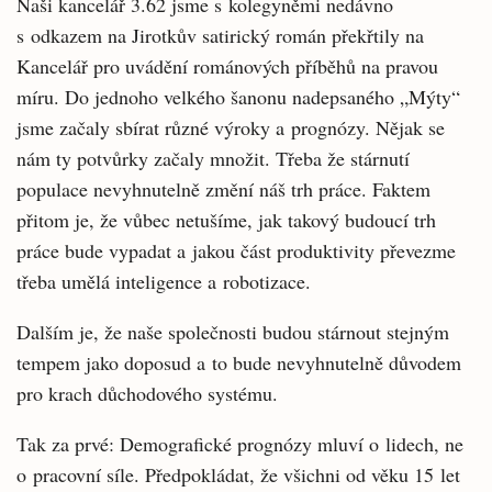
Naši kancelář 3.62 jsme s kolegyněmi nedávno
s odkazem na Jirotkův satirický román překřtily na
Kancelář pro uvádění románových příběhů na pravou
míru. Do jednoho velkého šanonu nadepsaného „Mýty“
jsme začaly sbírat různé výroky a prognózy. Nějak se
nám ty potvůrky začaly množit. Třeba že stárnutí
populace nevyhnutelně změní náš trh práce. Faktem
přitom je, že vůbec netušíme, jak takový budoucí trh
práce bude vypadat a jakou část produktivity převezme
třeba umělá inteligence a robotizace.
Dalším je, že naše společnosti budou stárnout stejným
tempem jako doposud a to bude nevyhnutelně důvodem
pro krach důchodového systému.
Tak za prvé: Demografické prognózy mluví o lidech, ne
o pracovní síle. Předpokládat, že všichni od věku 15 let