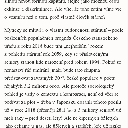
silnou novou formou kapitálu, stejně jako možnou osou
exkluze a diskriminace. Ale víte, že toho zatím víme víc
o vesmíru než o tom, proč vlastně člověk stárne?
Myticky se mluví i o vlastní budoucnosti stárnutí – podle
posledních populačních prognóz Českého statistického
úřadu z roku 2018 bude tím „nejhorším“ rokem
z pohledu stárnutí rok 2059, kdy se příslovečnými
seniory stanou lidé narození před rokem 1994. Pokud se
nenastaví řád umírání jinak, bude tato skupina
představovat závratných 30 % české populace v počtu
nějakých 3,2 milionu osob. Ale protože sociologický
pohled je vždy o kontextu a komparaci, není od věci se
podívat za plot – třeba v Japonsku dosáhli tohoto podílu
už v roce 2018 (přesněji 28,1 %) a 3 miliony seniorů už
měli taky – před deseti lety! Ale ne čiperných 65letých
jako čekáme u nás, ale 85letých a starších, kde už riziko