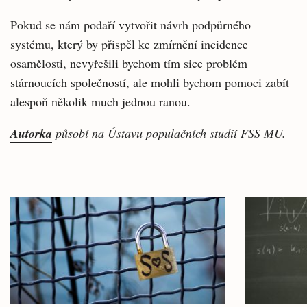
Pokud se nám podaří vytvořit návrh podpůrného
systému, který by přispěl ke zmírnění incidence
osamělosti, nevyřešili bychom tím sice problém
stárnoucích společností, ale mohli bychom pomoci zabít
alespoň několik much jednou ranou.
Autorka
působí na Ústavu populačních studií FSS MU.
Související
články