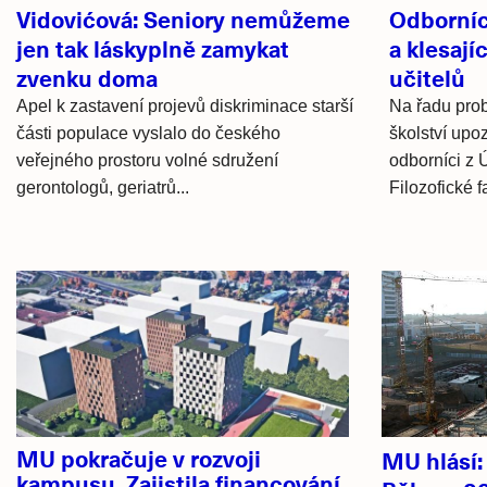
Vidovićová: Seniory nemůžeme
Odborníc
jen tak láskyplně zamykat
a klesají
zvenku doma
učitelů
Apel k zastavení projevů diskriminace starší
Na řadu pro
části populace vyslalo do českého
školství upo
veřejného prostoru volné sdružení
odborníci z
gerontologů, geriatrů...
Filozofické 
Hlavní
novinky
MU pokračuje v rozvoji
MU hlásí
kampusu. Zajistila financování