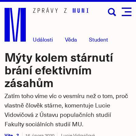
Přejít
na
hlavní
obsah
Události
Věda
Student
Mýty kolem stárnutí
brání efektivním
zásahům
Zatím toho víme víc o vesmíru než o tom, proč
vlastně člověk stárne, komentuje Lucie
Vidovičová z Ústavu populačních studií
Fakulty sociálních studií MU.
Víte...?
16. února 2020
Lucie Vidovičová